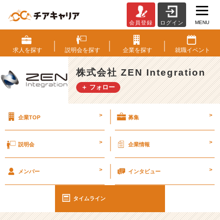
MENU
会員登録
ログイン
《就
活》
進
求人を
探す
説明会を
探す
企業を
探す
就職
イベント
捗
報
株式会社 ZEN Integration
告
＋ フォロー
#
2
5
>
>
企業TOP
募集
卒
【株
式
>
>
説明会
企業情報
会
社
>
>
Z
メンバー
インタビュー
E
N
タイムライン
I
n