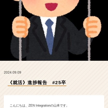
t
e
g
r
a
t
i
o
n
の
タ
イ
ム
ラ
イ
2024.09.09
ン】
《就活》進捗報告 #25卒
|
ベ
ン
チ
ャ
こんにちは、ZEN Integrationの山本です。
ー・