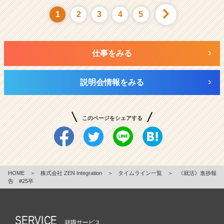
1
2
3
4
5
仕事をみる
説明会情報をみる
このページをシェアする
HOME
＞
株式会社 ZEN Integration
＞
タイムライン一覧
＞
《就活》進捗報
告 #25卒
SERVICE
就職サービス