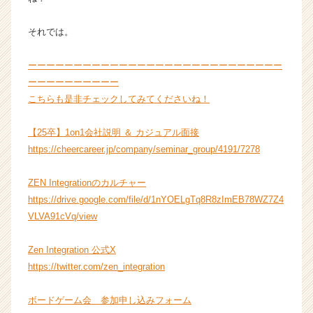
ャ
リ
それでは。
ア
（C
ーーーーーーーーーーーーーーーーーーーーーーーーーーーー
h
e
ーーーーーーーーーー
e
こちらも是非チェックしてみてくださいね！
r
C
【25卒】1on1会社説明 ＆ カジュアル面接
a
https://cheercareer.jp/company/seminar_group/4191/7278
r
e
ZEN Integrationのカルチャー
e
r）
https://drive.google.com/file/d/1nYOELgTq8R8zImEB78WZ7Z4
VLVA91cVq/view
Zen Integration 公式X
https://twitter.com/zen_integration
ボードゲーム会 参加申し込みフォーム