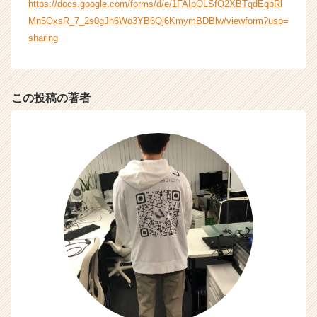
https://docs.google.com/forms/d/e/1FAIpQLSfQ2XBTqdEqbRl
Mn5QxsR_7_2s0gJh6Wo3YB6Qj6KmymBDBlw/viewform?usp=
sharing
この投稿の著者