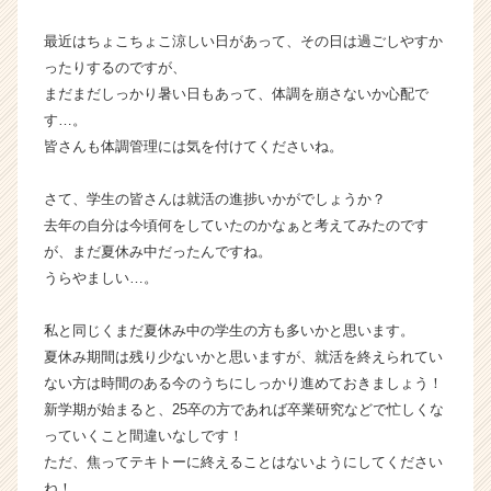
成
最近はちょこちょこ涼しい日があって、その日は過ごしやすか
長
企
ったりするのですが、
業
まだまだしっかり暑い日もあって、体調を崩さないか心配で
か
す…。
ら
皆さんも体調管理には気を付けてくださいね。
ス
カ
さて、学生の皆さんは就活の進捗いかがでしょうか？
ウ
去年の自分は今頃何をしていたのかなぁと考えてみたのです
ト
が
が、まだ夏休み中だったんですね。
届
うらやましい…。
く
就
私と同じくまだ夏休み中の学生の方も多いかと思います。
活
夏休み期間は残り少ないかと思いますが、就活を終えられてい
サ
ない方は時間のある今のうちにしっかり進めておきましょう！
イ
新学期が始まると、25卒の方であれば卒業研究などで忙しくな
ト
チ
っていくこと間違いなしです！
ア
ただ、焦ってテキトーに終えることはないようにしてください
キ
ね！