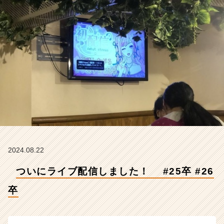
6
卒
【株
式
会
社
Z
E
N
I
n
t
e
g
r
2024.08.22
a
ついにライブ配信しました！ #25卒 #26
t
i
卒
o
n
の
タ