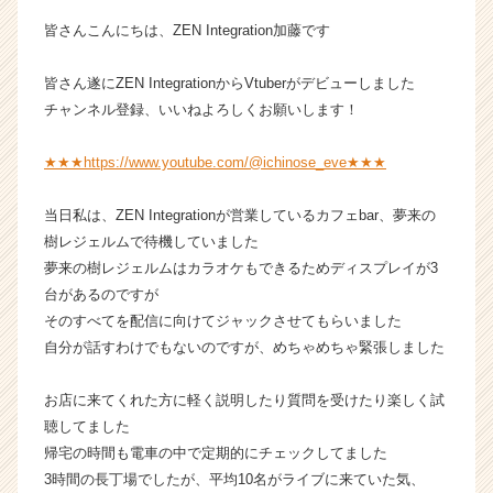
イ
皆さんこんにちは、ZEN Integration加藤です
ム
ラ
皆さん遂にZEN IntegrationからVtuberがデビューしました
イ
チャンネル登録、いいねよろしくお願いします！
ン】
|
ベ
★★★https://www.youtube.com/@ichinose_eve★★★
ン
チ
当日私は、ZEN Integrationが営業しているカフェbar、夢来の
ャ
樹レジェルムで待機していました
ー・
夢来の樹レジェルムはカラオケもできるためディスプレイが3
成
台があるのですが
長
企
そのすべてを配信に向けてジャックさせてもらいました
業
自分が話すわけでもないのですが、めちゃめちゃ緊張しました
か
ら
お店に来てくれた方に軽く説明したり質問を受けたり楽しく試
ス
聴してました
カ
帰宅の時間も電車の中で定期的にチェックしてました
ウ
3時間の長丁場でしたが、平均10名がライブに来ていた気、
ト