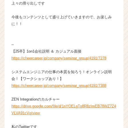
が
上々の滑り出しです
届
く
今後もコンテンツとして盛り上げていきますので、お楽しみ
就
に！！
活
サ
イ
--
ト
チ
【25卒】1on1会社説明 ＆ カジュアル面接
ア
https://cheercareer.jp/company/seminar_group/4191/7278
キ
ャ
システムエンジニアの仕事の本質を知ろう！オンライン説明
リ
会！【ワークショップあり！】
ア
https://cheercareer.jp/company/seminar_group/4191/7388
（C
h
e
ZEN Integrationのカルチャー
e
https://drive.google.com/file/d/1nYOELgTq8R8zImEB78WZ7Z4
r
VLVA91cVq/view
C
a
私のTwitterです