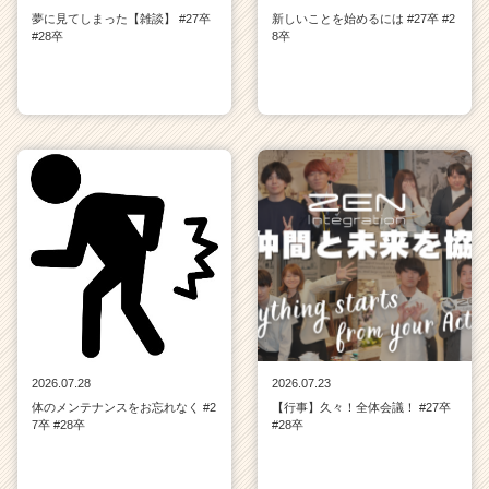
夢に見てしまった【雑談】 #27卒
新しいことを始めるには #27卒 #2
#28卒
8卒
2026.07.28
2026.07.23
体のメンテナンスをお忘れなく #2
【行事】久々！全体会議！ #27卒
7卒 #28卒
#28卒