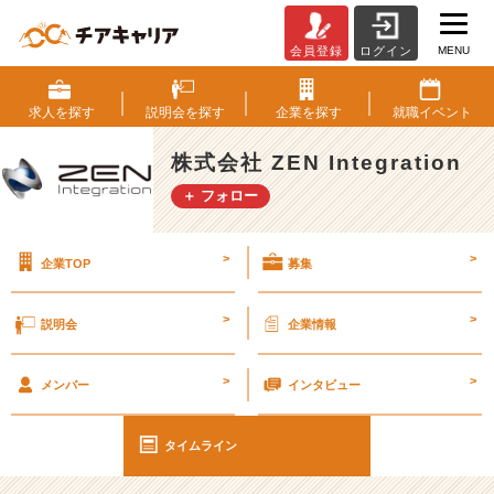
MENU
会員登録
ログイン
つ
い
に
求人を
探す
説明会を
探す
企業を
探す
就職
イベント
ラ
イ
株式会社 ZEN Integration
ブ
＋ フォロー
配
信
し
>
>
企業TOP
募集
ま
し
た！
>
>
説明会
企業情報
#
>
>
2
メンバー
インタビュー
5
卒
タイムライン
#
2