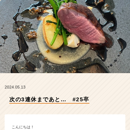
N
I
n
t
e
g
r
a
t
i
o
n
の
タ
イ
2024.05.13
ム
次の3連休まであと… #25卒
ラ
イ
ン】
|
ベ
こんにちは！
ン