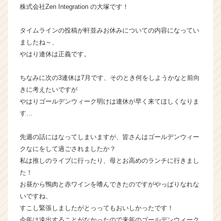
株式会社Zen Integration の大塚です！
チ
ャ
ー・
タイムラインの投稿が軒並みお休みについての内容になってい
成
ましたね～、
長
やはり連休は正義です。
企
業
ちなみに次の3連休は7月です、そのとき何をしようかなと前向
か
きに考えたいですが
ら
やはりゴールデンウィーク明けは連休が早く来てほしくなりま
ス
カ
す…
ウ
ト
先週の話にはなってしまいますが、皆さんはゴールデンウィー
が
クなにをして過ごされましたか？
届
私は推しのライブに行ったり、母とお高めのランチに行きまし
く
た！
就
お昼から鴨肉と赤ワインを嗜んできたのですがやっぱりなれな
活
サ
いですね、
イ
すこし緊張しましたがとっってもおいしかったです！
ト
今年は遠出することがなかったので来年のゴールデンウィーク