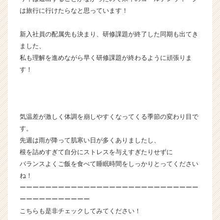
チ
は旅行に行けたらなと思っています！
ア
キ
新入社員の配属先も決まり、研修課題が終了した同期も出てき
ャ
ました、
リ
ア
私も理解を進めながら早く研修課題が終わるように頑張りま
（C
す！
h
e
e
r
気温差が激しく体調を崩しやすくなってくる季節の変わり目で
C
す。
a
r
先週は雨が降って肌寒い日が多くありましたし、
e
根を詰めすぎて自分にストレスを与えすぎたりせずに
e
バランスよくご飯を食べて睡眠時間をしっかりとってください
r）
ね！
ーーーーーーーーーーーーーーーーーーーーーーーーーーーー
ーーーーーーーーーーー
こちらも是非チェックしてみてください！