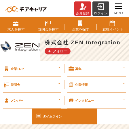
MENU
会員登録
ログイン
次
の
3
求人を
探す
説明会を
探す
企業を
探す
就職
イベント
連
休
株式会社 ZEN Integration
ま
＋ フォロー
で
あ
と…
>
>
企業TOP
募集
#
2
5
>
>
説明会
企業情報
卒
【株
>
>
式
メンバー
インタビュー
会
社
タイムライン
Z
E