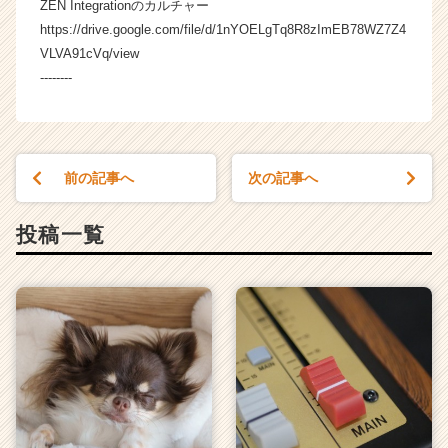
ZEN Integrationのカルチャー
https://drive.google.com/file/d/1nYOELgTq8R8zImEB78WZ7Z4
VLVA91cVq/view
--------
前の記事へ
次の記事へ
投稿一覧