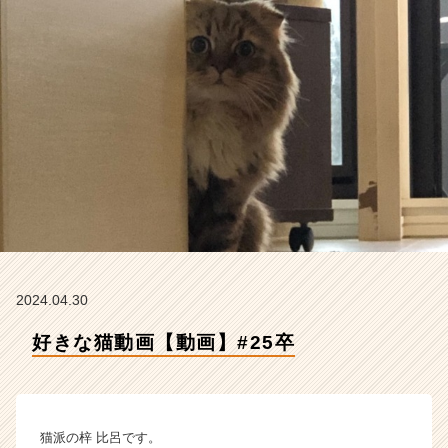
I
n
t
e
g
r
a
t
i
o
n
の
タ
イ
ム
2024.04.30
ラ
好きな猫動画【動画】#25卒
イ
ン】
|
ベ
ン
猫派の梓 比呂です。
チ