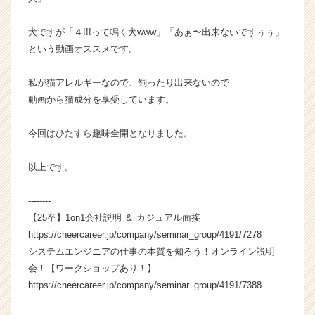
ア
キ
犬ですが「４!!!って鳴く犬www」「あぁ〜出来ないですぅぅ」
ャ
という動画オススメです。
リ
ア
（C
私が猫アレルギーなので、飼ったり出来ないので
h
動画から猫成分を享受しています。
e
e
今回はひたすら趣味全開となりました。
r
C
以上です。
a
r
e
--------
e
【25卒】1on1会社説明 ＆ カジュアル面接
r）
https://cheercareer.jp/company/seminar_group/4191/7278
システムエンジニアの仕事の本質を知ろう！オンライン説明
会！【ワークショップあり！】
https://cheercareer.jp/company/seminar_group/4191/7388