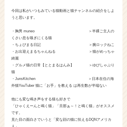
ャ
今回は私がいつもみている猫動画と猫チャンネルの紹介をしよ
ー・
成
うと思います。
長
企
・胸男 muneo ＞半裸ご主人の
業
くさい息を嗅ぎにくる猫
か
・ちょびまる日記 ＞腕ロックねこ
ら
・お出迎えまるちゃんねる ＞猫がめっちゃ
ス
綺麗
カ
ウ
・グルメ猫の日常【ととまるはんみ】 ＞ゆびしゃぶり
ト
猫
が
・JunsKitchen ＞日本在住の海
届
外猫YouTuber 猫に「お手」を教える は再生数が半端ない
く
就
他にも変な鳴き声をする猫も好きで
活
「ひゃくえーんと鳴く猫」「旦那ぁ～！と鳴く猫」がオススメ
サ
イ
です。
ト
見た目の面白さでいうと「変な顔の猫に怯えるDQNアメリカ
チ
人」