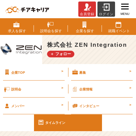
MENU
会員登録
ログイン
好
き
な
求人を
探す
説明会を
探す
企業を
探す
就職
イベント
猫
動
株式会社 ZEN Integration
画
＋ フォロー
【動
画】
#
>
>
企業TOP
募集
2
5
卒
>
>
説明会
企業情報
【株
式
>
>
会
メンバー
インタビュー
社
Z
タイムライン
E
N