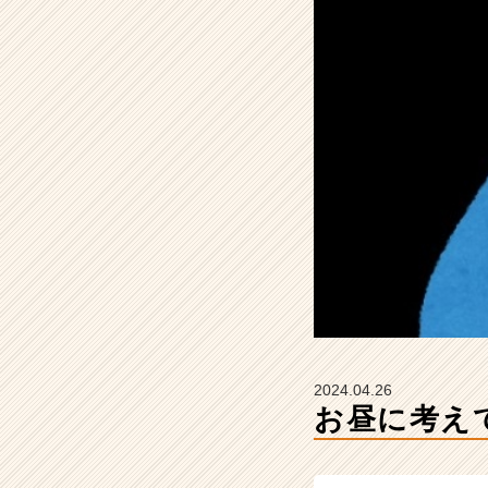
Z
E
N
I
n
t
e
g
r
a
t
i
o
n
の
タ
イ
2024.04.26
ム
お昼に考えて
ラ
イ
ン】