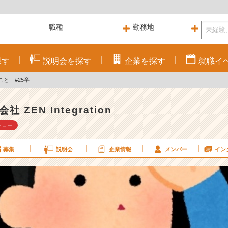
探す
説明会を
探す
企業を
探す
就職
イ
と #25卒
社 ZEN Integration
ォロー
募集
説明会
企業情報
メンバー
イン