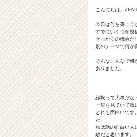
|
ベ
こんにちは、ZEN In
ン
チ
今日は何を書こう
ャ
すでにいくつか投
ー・
せっかくの機会だ
成
別のテーマで何か
長
企
業
そんなこんなで何
か
ありました。
ら
ス
カ
ウ
経験って大事だな
ト
が
一覧を見ていて気
届
どれも面白いです
く
た。
就
私は話の面白い人
活
敵だと思います。
サ