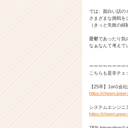
イ
では、面白い話の
ト
チ
さまざまな挑戦を
ア
（きっと失敗の経
キ
ャ
憂鬱であったり気
リ
なぁなんて考えて
ア
（C
h
e
ーーーーーーーー
e
こちらも是非チェ
r
C
【25卒】1on1会
a
https://cheercaree
r
e
システムエンジニ
e
r）
https://cheercaree
ZEN Integrati