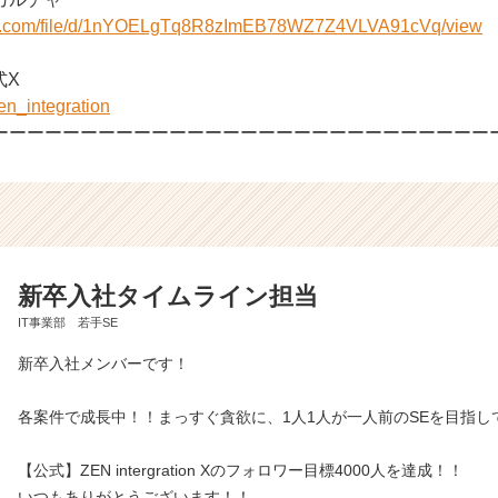
ogle.com/file/d/1nYOELgTq8R8zImEB78WZ7Z4VLVA91cVq/view
公式X
zen_integration
ーーーーーーーーーーーーーーーーーーーーーーーーーーーー
新卒入社タイムライン担当
IT事業部 若手SE
新卒入社メンバーです！
各案件で成長中！！まっすぐ貪欲に、1人1人が一人前のSEを目指し
【公式】ZEN intergration Xのフォロワー目標4000人を達成！！
いつもありがとうございます！！