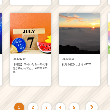
2026.07.02
2026.06.30
【雑談】気付いたら一年の半
視野を拡張しよう #27卒
分が終わってた。 #27卒 #28
卒
1
2
3
4
5