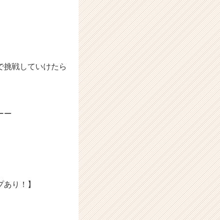
で挑戦していけたら
ーー
プあり！】