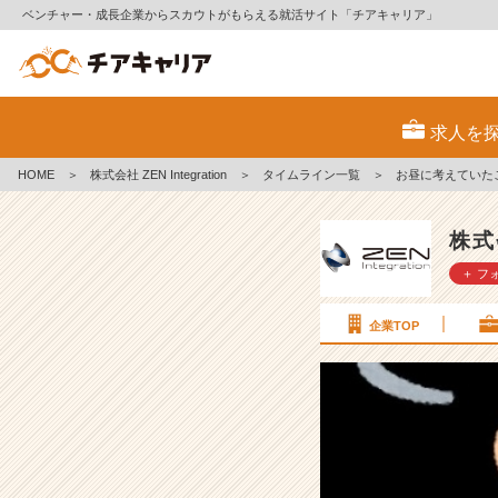
ベンチャー・成長企業からスカウトがもらえる就活サイト「チアキャリア」
お
昼
求人を
に
考
HOME
＞
株式会社 ZEN Integration
＞
タイムライン一覧
＞
お昼に考えていたこ
え
て
い
株式会
た
＋ フ
こ
と
#
企業TOP
2
5
卒
【株
式
会
社