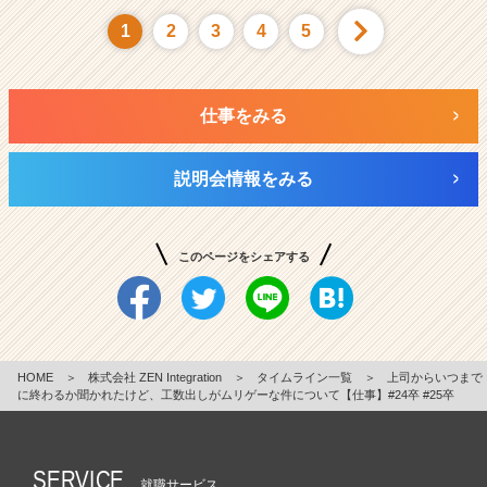
1
2
3
4
5
仕事をみる
説明会情報をみる
このページをシェアする
HOME
＞
株式会社 ZEN Integration
＞
タイムライン一覧
＞
上司からいつまで
に終わるか聞かれたけど、工数出しがムリゲーな件について【仕事】#24卒 #25卒
SERVICE
就職サービス