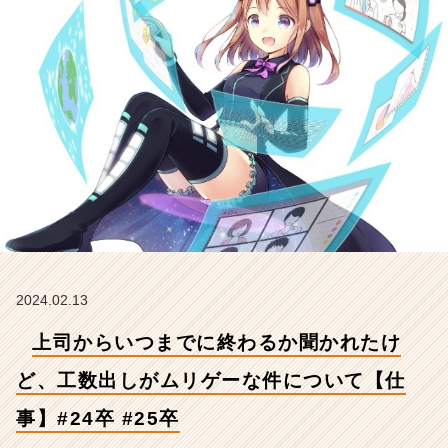
工
数
出
し
が
ム
リ
ゲ
ー
な
件
に
つ
い
て
2024.02.13
【仕
上司からいつまでに終わるか聞かれたけ
事】
#
ど、工数出しがムリゲーな件について【仕
2
4
事】#24卒 #25卒
卒
#