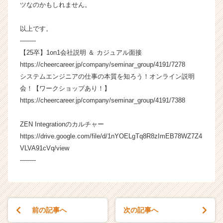
ウ
ツなのかもしれません。
ト
が
以上です。
届
--------
く
【25卒】1on1会社説明 ＆ カジュアル面接
就
https://cheercareer.jp/company/seminar_group/4191/7278
活
サ
システムエンジニアの仕事の本質を知ろう！オンライン説明
イ
会！【ワークショップあり！】
ト
https://cheercareer.jp/company/seminar_group/4191/7388
チ
ア
ZEN Integrationのカルチャー
キ
https://drive.google.com/file/d/1nYOELgTq8R8zImEB78WZ7Z4
ャ
VLVA91cVq/view
リ
ア
--------
（C
h
e
e
前の記事へ
次の記事へ
r
C