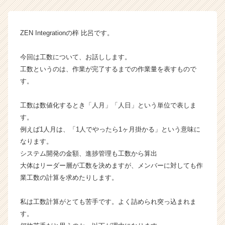
2
5
卒
ZEN Integrationの梓 比呂です。
【株
式
今回は工数について、お話しします。
会
工数というのは、作業が完了するまでの作業量を表すもので
社
す。
Z
E
N
工数は数値化するとき「人月」「人日」という単位で表しま
I
す。
n
例えば1人月は、「1人でやったら1ヶ月掛かる」という意味に
t
なります。
e
システム開発の金額、進捗管理も工数から算出
g
大体はリーダー層が工数を決めますが、メンバーに対しても作
r
業工数の計算を求めたりします。
a
t
i
私は工数計算がとても苦手です。よく詰められ突っ込まれま
o
す。
n