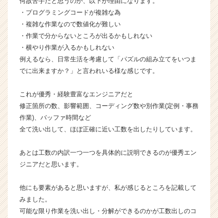
何故苦手だと思うのか、以下が理由になります。
の
・プログラミングコードが複雑な為
タ
・複雑な作業なので数値化が難しい
イ
・作業で分からないところが出るかもしれない
ム
ラ
・横やり作業が入るかもしれない
イ
例えるなら、日常生活を考慮して「パズルの組み立てをいつま
ン】
でに出来ますか？」と言われいる様な感じです。
|
ベ
これが優秀・経験豊富なエンジニアだと
ン
修正箇所の数、影響範囲、コーディング数や別作業(定例・事務
チ
作業)、バッファ時間など
ャ
ー・
全て洗い出して、ほぼ正確に近い工数を出したりしています。
成
長
あとは工数の内訳一つ一つを具体的に説明できるのが優秀エン
企
ジニアだと思います。
業
か
他にも要素があると思いますが、私が感じるところを記載して
ら
みました。
ス
カ
可能な限り作業を洗い出し・分解ができるのかが工数出しのコ