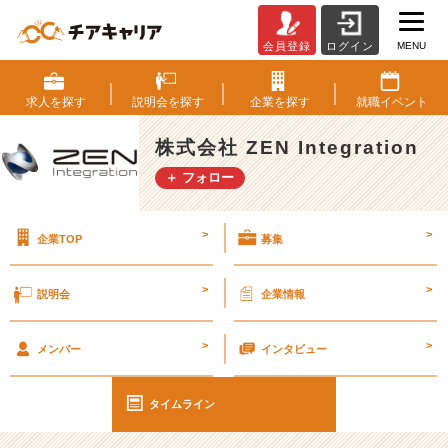
MENU
会員登録
ログイン
上
司
か
求人を
探す
説明会を
探す
企業を
探す
就職
イベント
ら
い
株式会社 ZEN Integration
つ
＋ フォロー
ま
で
に
>
>
企業TOP
募集
終
わ
る
>
>
説明会
企業情報
か
聞
>
>
か
メンバー
インタビュー
れ
た
タイムライン
け
ど、