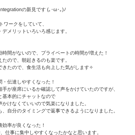
egrationの新見です (｡･ω･｡)ﾉ
ートワークをしていて、
・デメリットいろいろ感じます。
。
勤時間がないので、プライベートの時間が増えた！
えたので、朝起きるのも楽です。
できたので、食生活も向上した気がします✧
問・伝達しやすくなった！
相手が座席にいるか確認して声をかけていたのですが、
と基本的にチャットなので
声かけなくていいので気楽になりました。
も、自分のタイミングで返事できるようになりました。
務効率が良くなった！
で、仕事に集中しやすくなったかなと思います。