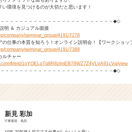
すい環境を見つけるのが大切だと思います！
－－－－－－－－－－－－－－－－－－－－－－－－－◆◇
社説明 ＆ カジュアル面接
r.jp/company/seminar_group/4191/7278
アの仕事の本質を知ろう！オンライン説明会！【ワークショッ
r.jp/company/seminar_group/4191/7388
onのカルチャー
ogle.com/file/d/1nYOELgTq8R8zImEB78WZ7Z4VLVA91cVq/view
－－－－－－－－－－－－－－－－－－－－－－－－－◆◇
新見 彩加
IT事業部 島民
10年,20年後も役立てる仕事がしたい！と思い、