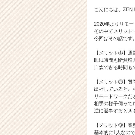
o
n
こんにちは、ZEN Int
の
タ
2020年よりリモ
イ
その中でメリット
ム
今回はその話です
ラ
イ
ン】
【メリット①】通
|
睡眠時間も断然増
ベ
自炊できる時間も
ン
チ
【メリット②】質
ャ
出社していると、
ー・
リモートワークだ
成
長
相手の様子伺って
企
逆に返事するとき
業
か
【メリット③】業
ら
基本的に1人なの
ス