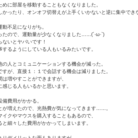
ために部屋を移動することもなくなりました。
しかったり、オンオフ切替えが上手くいかないと逆に集中でき
運動不足になりがち。
たので、運動量が少なくなりました……(´·ω·`)
らないとヤバいです！
事するようにしている人もいるみたいです。
他の人とコミュニケーションする機会が減った。
ですが、直接１：１で会話する機会は減りました。
間は増やすことができますが、
に感じる人もいるかと思います。
設備費用がかかる。
とが増えたので、光熱費が気になってきます……。
マイクやマウスを購入することもあるので、
ると細々した費用がかかってしまいます。
ありデメリットな面もありますが、