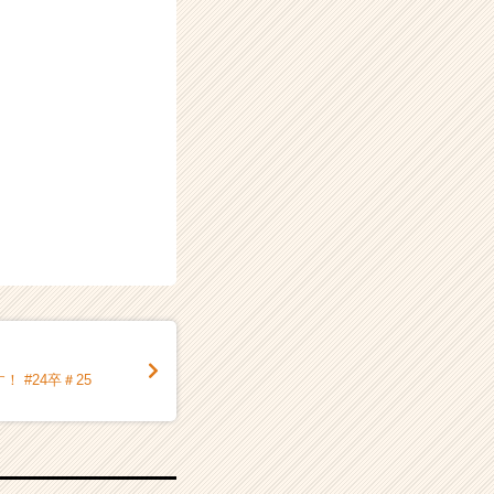
。
、
 #24卒＃25