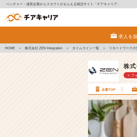
ベンチャー・成長企業からスカウトがもらえる就活サイト「チアキャリア」
リ
モ
求人を
ー
ト
HOME
＞
株式会社 ZEN Integration
＞
タイムライン一覧
＞
リモートワークの実態！
ワ
ー
ク
株式会
の
＋ フ
実
態！
(；
企業TOP
・
`
д・
´)
#
2
4