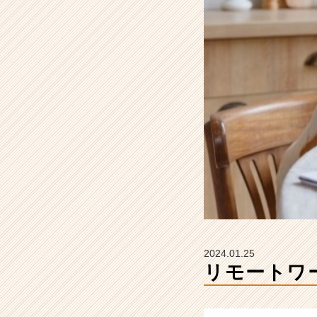
卒
#
2
5
卒
【株
式
会
社
Z
E
N
I
n
t
e
g
2024.01.25
r
リモートワーク
a
t
i