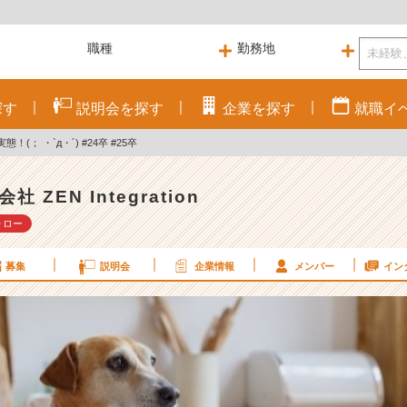
探す
説明会を
探す
企業を
探す
就職
イ
(； ・`д・´) #24卒 #25卒
社 ZEN Integration
ォロー
募集
説明会
企業情報
メンバー
イン