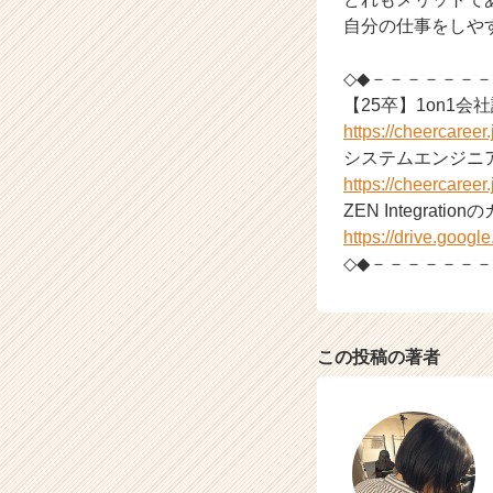
r
自分の仕事をしや
C
a
◇◆－－－－－－
r
【25卒】1on1会
e
e
https://cheercaree
r）
システムエンジニ
https://cheercaree
ZEN Integrati
https://drive.go
◇◆－－－－－－
この投稿の著者