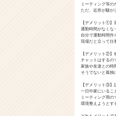
ミーティング等の
カ
ただ、近所が騒が
ウ
ト
が
【デメリット①】
届
通勤時間がなくなっ
く
自分で運動時間作
就
現場だと立って仕
活
サ
【デメリット②】
イ
ト
チャットはするの
チ
家族や友達との時
ア
そうでないと孤独
キ
ャ
【デメリット③】
リ
一日中家にいるこ
ア
ミーティング用の
（C
h
環境整えようとす
e
e
どれもメリットで