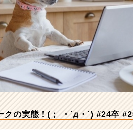
の実態！(； ・`д・´) #24卒 #2