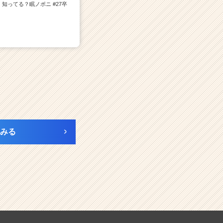
知ってる？眠ノポニ #27卒
みる