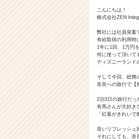
t
i
こんにちは！
o
株式会社ZEN Inte
n
の
弊社には社員発案
タ
有給取得の利用時
イ
1年に1回、1万
ム
ラ
何に使って頂いて
イ
ディズニーランド
ン】
|
そして今回、総務
ベ
奈良への旅行で【推
ン
チ
2泊3日の旅行だっ
ャ
ー・
有馬さんが大好き
成
「紅葉がきれいで
長
企
良いリフレッシュ旅
業
それにしても、奈
か