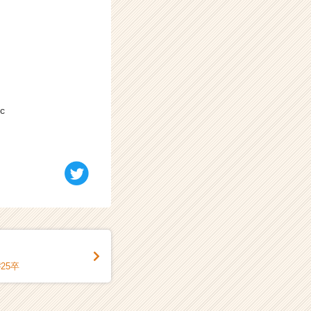
c
#25卒