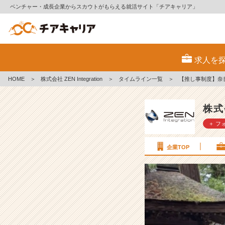
ベンチャー・成長企業からスカウトがもらえる就活サイト「チアキャリア」
【推
し
求人を
事
制
HOME
＞
株式会社 ZEN Integration
＞
タイムライン一覧
＞
【推し事制度】奈良
度】
奈
良
株式会
へ
＋ フ
リ
フ
レ
企業TOP
ッ
シ
ュ
旅
♪
＃