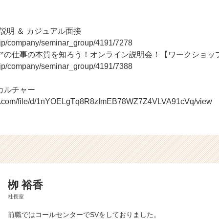
社説明 ＆ カジュアル面接
r.jp/company/seminar_group/4191/7278
アの仕事の本質を知ろう！オンライン説明会！【ワークショッ
r.jp/company/seminar_group/4191/7388
onのカルチャー
ogle.com/file/d/1nYOELgTq8R8zImEB78WZ7Z4VLVA91cVq/view
栁 裕香
社長室
前職ではコールセンターでSVをしておりました。