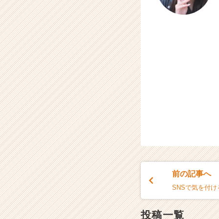
e
e
r
C
a
r
e
e
r）
前の記事へ
SNSで気を付ける
投稿一覧