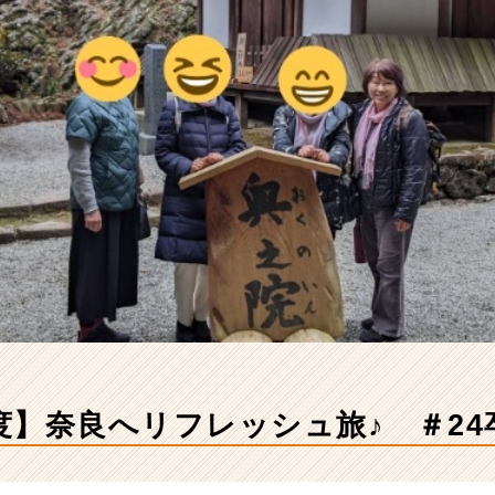
】奈良へリフレッシュ旅♪ ＃24卒