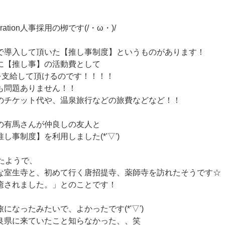
gration人事採用の栁です(/・ω・)/
で導入して頂いた【推し事制度】というものがあります！
に【推し事】の活動費として
円を支給して頂けるのです！！！！
も問題ありません！！
のチケット代や、温泉旅行などの旅費などなど！！
の有馬さんが仲良しの友人と
し事制度】を利用しました(*'▽')
たようで、
な室生寺と、初めて行く唐招提寺、薬師寺を訪れたそうです☆
癒されました。」とのことです！
になったみたいで、よかったです(*'▽')
良県に来ていたこと知らなかった、、笑