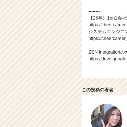
ら
--------
ス
カ
【25卒】1on1会
ウ
https://cheercaree
ト
システムエンジニ
が
https://cheercaree
届
く
ZEN Integrati
就
https://drive.go
活
サ
--------
イ
ト
チ
ア
この投稿の著者
キ
ャ
リ
ア
（C
h