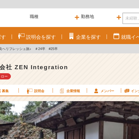
探す
説明会を
探す
企業を
探す
就職
イ
へリフレッシュ旅♪ ＃24卒 #25卒
社 ZEN Integration
ォロー
募集
説明会
企業情報
メンバー
イン