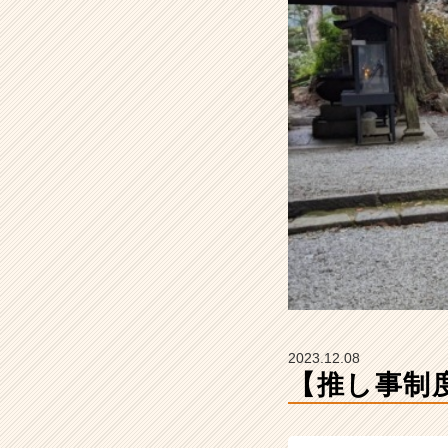
2
4
卒
#
2
5
卒
【株
式
会
社
Z
E
N
I
n
t
2023.12.08
e
【推し事制度
g
r
a