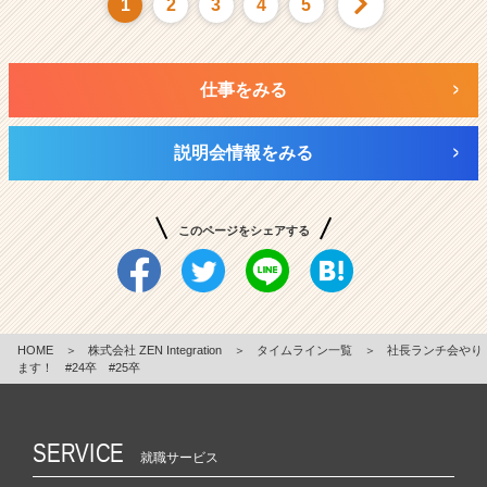
1
2
3
4
5
仕事をみる
説明会情報をみる
このページをシェアする
HOME
＞
株式会社 ZEN Integration
＞
タイムライン一覧
＞
社長ランチ会やり
ます！ #24卒 #25卒
SERVICE
就職サービス