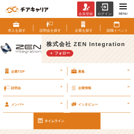
MENU
会員登録
ログイン
社
長
ラ
求人を
探す
説明会を
探す
企業を
探す
就職
イベント
ン
チ
株式会社 ZEN Integration
会
＋ フォロー
や
り
ま
>
>
企業TOP
募集
す！
#
>
>
説明会
企業情報
2
4
>
>
卒
メンバー
インタビュー
#
2
タイムライン
5
卒