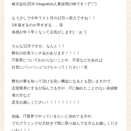
株式会社ZEN Integration人事採用の栁です！(*'▽')
ラ
イ
ン】
もう少しで今年ラスト月の12月へ突入ですね！！
|
1年過ぎるのが早すぎる、、笑
ベ
体感が年々早くなってる気がします(; ･`д･´)
ン
チ
そんな12月ですが、なんと！！
ャ
弊社の社長ランチ会があります！！！！
ー・
IT業界についてわからないことや、不安などがあれば
成
長
社長にバンバンぶつけちゃってください！笑
企
業
弊社の事を知って頂ける良い機会になるとも思いますので、
か
志望業界にするか悩んでる方や、ITに触れたことのない未経験
ら
者の方など
ス
是非お越しください！！！！！！！！！
カ
ウ
ト
勿論、IT業界でやっていきたいと決めてる方や、
が
プログラミングが大好きで既に取り組んでる方もお越しくださ
届
いね！！！