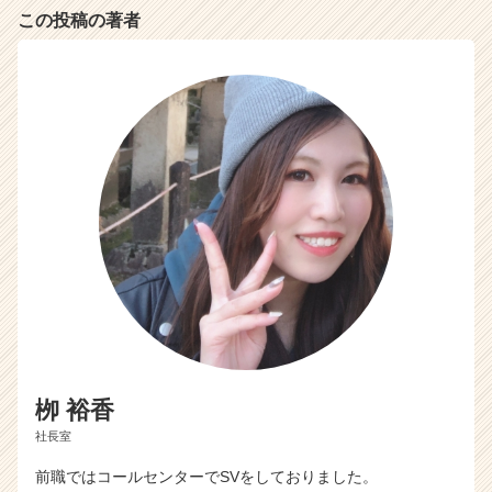
e
この投稿の著者
r）
栁 裕香
社長室
前職ではコールセンターでSVをしておりました。