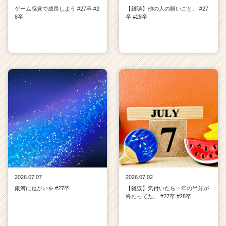
ゲーム感覚で成長しよう #27卒 #2
【雑談】他の人の願いごと。 #27
8卒
卒 #28卒
2026.07.07
2026.07.02
銀河にねがいを #27卒
【雑談】気付いたら一年の半分が
終わってた。 #27卒 #28卒