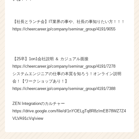
く
就
活
【社長とランチ会】IT業界の事や、社長の事知りたい方！！！
サ
https://cheercareer.jp/company/seminar_group/4191/9055
イ
ト
チ
ア
キ
【25卒】1on1会社説明 ＆ カジュアル面接
ャ
https://cheercareer.jp/company/seminar_group/4191/7278
リ
システムエンジニアの仕事の本質を知ろう！オンライン説明
ア
会！【ワークショップあり！】
（C
h
https://cheercareer.jp/company/seminar_group/4191/7388
e
e
ZEN Integrationのカルチャー
r
https://drive.google.com/file/d/1nYOELgTq8R8zImEB78WZ7Z4
C
VLVA91cVq/view
a
r
e