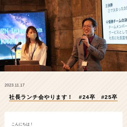
【株
式
会
社
Z
E
N
I
n
t
e
g
r
a
t
2023.11.17
i
社長ランチ会やります！ #24卒 #25卒
o
n
の
タ
イ
こんにちは！
ム