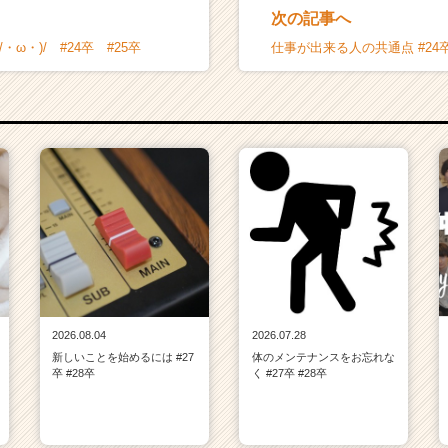
次の記事へ
・ω・)/ #24卒 #25卒
仕事が出来る人の共通点 #24卒
2026.08.04
2026.07.28
新しいことを始めるには #27
体のメンテナンスをお忘れな
卒 #28卒
く #27卒 #28卒