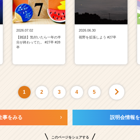
2026.07.02
2026.06.30
【雑談】気付いたら一年の半
視野を拡張しよう #27卒
分が終わってた。 #27卒 #28
卒
1
2
3
4
5
仕事をみる
説明会情報を
このページをシェアする