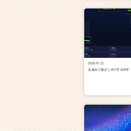
サ
イ
ト
チ
ア
キ
ャ
リ
ア
（C
2026.07.21
h
生成AIで遊ぼう #27卒 #28卒
e
e
r
C
a
r
e
e
r）