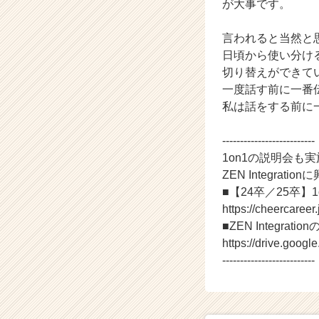
社
が大事です。
Z
E
言われると当然と
N
日頃から使い分け
I
切り替えができて
n
一度話す前に一番
t
私は話をする前に
e
g
r
--------------------------
a
1on1の説明会も
t
ZEN Integr
i
■【24卒／25卒】
o
https://cheercaree
n
■ZEN Integrat
の
タ
https://drive.go
イ
--------------------------
ム
ラ
イ
ン】