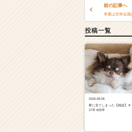
前の記事へ
|
ベ
来週は全体会議(/
ン
チ
投稿一覧
ャ
ー・
成
長
企
業
か
ら
ス
カ
ウ
ト
2026.08.06
が
夢に見てしまった【雑談】 #
届
27卒 #28卒
く
就
活