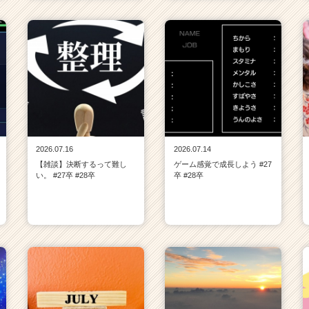
2026.07.16
2026.07.14
【雑談】決断するって難し
ゲーム感覚で成長しよう #27
い。 #27卒 #28卒
卒 #28卒