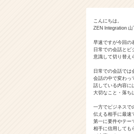
ニ
ケ
ー
こんにちは。
シ
ZEN Integratio
ョ
ン
に
早速ですが今回の
つ
日常での会話とビ
い
意識して切り替え
て
#
日常での会話では
2
会話の中で変わっ
4
卒
話している内容に
#
大切なこと・落ち
2
5
一方でビジネスで
卒
伝える相手に最速
【株
第一に要件やテー
式
相手に信用しても
会