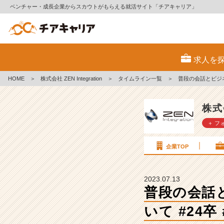
ベンチャー・成長企業からスカウトがもらえる就活サイト「チアキャリア」
普
段
求人を
の
会
HOME
＞
株式会社 ZEN Integration
＞
タイムライン一覧
＞
普段の会話とビジネ
話
と
ビ
株式会
ジ
＋ フ
ネ
ス
シ
企業TOP
ー
ン
で
2023.07.13
の
普段の会話
コ
いて #24卒 
ミ
ュ