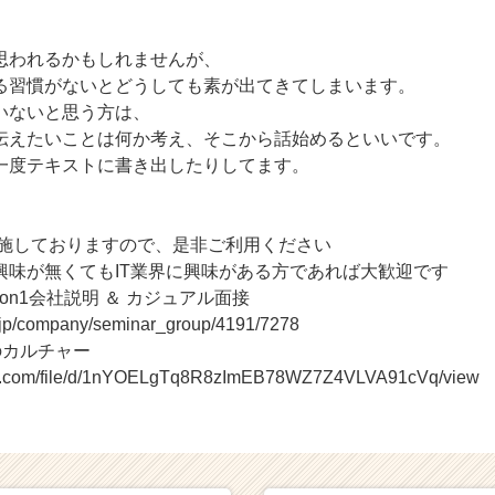
思われるかもしれませんが、
る習慣がないとどうしても素が出てきてしまいます。
いないと思う方は、
伝えたいことは何か考え、そこから話始めるといいです。
一度テキストに書き出したりしてます。
実施しておりますので、是非ご利用ください
ationに興味が無くてもIT業界に興味がある方であれば大歓迎です
1on1会社説明 ＆ カジュアル面接
r.jp/company/seminar_group/4191/7278
ionのカルチャー
ogle.com/file/d/1nYOELgTq8R8zImEB78WZ7Z4VLVA91cVq/view