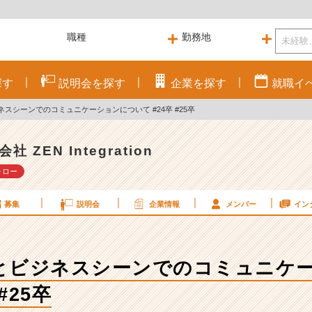
探す
説明会を
探す
企業を
探す
就職
イ
スシーンでのコミュニケーションについて #24卒 #25卒
社 ZEN Integration
ォロー
募集
説明会
企業情報
メンバー
イン
とビジネスシーンでのコミュニケ
#25卒