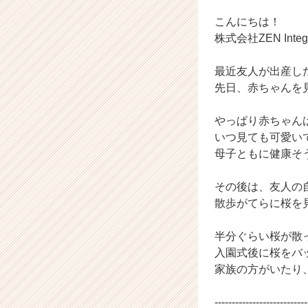
ベ
ン
こんにちは！
チ
株式会社ZEN Int
ャ
ー・
最近友人が出産し
成
先日、赤ちゃんを見て
長
企
業
やっぱり赤ちゃんは癒
か
いつ見ても可愛い
ら
母子ともに健康そ
ス
カ
その後は、友人の
ウ
散歩がてらに桜を見
ト
が
届
半分ぐらい桜が散
く
入園式後に桜をバ
就
家族の方がいたり
活
サ
---------------------------
イ