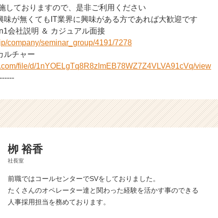
実施しておりますので、是非ご利用ください
ationに興味が無くてもIT業界に興味がある方であれば大歓迎です
on1会社説明 ＆ カジュアル面接
r.jp/company/seminar_group/4191/7278
onのカルチャー
ogle.com/file/d/1nYOELgTq8R8zImEB78WZ7Z4VLVA91cVq/view
------
栁 裕香
社長室
前職ではコールセンターでSVをしておりました。
たくさんのオペレーター達と関わった経験を活かす事のできる
人事採用担当を務めております。