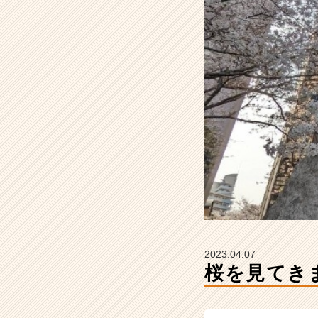
E
N
I
n
t
e
g
r
a
t
i
o
n
の
タ
イ
ム
2023.04.07
ラ
桜を見てきま
イ
ン】
|