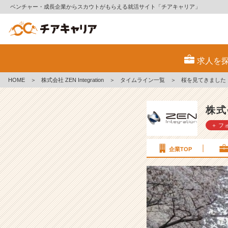
ベンチャー・成長企業からスカウトがもらえる就活サイト「チアキャリア」
桜
を
求人を
見
て
HOME
＞
株式会社 ZEN Integration
＞
タイムライン一覧
＞
桜を見てきました！
き
ま
し
株式会
た！
＋ フ
#
2
企業TOP
4
卒
【株
式
会
社
Z