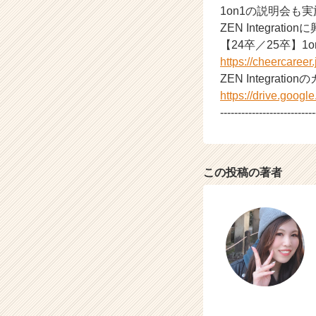
1on1の説明会も
ト
ZEN Integr
チ
ア
【24卒／25卒】1
キ
https://cheercaree
ャ
ZEN Integrati
リ
https://drive.go
ア
---------------------------
（C
h
e
e
この投稿の著者
r
C
a
r
e
e
r）