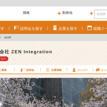
探す
説明会を
探す
企業を
探す
就職
イ
 #24卒
社 ZEN Integration
ォロー
募集
説明会
企業情報
メンバー
イン