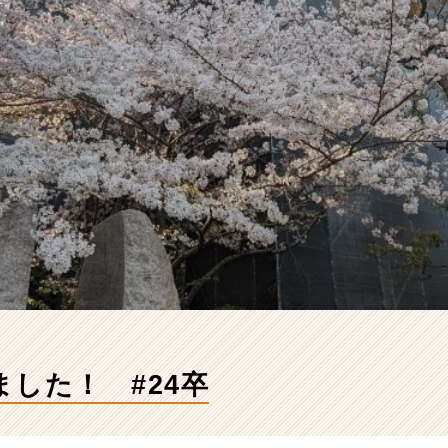
した！ #24卒