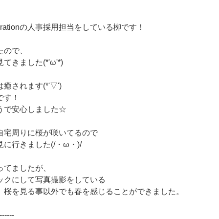
egrationの人事採用担当をしている栁です！
たので、
きました(*'ω'*)
されます(*'▽')
です！
うで安心しました☆
自宅周りに桜が咲いてるので
に行きました(/・ω・)/
ってましたが、
ックにして写真撮影をしている
、桜を見る事以外でも春を感じることができました。
------