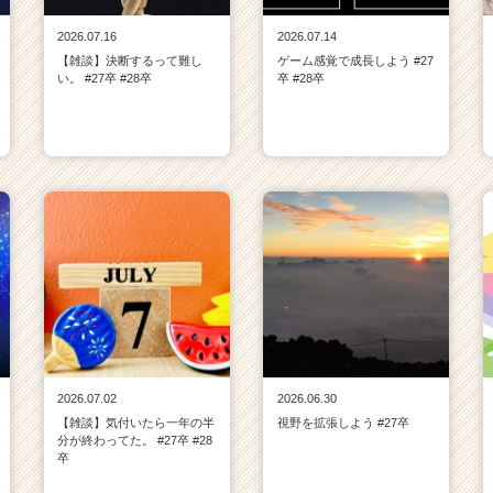
2026.07.16
2026.07.14
【雑談】決断するって難し
ゲーム感覚で成長しよう #27
い。 #27卒 #28卒
卒 #28卒
2026.07.02
2026.06.30
【雑談】気付いたら一年の半
視野を拡張しよう #27卒
分が終わってた。 #27卒 #28
卒