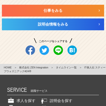
仕事をみる
説明会情報をみる
このページをシェアする
HOME
＞
株式会社 ZEN Integration
＞
タイムライン一覧
＞
IT偉人伝 スティー
ブウォズニアック#24卒
SERVICE
就職サービス
求人を探す
説明会を探す