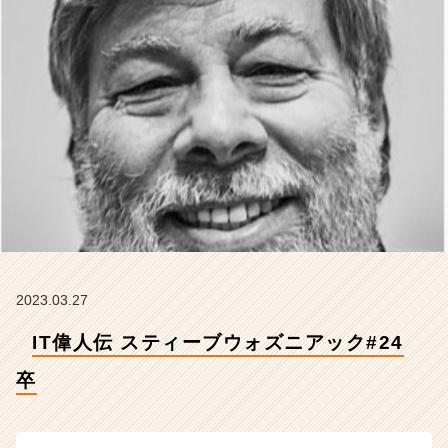
4
卒
【株
式
会
社
Z
E
N
I
n
t
e
g
r
2023.03.27
a
IT偉人伝 スティーブウォズニアック#24
t
i
卒
o
n
の
タ