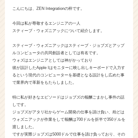
イ
こんにちは、ZEN Integrationの梓です。
ム
ラ
今回は私が尊敬するエンジニアの一人
イ
スティーブ・ウォズニアックについて紹介します。
ン】
|
ベ
スティーブ・ウォズニアックはスティーブ・ジョブズとアップ
ン
ルコンピュータの共同創設者としては有名です。
チ
ウォズはエンジニアとしては神がかっており
ャ
彼が設計したApple Iはモニターに映し出しキーボードで入力す
ー・
るという現代のコンピューターを基礎となる設計をし広めた事
成
で業界内で革新をもたらしました。
長
企
業
特に私が好きなエピソードはジョブズの報酬ごまかし事件の話
か
しです。
ら
ジョブズがアタリ社からゲーム開発の仕事を請け負い、殆どは
ス
ウォズニアックが作業をして報酬は700ドルを折半で350ドルを
カ
渡しました。
ウ
ですが実際ジョブズは5000ドルで仕事を請け負っており、その
ト