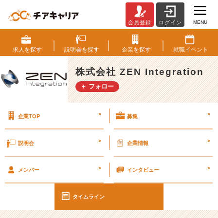
MENU
会員登録
ログイン
I
T
偉
求人を
探す
説明会を
探す
企業を
探す
就職
イベント
人
伝
株式会社 ZEN Integration
ス
＋ フォロー
テ
ィ
ー
>
>
企業TOP
募集
ブ
ウ
ォ
>
>
説明会
企業情報
ズ
ニ
>
>
ア
メンバー
インタビュー
ッ
ク
タイムライン
#
2