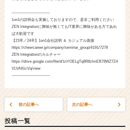
r
e
---------------------------------
e
r）
1on1の説明会も実施しておりますので、是非ご利用ください
ZEN Integrationに興味が無くてもIT業界に興味がある方であれ
ば大歓迎です
【23卒／24卒】1on1会社説明 ＆ カジュアル面接
https://cheercareer.jp/company/seminar_group/4191/7278
ZEN Integrationのカルチャー
https://drive.google.com/file/d/1nYOELgTq8R8zImEB78WZ7Z4
VLVA91cVq/view
---------------------------------
前の記事へ
次の記事へ
投稿一覧