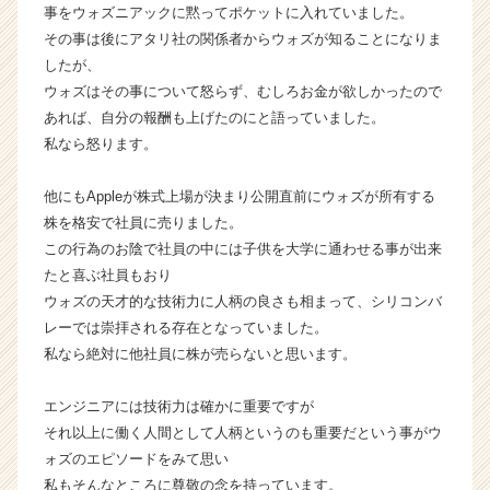
が
事をウォズニアックに黙ってポケットに入れていました。
届
その事は後にアタリ社の関係者からウォズが知ることになりま
く
したが、
就
ウォズはその事について怒らず、むしろお金が欲しかったので
活
あれば、自分の報酬も上げたのにと語っていました。
サ
私なら怒ります。
イ
ト
チ
他にもAppleが株式上場が決まり公開直前にウォズが所有する
ア
株を格安で社員に売りました。
キ
この行為のお陰で社員の中には子供を大学に通わせる事が出来
ャ
たと喜ぶ社員もおり
リ
ウォズの天才的な技術力に人柄の良さも相まって、シリコンバ
ア
レーでは崇拝される存在となっていました。
（C
私なら絶対に他社員に株が売らないと思います。
h
e
e
エンジニアには技術力は確かに重要ですが
r
それ以上に働く人間として人柄というのも重要だという事がウ
C
ォズのエピソードをみて思い
a
私もそんなところに尊敬の念を持っています。