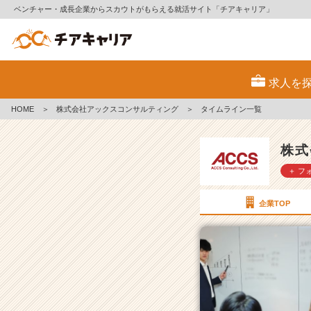
ベンチャー・成長企業からスカウトがもらえる就活サイト「チアキャリア」
株
式
求人を
会
社
HOME
＞
株式会社アックスコンサルティング
＞
タイムライン一覧
ア
ッ
ク
株式
ス
＋ フ
コ
ン
サ
企業TOP
ル
テ
ィ
ン
グ
の
タ