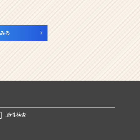
みる
適性検査