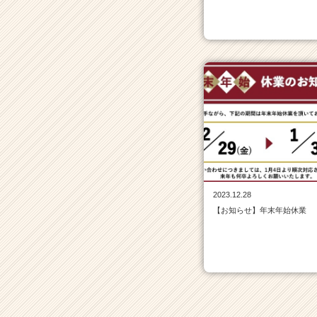
ウ
ト
が
届
く
就
活
サ
イ
ト
チ
ア
キ
ャ
2023.12.28
リ
【お知らせ】年末年始休業
ア
（C
h
e
e
r
C