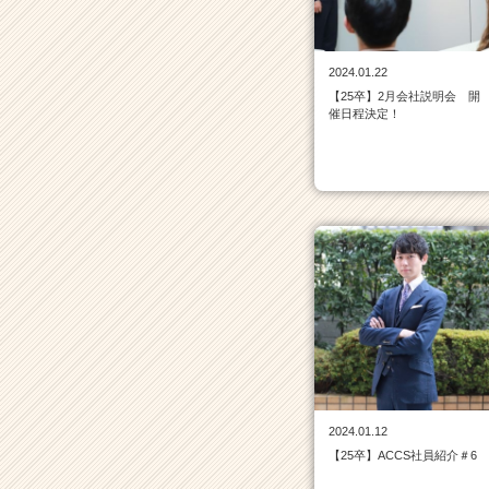
イ
ム
ラ
2024.01.22
イ
【25卒】2月会社説明会 開
ン
催日程決定！
一
覧
|
ベ
ン
チ
ャ
ー・
成
長
企
業
か
ら
2024.01.12
ス
【25卒】ACCS社員紹介＃6
カ