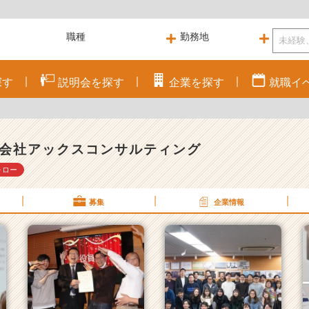
探す
説明会を
探す
企業を
探す
就職
イ
会社アックスコンサルティング
ォロー
募集
企業情報