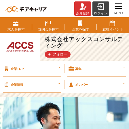
MENU
会員登録
ログイン
【2
5
卒】
求人を
探す
説明会を
探す
企業を
探す
就職
イベント
A
株式会社アックスコンサルテ
C
ィング
C
S
＋ フォロー
社
員
>
>
企業TOP
募集
紹
介
＃
>
>
企業情報
メンバー
5
【株
式
会
社
ア
ッ