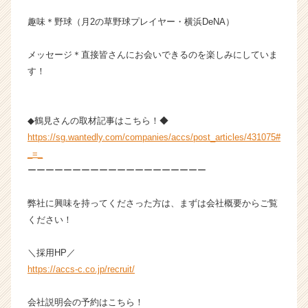
キ
趣味＊野球（月2の草野球プレイヤー・横浜DeNA）
ャ
リ
ア
メッセージ＊直接皆さんにお会いできるのを楽しみにしていま
（C
す！
h
e
e
◆鶴見さんの取材記事はこちら！◆
r
https://sg.wantedly.com/companies/accs/post_articles/431075#
C
a
_=_
r
ーーーーーーーーーーーーーーーーーーーー
e
e
弊社に興味を持ってくださった方は、まずは会社概要からご覧
r）
ください！
＼採用HP／
https://accs-c.co.jp/recruit/
会社説明会の予約はこちら！