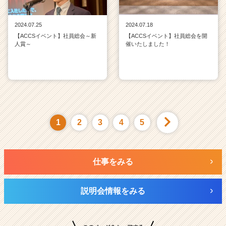
2024.07.25
2024.07.18
【ACCSイベント】社員総会～新
【ACCSイベント】社員総会を開
人賞～
催いたしました！
1
2
3
4
5
仕事をみる
説明会情報をみる