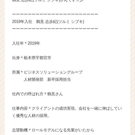
ー・
成
ーーーーーーーーーーーーーーーーーーーーーー
長
2019年入社 鶴見 志歩紀(ツルミ シブキ)
企
ーーーーーーーーーーーーーーーーーーーーーー
業
か
入社年＊2019年
ら
ス
カ
出身＊栃木県宇都宮市
ウ
ト
所属＊ビジネスソリューショングループ
が
人材開発部 新卒採用担当
届
く
社内での呼ばれ方＊鶴見さん
就
活
サ
仕事内容＊クライアントの成功実現。会社を一緒に伸ばしてい
イ
く優秀な人材の採用。
ト
チ
志望動機＊ロールモデルになる先輩がいたから
ア