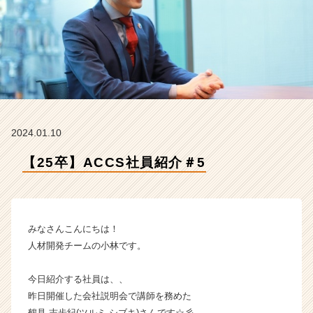
ク
ス
コ
ン
サ
ル
テ
ィ
ン
2024.01.10
グ
の
【25卒】ACCS社員紹介＃5
タ
イ
ム
ラ
イ
みなさんこんにちは！
ン】
人材開発チームの小林です。
|
ベ
今日紹介する社員は、、
ン
昨日開催した会社説明会で講師を務めた
チ
ャ
鶴見 志歩紀(ツルミ シブキ)さんです☆彡