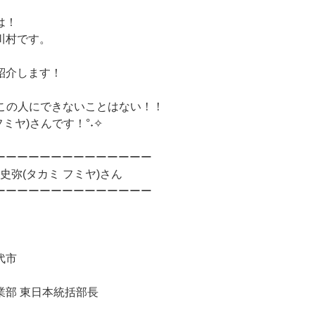
は！
川村です。
紹介します！
！この人にできないことはない！！
フミヤ)さんです！°˖✧
ーーーーーーーーーーーーーー
 史弥(タカミ フミヤ)さん
ーーーーーーーーーーーーーー
代市
業部 東日本統括部長