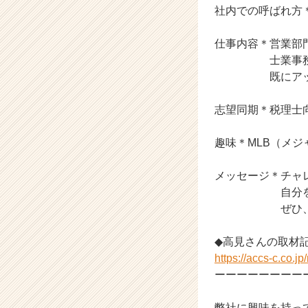
社内での呼ばれ方
ア
キ
ャ
仕事内容＊営業部
リ
士業事務所へ
ア
既にアックスで
（C
h
志望同期＊税理士
e
e
趣味＊MLB（メ
r
C
a
メッセージ＊チャ
r
自分を変えた
e
ぜひ、一度う
e
r）
◆高見さんの取材
https://accs-c.co.jp
ーーーーーーーー
弊社に興味を持っ