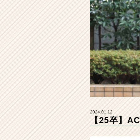
ッ
ク
ス
コ
ン
サ
ル
テ
ィ
ン
グ
の
タ
イ
ム
ラ
イ
2024.01.12
ン】
【25卒】A
|
ベ
ン