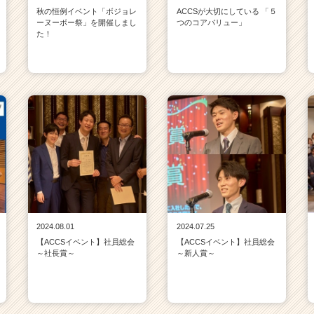
秋の恒例イベント「ボジョレ
ACCSが大切にしている 「５
ーヌーボー祭」を開催しまし
つのコアバリュー」
た！
2024.08.01
2024.07.25
【ACCSイベント】社員総会
【ACCSイベント】社員総会
～社長賞～
～新人賞～