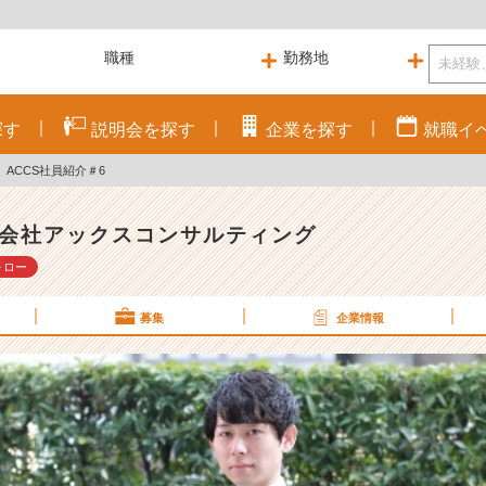
探す
説明会を
探す
企業を
探す
就職
イ
】ACCS社員紹介＃6
会社アックスコンサルティング
ォロー
募集
企業情報