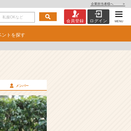
企業担当者様へ
>
会員登録
ログイン
MENU
ベント
を探す
メンバー