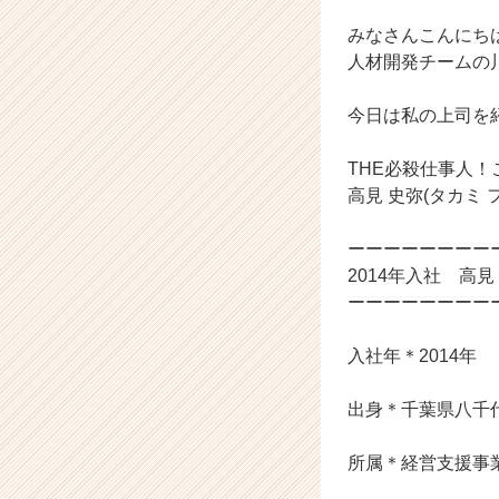
チ
ャ
みなさんこんにち
ー・
人材開発チームの
成
長
今日は私の上司を
企
業
THE必殺仕事人
か
ら
高見 史弥(タカミ 
ス
カ
ーーーーーーーー
ウ
2014年入社 高見
ト
ーーーーーーーー
が
届
入社年＊2014年
く
就
活
出身＊千葉県八千
サ
イ
所属＊経営支援事
ト
チ