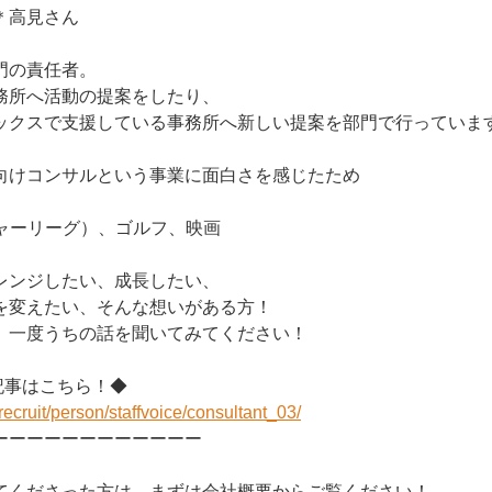
＊高見さん
門の責任者。
活動の提案をしたり、
支援している事務所へ新しい提案を部門で行っていま
向けコンサルという事業に面白さを感じたため
ジャーリーグ）、ゴルフ、映画
レンジしたい、成長したい、
い、そんな想いがある方！
ちの話を聞いてみてください！
記事はこちら！◆
/recruit/person/staffvoice/consultant_03/
ーーーーーーーーーーーー
てくださった方は、まずは会社概要からご覧ください！