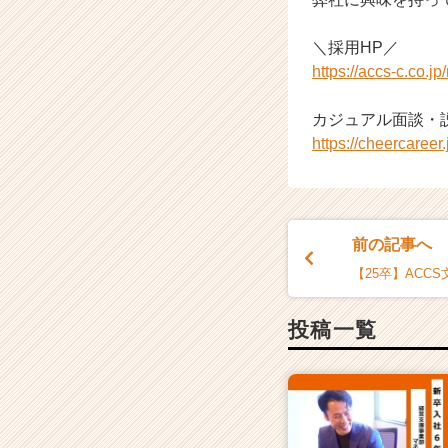
＼採用HP／
https://accs-c.co.jp/
カジュアル面談・
https://cheercaree
前の記事へ
【25卒】ACC
投稿一覧