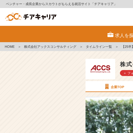
ベンチャー・成長企業からスカウトがもらえる就活サイト「チアキャリア」
【2
5
求人を
卒】
A
HOME
＞
株式会社アックスコンサルティング
＞
タイムライン一覧
＞
【25卒
C
C
S
株式
社
＋ フ
員
紹
介
企業TOP
＃
6
【株
式
会
社
ア