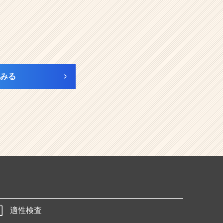
みる
適性検査