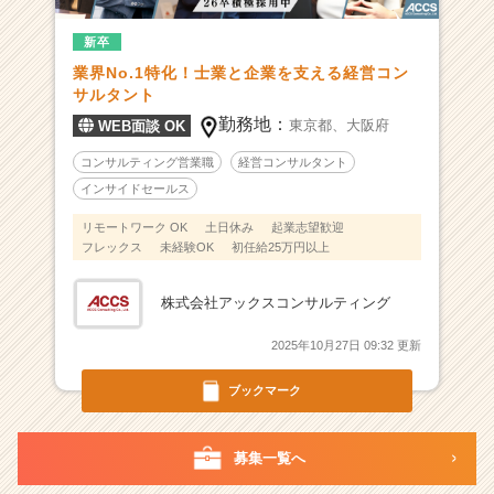
績
新卒
で
国
業界No.1特化！士業と企業を支える経営コン
家
サルタント
資
勤務地：
東京都、
大阪府
WEB面談 OK
格
者
コンサルティング営業職
経営コンサルタント
へ
インサイドセールス
経
リモートワーク OK
土日休み
起業志望歓迎
営
フレックス
未経験OK
初任給25万円以上
支
援
を
株式会社アックスコンサルティング
行
う
2025年10月27日 09:32 更新
プ
ロ
ブックマーク
集
団
募集一覧へ
|
ベ