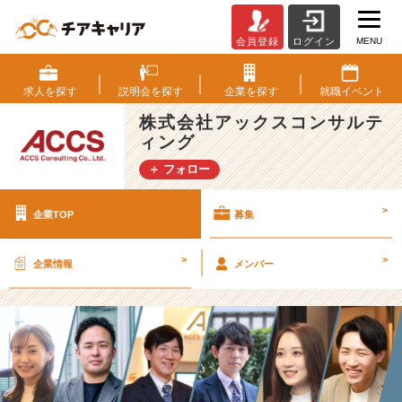
MENU
会員登録
ログイン
株
式
会
求人を
探す
説明会を
探す
企業を
探す
就職
イベント
社
株式会社アックスコンサルテ
ア
ィング
ッ
ク
＋ フォロー
ス
コ
>
企業TOP
募集
ン
サ
ル
>
>
企業情報
メンバー
テ
ィ
ン
グ
の
採
用/