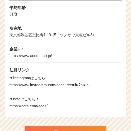
ト
チ
平均年齢
ア
31歳
キ
ャ
所在地
リ
東京都渋谷区恵比寿1-19-15 ウノサワ東急ビル3Ｆ
ア
（C
企業HP
h
https://www.accs-c.co.jp/
e
e
r
注目リンク
C
▼Instagramはこちら！
a
https://www.instagram.com/accs_recruit/?hl=ja
r
e
▼noteはこちら！
e
r）
https://note.com/accs/