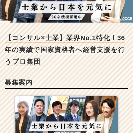
求
人
-
【コ
ン
サ
【コンサル×士業】業界No.1特化！36
ル
×
年の実績で国家資格者へ経営支援を行
士
業】
うプロ集団
業
界
N
募集案内
o.
1
特
化！
3
6
年
の
実