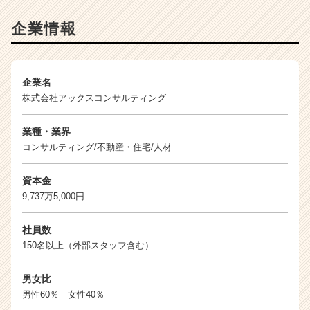
ン
チ
企業情報
ャ
ー・
成
長
企業名
企
株式会社アックスコンサルティング
業
か
業種・業界
ら
コンサルティング/不動産・住宅/人材
ス
カ
資本金
ウ
9,737万5,000円
ト
が
届
社員数
く
150名以上（外部スタッフ含む）
就
活
男女比
サ
男性60％ 女性40％
イ