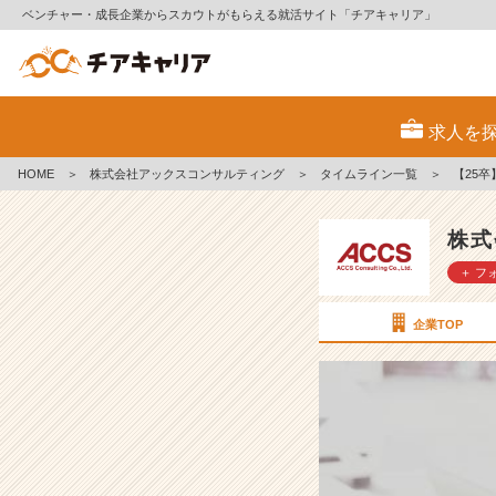
ベンチャー・成長企業からスカウトがもらえる就活サイト「チアキャリア」
【2
5
求人を
卒】
A
HOME
＞
株式会社アックスコンサルティング
＞
タイムライン一覧
＞
【25
C
C
S
株式
文
＋ フ
化
の
紹
企業TOP
介
～
オ
ー
プ
ン
ネ