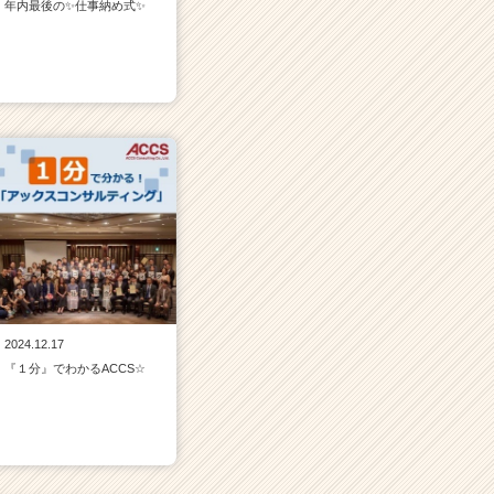
年内最後の✨仕事納め式✨
2024.12.17
『１分』でわかるACCS☆