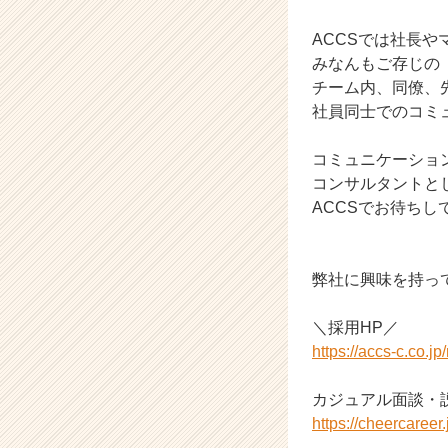
く
ACCSでは社長
就
活
みなんもご存じの
サ
チーム内、同僚、
イ
社員同士でのコミュ
ト
チ
コミュニケーショ
ア
コンサルタントと
キ
ACCSでお待ちし
ャ
リ
ア
（C
弊社に興味を持っ
h
e
＼採用HP／
e
https://accs-c.co.jp/
r
C
a
カジュアル面談・
r
https://cheercaree
e