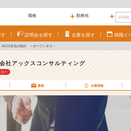
探す
説明会を
探す
企業を
探す
就職
イ
卒】ACCS文化の紹介 ～オープンネス～
会社アックスコンサルティング
ォロー
募集
企業情報