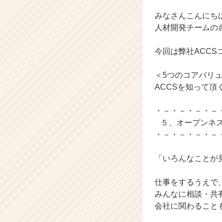
ム
ラ
みなさんこんにち
イ
人材開発チームの
ン】
|
今回は弊社ACC
ベ
ン
＜5つのコアバリ
チ
ャ
ACCSを知って
ー・
成
・－・－・－・－
長
５、オープンネ
企
・－・－・－・－
業
か
「いろんなことが
ら
ス
カ
仕事をするうえで
ウ
みんなに相談・共
ト
会社に関わること
が
届