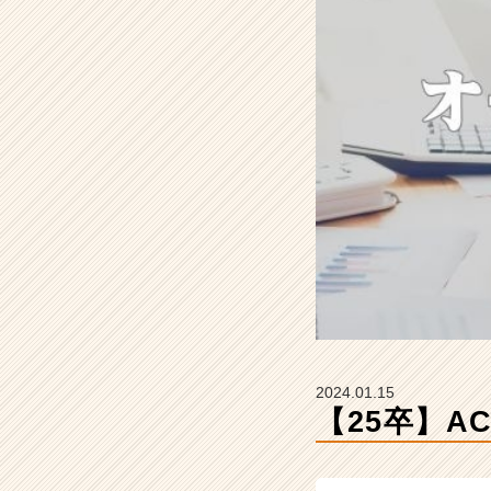
ス
～
【株
式
会
社
ア
ッ
ク
ス
コ
ン
サ
ル
テ
ィ
ン
2024.01.15
グ
【25卒】A
の
タ
イ