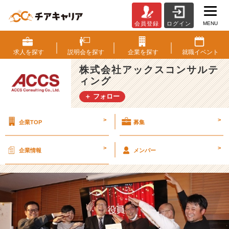
MENU
会員登録
ログイン
【A
C
C
求人を
探す
説明会を
探す
企業を
探す
就職
イベント
S
株式会社アックスコンサルテ
イ
ィング
ベ
ン
＋ フォロー
ト】
中
>
>
企業TOP
募集
期
経
営
>
>
企業情報
メンバー
計
画
発
表
会
～
夜