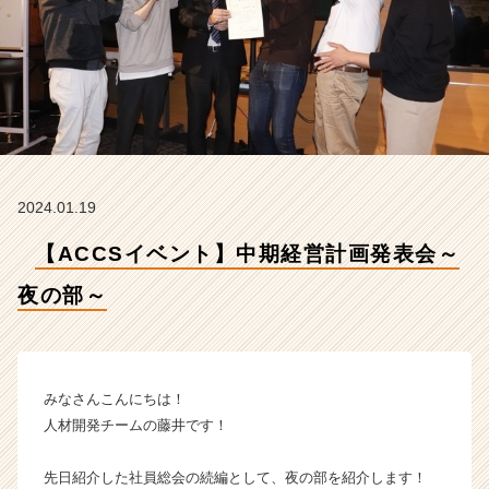
の
部
～
【株
式
会
社
ア
ッ
2024.01.19
ク
ス
【ACCSイベント】中期経営計画発表会～
コ
ン
夜の部～
サ
ル
テ
ィ
ン
みなさんこんにちは！
グ
人材開発チームの藤井です！
の
タ
先日紹介した社員総会の続編として、夜の部を紹介します！
イ