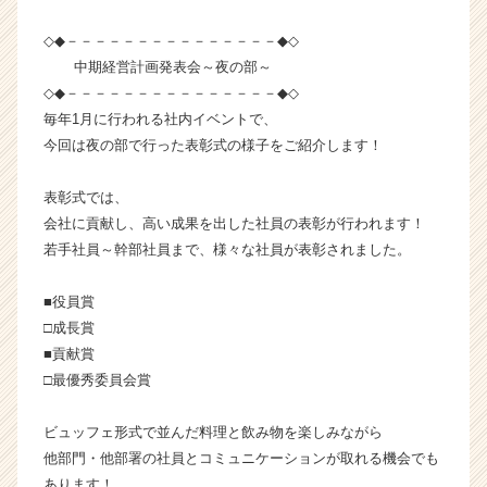
ム
◇◆－－－－－－－－－－－－－－－◆◇
ラ
イ
中期経営計画発表会～夜の部～
ン】
◇◆－－－－－－－－－－－－－－－◆◇
|
毎年1月に行われる社内イベントで、
ベ
今回は夜の部で行った表彰式の様子をご紹介します！
ン
チ
表彰式では、
ャ
会社に貢献し、高い成果を出した社員の表彰が行われます！
ー・
成
若手社員～幹部社員まで、様々な社員が表彰されました。
長
企
■役員賞
業
□成長賞
か
■貢献賞
ら
□最優秀委員会賞
ス
カ
ウ
ビュッフェ形式で並んだ料理と飲み物を楽しみながら
ト
他部門・他部署の社員とコミュニケーションが取れる機会でも
が
あります！