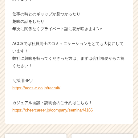
届
く
仕事の時とのギャップが見つかったり
就
趣味の話をしたり
活
年次に関係なくプライベート話に花が咲きます°˖✧
サ
イ
ト
ACCSでは社員同士のコミュニケーションをとても大切にして
チ
います！
ア
弊社に興味を持ってくださった方は、まずは会社概要からご覧
キ
ください！
ャ
リ
＼採用HP／
ア
（C
https://accs-c.co.jp/recruit/
h
e
カジュアル面談・説明会のご予約はこちら！
e
https://cheercareer.jp/company/seminar/4166
r
C
a
r