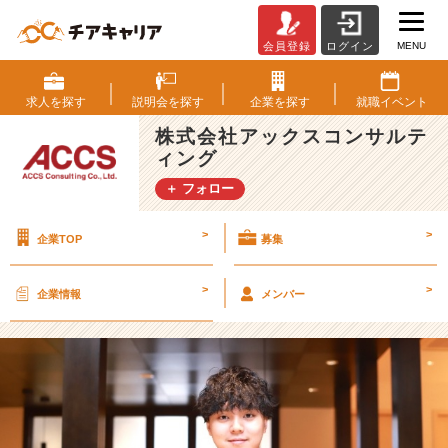
MENU
会員登録
ログイン
【2
5
卒】
求人を
探す
説明会を
探す
企業を
探す
就職
イベント
A
株式会社アックスコンサルテ
C
ィング
C
S
＋ フォロー
社
員
>
>
企業TOP
募集
紹
介
＃
>
>
企業情報
メンバー
4
【株
式
会
社
ア
ッ