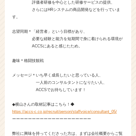
評価者研修を中心とした研修サービスの提供、
キ
さらにはHRシステムの商品開発などを行っていま
ャ
リ
す。
ア
（C
志望同期＊「経営者」という目標があり、
h
必要な経験と能力を短期間で身に着けられる環境が
e
ACCSにあると感じたため。
e
r
趣味＊格闘技観戦
C
a
r
メッセージ＊いち早く成長したいと思っている人、
e
一人前のコンサルタントになりたい人、
e
ACCSでお待ちしています！
r）
◆横山さんの取材記事はこちら！◆
https://accs-c.co.jp/recruit/person/staffvoice/consultant_05/
ーーーーーーーーーーーーーーーーーーーー
弊社に興味を持ってくださった方は、まずは会社概要からご覧