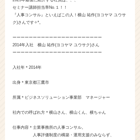
ー・
セミナー講師担当率No.１！！
成
『人事コンサル』といえばこの人！横山 祐作(ヨコヤマ ユウサ
長
ク)さんです✧︎*。
企
業
ーーーーーーーーーーーーーーーーーーーーーー
か
2014年入社 横山 祐作(ヨコヤマ ユウサク)さん
ら
ス
ーーーーーーーーーーーーーーーーーーーーーー
カ
ウ
入社年＊2014年
ト
が
出身＊東京都三鷹市
届
く
所属＊ビジネスソリューション事業部 マネージャー
就
活
サ
社内での呼ばれ方＊横山さん、横山くん、横ちゃん
イ
ト
仕事内容＊士業事務所の人事コンサル。
チ
人事評価制度の構築・運用支援のみならず、
ア