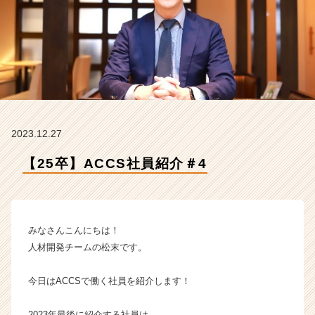
ク
ス
コ
ン
サ
ル
テ
ィ
ン
2023.12.27
グ
の
【25卒】ACCS社員紹介＃4
タ
イ
ム
ラ
イ
みなさんこんにちは！
ン】
人材開発チームの松末です。
|
ベ
今日はACCSで働く社員を紹介します！
ン
チ
ャ
2023年最後に紹介する社員は、、、