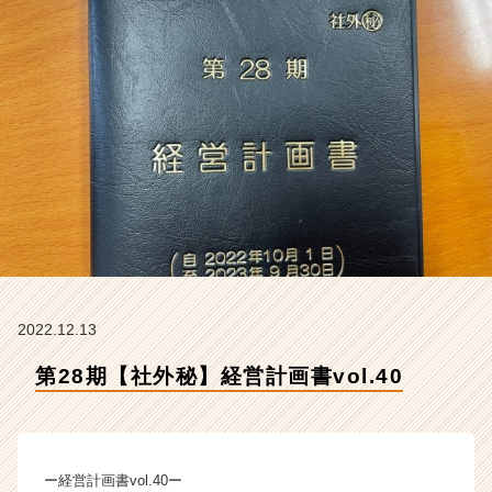
会
社
ク
リ
テ
ッ
ク
工
業
の
タ
イ
ム
ラ
イ
2022.12.13
ン】
第28期【社外秘】経営計画書vol.40
|
ベ
ン
チ
ャ
ー経営計画書vol.40ー
ー・