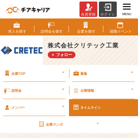
MENU
会員登録
ログイン
第
2
8
求人を
探す
説明会を
探す
企業を
探す
就職
イベント
期
【社
株式会社クリテック工業
外
＋ フォロー
秘】
経
営
>
>
企業TOP
募集
計
画
書
>
>
説明会
企業情報
v
o
>
l.
メンバー
タイムライン
4
0
>
企業マンガ
【株
式