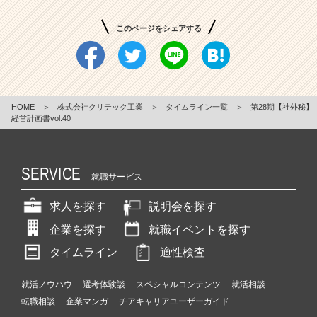
このページをシェアする
HOME
＞
株式会社クリテック工業
＞
タイムライン一覧
＞
第28期【社外秘】
経営計画書vol.40
SERVICE
就職サービス
求人を探す
説明会を探す
企業を探す
就職イベントを探す
タイムライン
適性検査
就活ノウハウ
選考体験談
スペシャルコンテンツ
就活相談
転職相談
企業マンガ
チアキャリアユーザーガイド