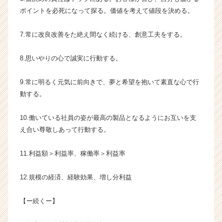
ャ
ポイントを必死になって探る。価値を考えて値段を決める。
リ
ア
7.常に改良改善をた絶え間なく続ける、創意工夫をする。
（C
h
e
8.思いやりの心で誠実に行動する。
e
r
9.常に明るく元気に前向きで、夢と希望を抱いて素直な心で行
C
動する。
a
r
10.働いている社員の姿が最高の製品となるようにお互いを支
e
え合い尊敬しあって行動する。
e
r）
11.利益額＞利益率、稼働率＞利益率
12.規模の経済、経験効果、増し分利益
【ー続くー】