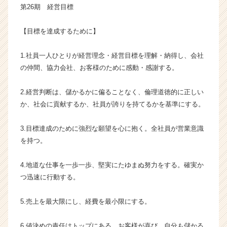
第26期 経営目標
成
長
企
【目標を達成するために】
業
か
1.社員一人ひとりが経営理念・経営目標を理解・納得し、会社
ら
の仲間、協力会社、お客様のために感動・感謝する。
ス
カ
2.経営判断は、儲かるかに偏ることなく、倫理道徳的に正しい
ウ
か、社会に貢献するか、社員が誇りを持てるかを基準にする。
ト
が
届
3.目標達成のために強烈な願望を心に抱く。全社員が営業意識
く
を持つ。
就
活
4.地道な仕事を一歩一歩、堅実にたゆまぬ努力をする。確実か
サ
つ迅速に行動する。
イ
ト
チ
5.売上を最大限にし、経費を最小限にする。
ア
キ
6.値決めの責任はトップにある。お客様が喜び、自分も儲かる