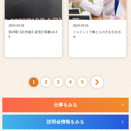
2024.03.04
2024.03.01
第29期【社外秘】経営計画書vol.3
ジョイントで橋と人の力を引き出
0
せ
1
2
3
4
5
仕事をみる
説明会情報をみる