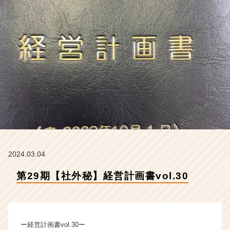
会
社
ク
リ
テ
ッ
ク
工
業
の
タ
イ
ム
ラ
イ
2024.03.04
ン】
第29期【社外秘】経営計画書vol.30
|
ベ
ン
チ
ャ
ー経営計画書vol.30ー
ー・