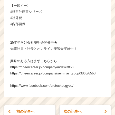
ャ
【ー続くー】
リ
#経営計画書シリーズ
ア
#社外秘
（C
#内部留保
h
e
e
r
25年卒向け会社説明会開催中★
C
先輩社員・社長とオンライン座談会実施中！
a
r
興味のある方はまずこちらから
e
https://cheercareer.jp/company/index/3863
e
r）
https://cheercareer.jp/company/seminar_group/3863/6568
https://www.facebook.com/creteckougyou/
前の記事へ
次の記事へ