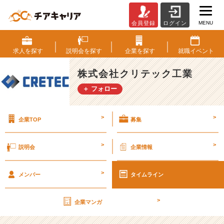
MENU
会員登録
ログイン
第
2
9
求人を
探す
説明会を
探す
企業を
探す
就職
イベント
期
【社
株式会社クリテック工業
外
＋ フォロー
秘】
経
営
>
>
企業TOP
募集
計
画
書
>
>
説明会
企業情報
v
o
>
l.
メンバー
タイムライン
3
0
>
企業マンガ
【株
式