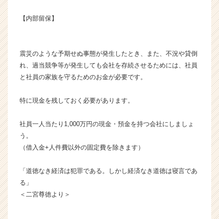
成
【内部留保】
長
企
業
か
震災のような予期せぬ事態が発生したとき、また、不況や貸倒
ら
れ、過当競争等が発生しても会社を存続させるためには、社員
ス
と社員の家族を守るためのお金が必要です。
カ
ウ
特に現金を残しておく必要があります。
ト
が
届
社員一人当たり1,000万円の現金・預金を持つ会社にしましょ
く
う。
就
（借入金+人件費以外の固定費を除きます）
活
サ
「道徳なき経済は犯罪である。しかし経済なき道徳は寝言であ
イ
る」
ト
チ
＜二宮尊徳より＞
ア
キ