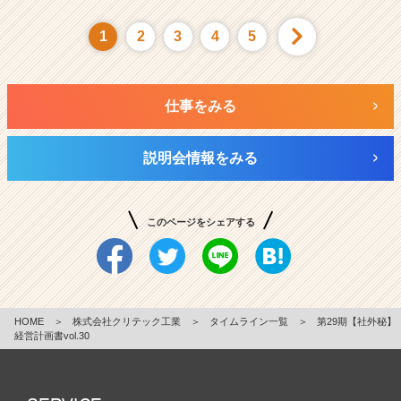
1
2
3
4
5
仕事をみる
説明会情報をみる
このページをシェアする
HOME
＞
株式会社クリテック工業
＞
タイムライン一覧
＞
第29期【社外秘】
経営計画書vol.30