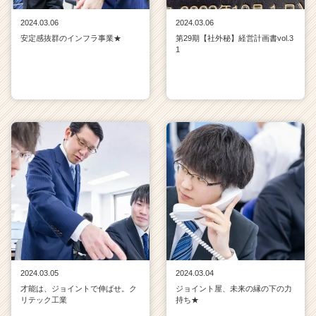
2024.03.06
2024.03.06
安定感抜群のインフラ事業★
第29期【社外秘】経営計画書vol.3
1
2024.03.05
2024.03.04
才能は、ジョイントで伸ばせ。ク
ジョイント屋、未来の縁の下の力
リテック工業
持ち★