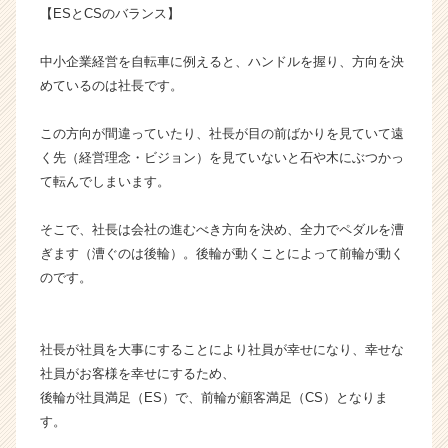
【ESとCSのバランス】
成
長
企
中小企業経営を自転車に例えると、ハンドルを握り、方向を決
業
めているのは社長です。
か
ら
この方向が間違っていたり、社長が目の前ばかりを見ていて遠
ス
く先（経営理念・ビジョン）を見ていないと石や木にぶつかっ
カ
て転んでしまいます。
ウ
ト
が
そこで、社長は会社の進むべき方向を決め、全力でペダルを漕
届
ぎます（漕ぐのは後輪）。後輪が動くことによって前輪が動く
く
のです。
就
活
サ
社長が社員を大事にすることにより社員が幸せになり、幸せな
イ
社員がお客様を幸せにするため、
ト
チ
後輪が社員満足（ES）で、前輪が顧客満足（CS）となりま
ア
す。
キ