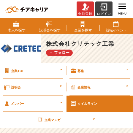
MENU
会員登録
ログイン
第
2
9
求人を
探す
説明会を
探す
企業を
探す
就職
イベント
期
【社
株式会社クリテック工業
外
＋ フォロー
秘】
経
営
>
>
企業TOP
募集
計
画
書
>
>
説明会
企業情報
v
o
>
l.
メンバー
タイムライン
3
1
>
企業マンガ
【株
式