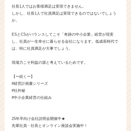
ャ
社長1人ではお客様満足は実現できません。
リ
しかし、社長1人で社員満足は実現できるのではないでしょう
ア
か。
（C
h
e
ESとCSがバランスしてこそ「奇跡の中小企業」経営が現実
e
し、社員が一生幸せに暮らせる会社になります。低成長時代で
r
は、特に社員満足が大事でしょう。
C
a
現場力こそ利益の源と考えているためです。
r
e
【ー続くー】
e
r）
#経営計画書シリーズ
#社外秘
#中小企業経営の仕組み
25年卒向け会社説明会開催中★
先輩社員・社長とオンライン座談会実施中！