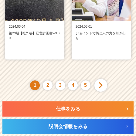
2024.03.04
2024.03.01
第29期【社外秘】経営計画書vol.3
ジョイントで橋と人の力を引き出
0
せ
1
2
3
4
5
仕事をみる
説明会情報をみる