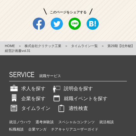
このページをシェアする
HOME
＞
株式会社クリテック工業
＞
タイムライン一覧
＞
第29期【社外秘】
経営計画書vol.31
SERVICE
就職サービス
求人を探す
説明会を探す
企業を探す
就職イベントを探す
タイムライン
適性検査
就活ノウハウ
選考体験談
スペシャルコンテンツ
就活相談
転職相談
企業マンガ
チアキャリアユーザーガイド