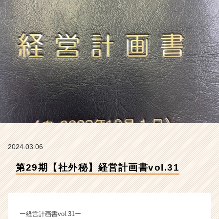
会
社
ク
リ
テ
ッ
ク
工
業
の
タ
イ
ム
ラ
イ
2024.03.06
ン】
第29期【社外秘】経営計画書vol.31
|
ベ
ン
チ
ャ
ー経営計画書vol.31ー
ー・