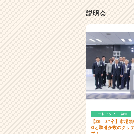
成
長
説明会
企
業
か
ら
ス
カ
ウ
ト
が
届
く
就
活
サ
イ
ト
ミートアップ
学生
チ
【26・27卒】市場規
ア
Oと取引多数のクリ
キ
プ！