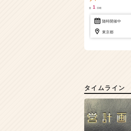
ャ
1
全
日程
リ
ア
随時開催中
（C
h
東京都
e
e
r
C
a
r
e
e
r）
タイムライン