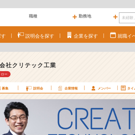
探す
説明会を
探す
企業を
探す
就職
イ
会社クリテック工業
ォロー
募集
説明会
企業情報
メンバー
タイ