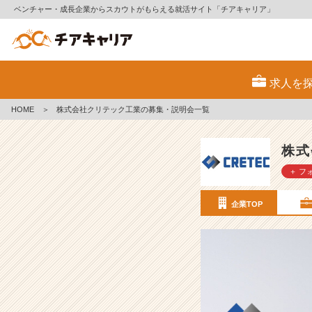
ベンチャー・成長企業からスカウトがもらえる就活サイト「チアキャリア」
株
式
求人を
会
社
HOME
＞
株式会社クリテック工業の募集・説明会一覧
ク
リ
テ
株式
ッ
＋ フ
ク
工
業
企業TOP
の
採
用/
求
人
-
4