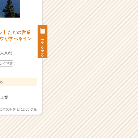
ーン】ただの営業
ブックマーク
ウが学べるイン
：
東京都
ング営業
め
ク工業
26年08月04日 12:05 更新