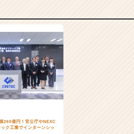
模260億円！官公庁やNEXC
テック工業でインターンシッ