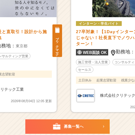
インターン・学生バイト
社と直取引！設計から施
27卒対象！【1Dayインタ
ブックマーク
集
じゃない！社長直下でノウハ
ターン！
勤務地：
東京都
勤務地
WEB面談 OK
ンサルティング営業
施工管理・法人営業
コンサルティ
セールス
業志望歓迎
土日休み
起業志望歓迎
残業少な
クリテック工業
株式会社クリテッ
2026年08月04日 12:05 更新
20
募集一覧へ