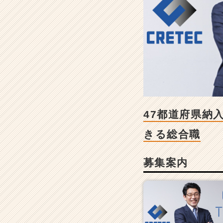
7
都
道
府
県
納
入！
イ
ン
フ
ラ
47都道府県納
を
下
きる総合職
支
え
募集案内
す
る
ジ
ョ
イ
ン