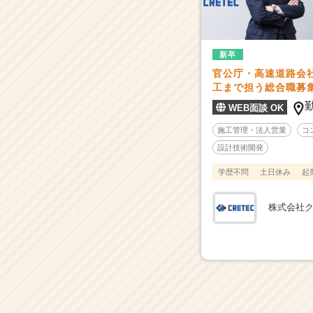
ト
メ
ー
カ
新卒
ー
官公庁・高速道路会
で
工まで担う総合職募
社
会
WEB面談 OK
貢
施工管理・法人営業
コ
献
設計技術開発
で
き
学歴不問
土日休み
起
る
総
株式会社
合
職
|
ベ
ン
チ
ャ
ー・