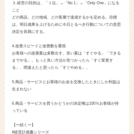
３.経営の目的は、「１位」→「No.1」→「Only One」になる
成
こと
長
どの商品、どの地域、どの客層で達成するかを定める。目標
企
業
は、明日成果を上げるために今日とるべき行動についての意思
か
決定を容易にする。
ら
ス
4.改善スピードと改善数を重視
カ
お客様への改善案は多数出す。良い案は「すぐやる」「できる
ウ
までやる」。もっと良い方法が見つかったら「すぐ変更す
ト
る」、間違えたと思ったら「すぐやめる」。
が
届
く
5.商品・サービスとお客様のお金を交換したときにしか利益は
就
生まれない
活
サ
6.商品・サービスを買うかどうかの決定権は100％お客様が持
イ
っている
ト
チ
ア
【ー続くー】
キ
#経営計画書シリーズ