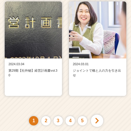
2024.03.04
2024.03.01
第29期【社外秘】経営計画書vol.3
ジョイントで橋と人の力を引き出
0
せ
1
2
3
4
5