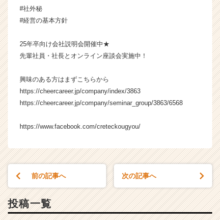
ャ
#社外秘
リ
#経営の基本方針
ア
（C
25年卒向け会社説明会開催中★
h
先輩社員・社長とオンライン座談会実施中！
e
e
r
興味のある方はまずこちらから
C
https://cheercareer.jp/company/index/3863
a
https://cheercareer.jp/company/seminar_group/3863/6568
r
e
https://www.facebook.com/creteckougyou/
e
r）
前の記事へ
次の記事へ
投稿一覧