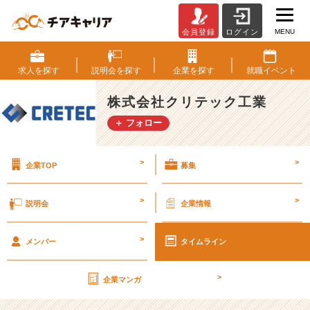
MENU
会員登録
ログイン
第
2
9
求人を
探す
説明会を
探す
企業を
探す
就職
イベント
期
【社
株式会社クリテック工業
外
＋ フォロー
秘】
経
営
>
>
企業TOP
募集
計
画
書
>
>
説明会
企業情報
v
o
>
l.
メンバー
タイムライン
3
3
>
企業マンガ
【株
式