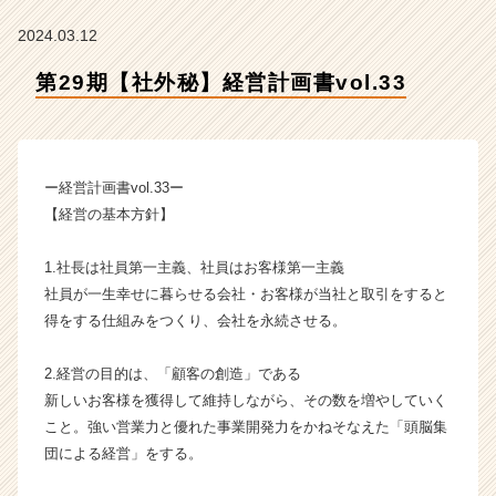
会
社
2024.03.12
ク
リ
第29期【社外秘】経営計画書vol.33
テ
ッ
ク
工
ー経営計画書vol.33ー
業
の
【経営の基本方針】
タ
イ
1.社長は社員第一主義、社員はお客様第一主義
ム
社員が一生幸せに暮らせる会社・お客様が当社と取引をすると
ラ
得をする仕組みをつくり、会社を永続させる。
イ
ン】
2.経営の目的は、「顧客の創造」である
|
ベ
新しいお客様を獲得して維持しながら、その数を増やしていく
ン
こと。強い営業力と優れた事業開発力をかねそなえた「頭脳集
チ
団による経営」をする。
ャ
ー・