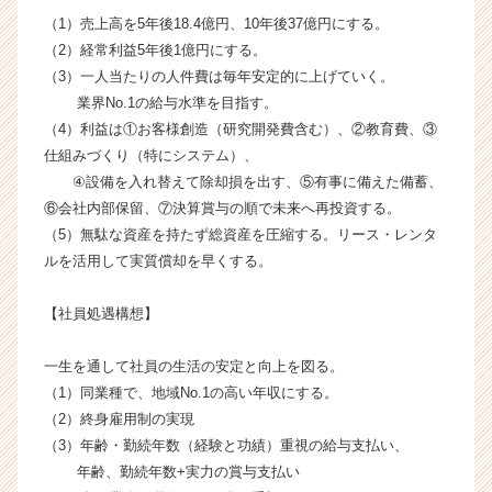
ャ
（1）売上高を5年後18.4億円、10年後37億円にする。
リ
（2）経常利益5年後1億円にする。
ア
（3）一人当たりの人件費は毎年安定的に上げていく。
（C
業界No.1の給与水準を目指す。
h
e
（4）利益は①お客様創造（研究開発費含む）、②教育費、③
e
仕組みづくり（特にシステム）、
r
④設備を入れ替えて除却損を出す、⑤有事に備えた備蓄、
C
⑥会社内部保留、⑦決算賞与の順で未来へ再投資する。
a
（5）無駄な資産を持たず総資産を圧縮する。リース・レンタ
r
ルを活用して実質償却を早くする。
e
e
r）
【社員処遇構想】
一生を通して社員の生活の安定と向上を図る。
（1）同業種で、地域No.1の高い年収にする。
（2）終身雇用制の実現
（3）年齢・勤続年数（経験と功績）重視の給与支払い、
年齢、勤続年数+実力の賞与支払い