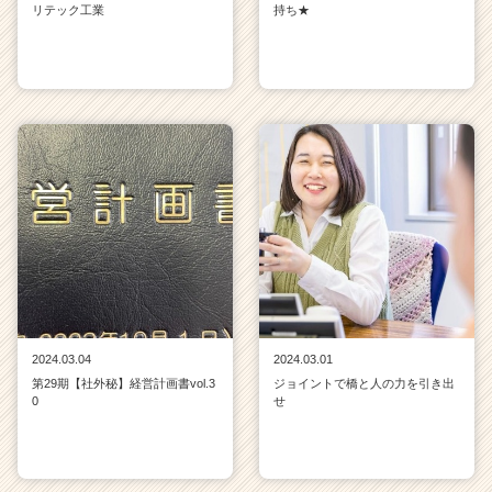
リテック工業
持ち★
2024.03.04
2024.03.01
第29期【社外秘】経営計画書vol.3
ジョイントで橋と人の力を引き出
0
せ