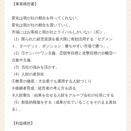
【事業構想書】
成
長
企
変化は我が社の都合を待ってくれない。
業
変化は我が社の都合を置いていく。
か
市場にはお客様と我が社とライバルしかいない（3C）。
ら
（1）限られた経営資源を最大限に有効活用する「セグメン
ス
ト、ターゲット、ポジション：勝ちやすい市場で勝つ」。
カ
（2）①ナンバーワン主義、②競争目標と攻撃目標の分離③一
ウ
点集中主義
ト
が
（3）当社の強みを活かす。
届
（4）人財の差別化
く
①教育の徹底：大企業でも通用する人財づくり
就
②後継者育成：経営者の考え方を語る
活
③人財輩出：結果を出せる人財をグループ会社の社長にする
サ
（5）創造的模倣をする（成果が出ていることをそのまま真似
イ
る）。
ト
チ
ア
【利益構想】
キ