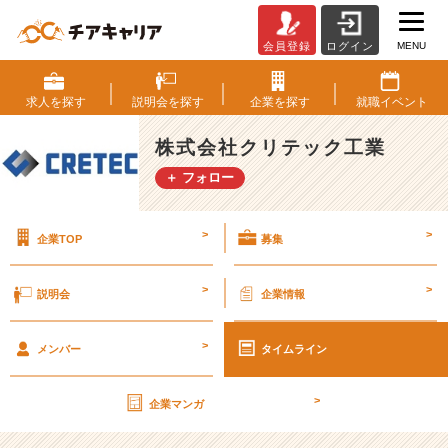
MENU
会員登録
ログイン
第
2
8
求人を
探す
説明会を
探す
企業を
探す
就職
イベント
期
【社
株式会社クリテック工業
外
＋ フォロー
秘】
経
営
>
>
企業TOP
募集
計
画
書
>
>
説明会
企業情報
v
o
>
l.
メンバー
タイムライン
3
9
>
企業マンガ
【株
式