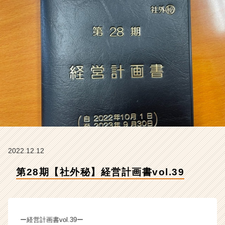
会
社
ク
リ
テ
ッ
ク
工
業
の
タ
イ
ム
ラ
イ
2022.12.12
ン】
第28期【社外秘】経営計画書vol.39
|
ベ
ン
チ
ャ
ー経営計画書vol.39ー
ー・