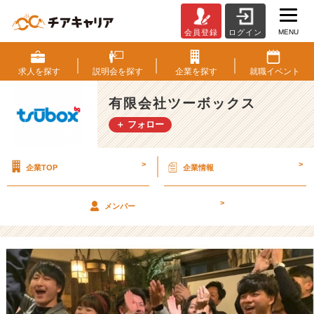
MENU
会員登録
ログイン
最
近
「爆
求人を
探す
説明会を
探す
企業を
探す
就職
イベント
笑」
し
有限会社ツーボックス
た
＋ フォロー
の
は
い
>
>
企業TOP
企業情報
つ
で
す
>
メンバー
か？
【有
限
会
社
ツ
ー