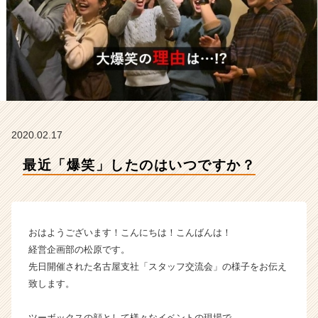
ボ
ッ
ク
ス
の
タ
イ
ム
ラ
2020.02.17
イ
ン】
最近「爆笑」したのはいつですか？
|
ベ
ン
チ
ャ
おはようございます！こんにちは！こんばんは！
ー・
経営企画部の松原です。
成
先日開催された名古屋支社「スタッフ交流会」の様子をお伝え
長
致します。
企
業
か
ツーボックスの顔として様々なイベントの現場で