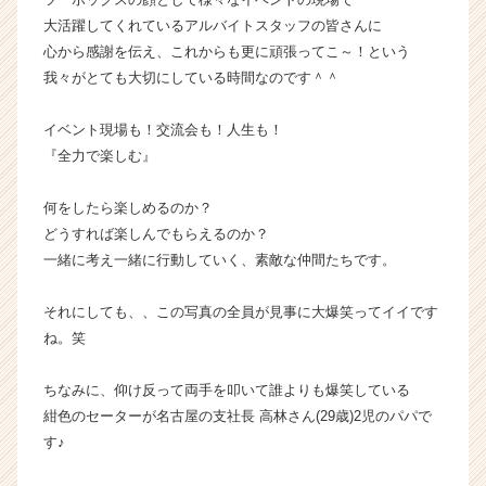
ら
大活躍してくれているアルバイトスタッフの皆さんに
ス
心から感謝を伝え、これからも更に頑張ってこ～！という
カ
我々がとても大切にしている時間なのです＾＾
ウ
ト
イベント現場も！交流会も！人生も！
が
『全力で楽しむ』
届
く
就
何をしたら楽しめるのか？
活
どうすれば楽しんでもらえるのか？
サ
一緒に考え一緒に行動していく、素敵な仲間たちです。
イ
ト
それにしても、、この写真の全員が見事に大爆笑ってイイです
チ
ね。笑
ア
キ
ャ
ちなみに、仰け反って両手を叩いて誰よりも爆笑している
リ
紺色のセーターが名古屋の支社長 高林さん(29歳)2児のパパで
ア
す♪
（C
h