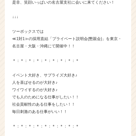
是非、笑顔いっぱいの名古屋支社に会いに来てください！
e
e
r
↓↓↓
C
a
ツーボックスでは
r
≪1対1≫の採用直結「プライベート説明会(懇親会)」を東京・
e
名古屋・大阪・沖縄にて開催中！！
e
r）
＊：＊：＊：＊：＊：＊：＊：＊：＊
イベント大好き、サプライズ大好き♪
人を喜ばせるのが大好き♪
ワイワイするのが大好き♪
でも人のためになる仕事がしたい！！
社会貢献性のある仕事をしたい！！
毎日刺激のある仕事がいい！！
＊：＊：＊：＊：＊：＊：＊：＊：＊