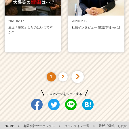
2020.02.17
2020.02.12
最近「爆笑」したのはいつです
社員インタビュー [東京本社 vol.1]
か？
1
2
このページをシェアする
HOME
＞
有限会社ツーボックス
＞
タイムライン一覧
＞
最近「爆笑」したの