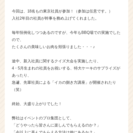
ャ
今回は、18名もの東京社員が参加！（参加は任意です。）
ー・
成
入社2年目の社員が幹事を務め上げてくれました。
長
企
毎年恒例化しつつあるのですが、今年もBBQ場での実施でした
業
ので、
か
たくさんの美味しいお肉を頬張りました・・・♪
ら
ス
途中、新入社員に関するクイズ大会を実施したり、
カ
ウ
4・5月生まれの社員をお祝いする、特大ケーキのサプライズが
ト
あったり、
が
急遽、先輩社員による「イカの捌き方講座」が開催されたり
届
（笑）
く
就
終始、大盛り上がりでした！
活
サ
イ
弊社はイベントのプロ集団として、
ト
「どうやったら皆さんに楽しんでもらえるのか？」
チ
「今以上に喜んでもらえる方法は他にあるか？」