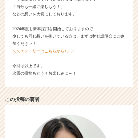
ア
「自分も一緒に楽しもう！」
キ
などの想いを大切にしております。
ャ
リ
2024年度も新卒採用を開始しておりますので、
ア
（C
少しでも同じ想いを抱いている方は、まずは弊社説明会にご参
h
加ください！
e
＼＼エントリーはこちらから♪／／
e
r
今回は以上です。
C
次回の投稿もどうぞお楽しみに～！
a
r
e
e
この投稿の著者
r）