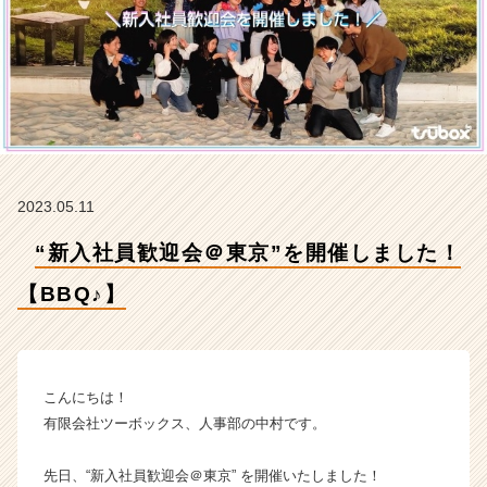
♪】
【有
限
会
社
ツ
ー
ボ
ッ
2023.05.11
ク
ス
“新入社員歓迎会＠東京”を開催しました！
の
タ
【BBQ♪】
イ
ム
ラ
イ
ン】
こんにちは！
|
有限会社ツーボックス、人事部の中村です。
ベ
ン
先日、“新入社員歓迎会＠東京” を開催いたしました！
チ