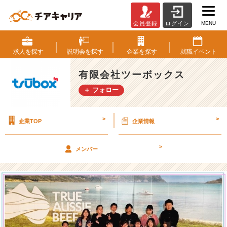
MENU
会員登録
ログイン
“新
入
社
求人を
探す
説明会を
探す
企業を
探す
就職
イベント
員
歓
有限会社ツーボックス
迎
＋ フォロー
会
＠
東
>
>
企業TOP
企業情報
京”を
開
催
>
メンバー
し
ま
し
た！
【B
B
Q