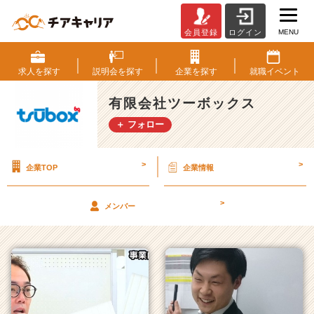
MENU
会員登録
ログイン
有
限
会
求人を
探す
説明会を
探す
企業を
探す
就職
イベント
社
ツ
有限会社ツーボックス
ー
＋ フォロー
ボ
ッ
ク
>
>
企業TOP
企業情報
ス
の
タ
>
メンバー
イ
ム
ラ
イ
ン
一
覧