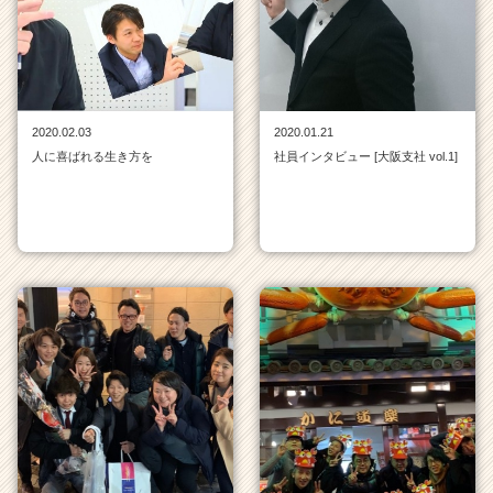
|
ベ
ン
チ
ャ
ー・
2020.02.03
2020.01.21
成
人に喜ばれる生き方を
社員インタビュー [大阪支社 vol.1]
長
企
業
か
ら
ス
カ
ウ
ト
が
届
く
就
活
サ