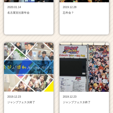
イ
2020.01.14
2019.12.28
ト
名古屋支社新年会
忘年会？
チ
ア
キ
ャ
リ
ア
（C
h
e
e
r
C
a
r
e
e
2019.12.23
2019.12.23
r）
ジャンプフェスタ終了
ジャンプフェスタ終了