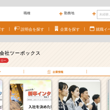
探す
説明会を
探す
企業を
探す
就職
イ
会社ツーボックス
ォロー
P
企業情報