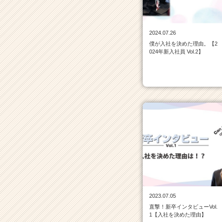
覧
|
ベ
2024.07.26
ン
僕が入社を決めた理由。【2
チ
024年新入社員 Vol.2】
ャ
ー・
成
長
企
業
か
ら
ス
カ
ウ
ト
が
届
2023.07.05
く
直撃！新卒インタビューVol.
就
1【入社を決めた理由】