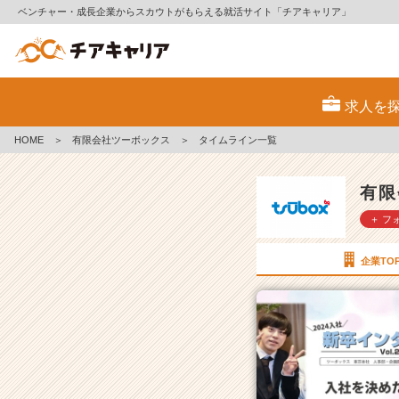
ベンチャー・成長企業からスカウトがもらえる就活サイト「チアキャリア」
有
限
求人を
会
社
HOME
＞
有限会社ツーボックス
＞
タイムライン一覧
ツ
ー
ボ
有限
ッ
＋ フ
ク
ス
の
企業TO
タ
イ
ム
ラ
イ
ン
一