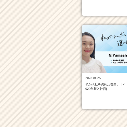
活
サ
イ
ト
チ
ア
キ
ャ
リ
ア
（C
h
e
e
2023.04.25
r
私が入社を決めた理由。［2
022年新入社員]
C
a
r
e
e
r）