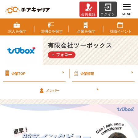
MENU
会員登録
ログイン
直
撃！
新
求人を
探す
説明会を
探す
企業を
探す
就職
イベント
卒
イ
有限会社ツーボックス
ン
＋ フォロー
タ
ビ
ュ
>
>
企業TOP
企業情報
ー
V
o
>
メンバー
l.
1
【入
社
を
決
め