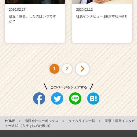
2020.02.17
2020.02.12
最近「爆笑」したのはいつです
社員インタビュー [東京本社 vol.1]
か？
1
2
このページをシェアする
HOME
＞
有限会社ツーボックス
＞
タイムライン一覧
＞
直撃！新卒インタビ
ューVol.1【入社を決めた理由】