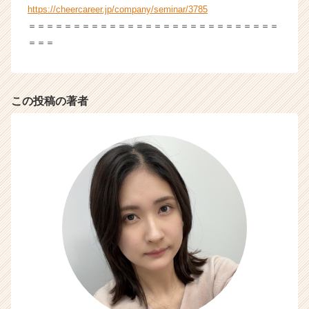
https://cheercareer.jp/company/seminar/3785
＝＝＝＝＝＝＝＝＝＝＝＝＝＝＝＝＝＝＝＝＝＝＝＝＝＝＝＝
＝＝＝
この投稿の著者