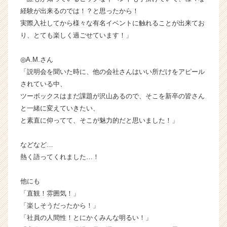
ト
経験が出来るのでは！？と思ったから！
チ
実際入社してから様々な有名イベントに触れることが出来てお
ア
り、とても楽しく過ごせています！」
キ
ャ
リ
◎A.M.さん
ア
「説明会を聞いた時に、他の会社さんはいい所だけをアピール
（C
されている中、
h
ツーボックスはまだ課題が沢山あるので、そこを新卒の皆さん
e
と一緒に変えていきたい、
e
と素直に仰ってて、そこが魅力的だと思いました！」
r
C
a
などなど…
r
熱く語ってくれました…！
e
e
他にも
r）
「直観！雰囲気！」
「楽しそうだったから！」
「社員の人間性！とにかくみんな明るい！」