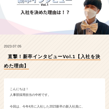
た
理
由】
【有
限
会
社
ツ
ー
2023.07.05
ボ
ッ
直撃！新卒インタビューVol.1【入社を決
ク
ス
めた理由】
の
タ
イ
ム
ラ
こんにちは！
イ
人事部採用担当の中村です。
ン】
|
今回は、今年4月に入社した2023新卒の新入社員に、
ベ