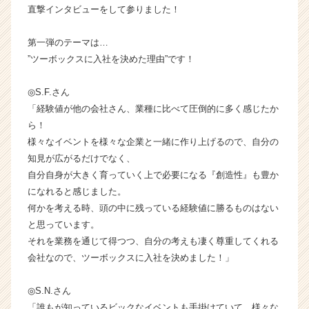
直撃インタビューをして参りました！
ン
チ
ャ
第一弾のテーマは…
ー・
”ツーボックスに入社を決めた理由”です！
成
長
◎S.F.さん
企
「経験値が他の会社さん、業種に比べて圧倒的に多く感じたか
業
ら！
か
様々なイベントを様々な企業と一緒に作り上げるので、自分の
ら
ス
知見が広がるだけでなく、
カ
自分自身が大きく育っていく上で必要になる『創造性』も豊か
ウ
になれると感じました。
ト
何かを考える時、頭の中に残っている経験値に勝るものはない
が
と思っています。
届
それを業務を通じて得つつ、自分の考えも凄く尊重してくれる
く
会社なので、ツーボックスに入社を決めました！」
就
活
サ
◎S.N.さん
イ
「誰もが知っているビックなイベントも手掛けていて、様々な