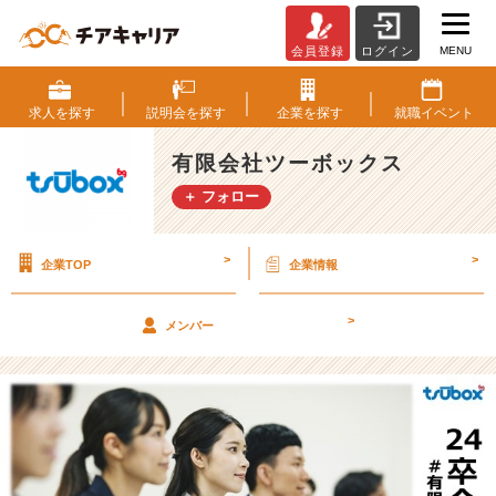
MENU
会員登録
ログイン
【会
社
説
求人を
探す
説明会を
探す
企業を
探す
就職
イベント
明
会】
有限会社ツーボックス
8
＋ フォロー
月
枠
を
>
>
企業TOP
企業情報
追
加
し
>
メンバー
ま
し
た！
【有
限
会
社