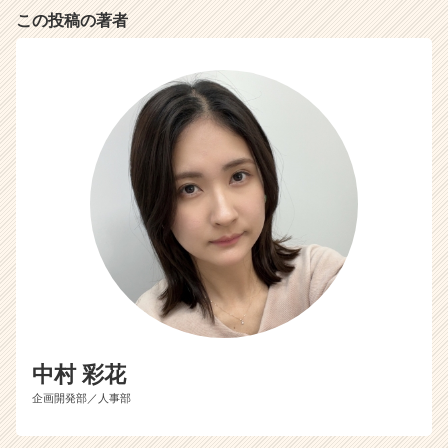
（C
この投稿の著者
h
e
e
r
C
a
r
e
e
r）
中村 彩花
企画開発部／人事部