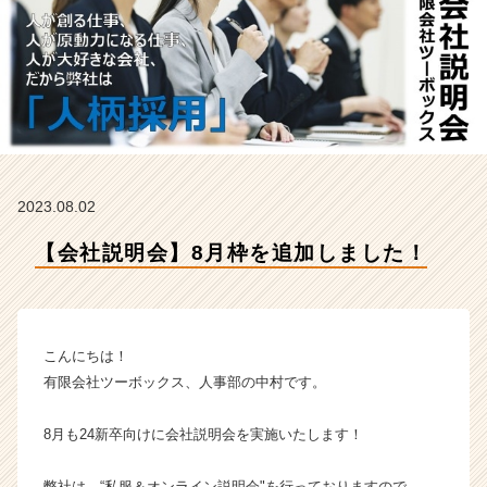
ツ
ー
ボ
ッ
ク
ス
の
タ
イ
2023.08.02
ム
ラ
【会社説明会】8月枠を追加しました！
イ
ン】
|
ベ
ン
こんにちは！
チ
有限会社ツーボックス、人事部の中村です。
ャ
ー・
8月も24新卒向けに会社説明会を実施いたします！
成
長
企
弊社は、“私服＆オンライン説明会"を行っておりますので、