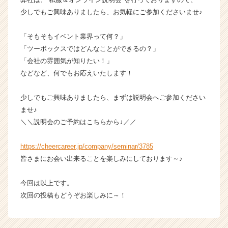
業
少しでもご興味ありましたら、お気軽にご参加くださいませ♪
か
ら
「そもそもイベント業界って何？」
ス
「ツーボックスではどんなことができるの？」
カ
「会社の雰囲気が知りたい！」
ウ
などなど、何でもお応えいたします！
ト
が
届
少しでもご興味ありましたら、まずは説明会へご参加ください
く
ませ♪
就
＼＼説明会のご予約はこちらから↓／／
活
サ
https://cheercareer.jp/company/seminar/3785
イ
皆さまにお会い出来ることを楽しみにしております～♪
ト
チ
ア
今回は以上です。
キ
次回の投稿もどうぞお楽しみに～！
ャ
リ
ア