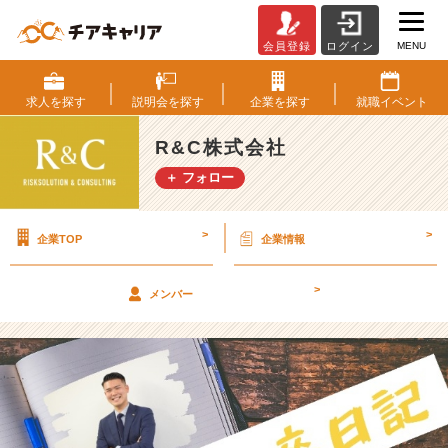
MENU
会員登録
ログイン
【新
卒
日
求人を
探す
説明会を
探す
企業を
探す
就職
イベント
記】
新
R&C株式会社
卒
＋ フォロー
の
業
務
>
>
企業TOP
企業情報
ち
ろ
～
>
メンバー
っ
と
紹
介！！！
【R
&
C