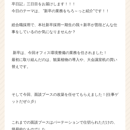
卒日記」三日目をお届けします！！！
ら
今日のテーマは、 ”新卒の業務をちろ～っと紹介”です！！
ス
カ
ウ
総合職採用で、本社新卒採用一期生の我々新卒が普段どんな仕
ト
事をしているのか気になりませんか？
が
届
く
新卒は、今回オフィス環境整備の業務を任されました！
就
最初に取り組んだのは、観葉植物の導入や、大会議室机の買い
活
サ
替えです。
イ
ト
チ
ア
そして今回、面談ブースの改築を任せてもらえました！(仕事ゲ
キ
ットだぜ☆彡）
ャ
リ
ア
（C
これまでの面談ブースはパーテーションで仕切られただけの、
h
簡易的なものでした。