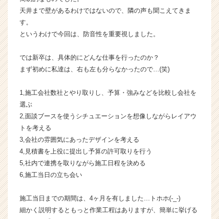
e
天井まで壁があるわけではないので、隣の声も聞こえてきま
e
す。
r
というわけで今回は、防音性を重要視しました。
C
a
r
では新卒は、具体的にどんな仕事を行ったのか？
e
まず初めに私達は、右も左も分らなかったので…(笑)
e
r）
1,施工会社数社とやり取りし、予算・強みなどを比較し会社を
選ぶ
2,面談ブースを使うシチュエーションを想像しながらレイアウ
トを考える
3,会社の雰囲気にあったデザインを考える
4,見積書を上役に提出し予算の許可取りを行う
5,社内で連携を取りながら施工日程を決める
6,施工当日の立ち会い
施工当日までの期間は、4ヶ月を有しました…トホホ(-_-)
細かく説明するともっと作業工程はありますが、簡単に挙げる