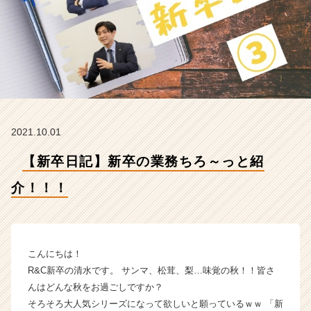
株
式
会
社
の
タ
イ
ム
ラ
2021.10.01
イ
ン】
【新卒日記】新卒の業務ちろ～っと紹
|
ベ
介！！！
ン
チ
ャ
ー・
成
こんにちは！
長
R&C新卒の清水です。 サンマ、松茸、梨…味覚の秋！！皆さ
企
んはどんな秋をお過ごしですか？
業
そろそろ大人気シリーズになって欲しいと願っているｗｗ 「新
か