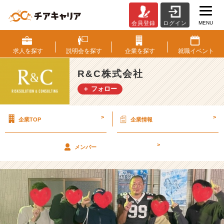
MENU
会員登録
ログイン
ア
メ
フ
求人を
探す
説明会を
探す
企業を
探す
就職
イベント
ト
観
R&C株式会社
戦
＋ フォロー
【R
&
C
>
>
企業TOP
企業情報
株
式
会
>
メンバー
社
の
タ
イ
ム
ラ
イ