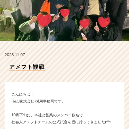
ン】
|
ベ
ン
チ
ャ
ー・
成
長
2023.11.07
企
業
アメフト観戦
か
ら
ス
カ
ウ
こんにちは！
ト
R&C株式会社 採用事務局です。
が
届
10月下旬に、本社と営業のメンバー数名で
く
社会人アメフトチームの公式試合を観に行ってきました(^^♪
就
活