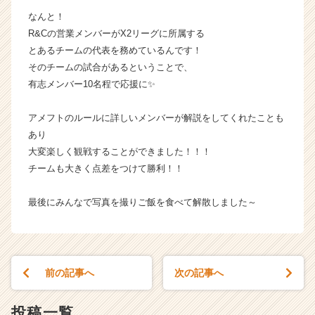
サ
なんと！
イ
R&Cの営業メンバーがX2リーグに所属する
ト
とあるチームの代表を務めているんです！
チ
そのチームの試合があるということで、
ア
有志メンバー10名程で応援に✨
キ
ャ
リ
アメフトのルールに詳しいメンバーが解説をしてくれたことも
ア
あり
（C
大変楽しく観戦することができました！！！
h
チームも大きく点差をつけて勝利！！
e
e
最後にみんなで写真を撮りご飯を食べて解散しました～
r
C
a
r
e
前の記事へ
次の記事へ
e
r）
投稿一覧