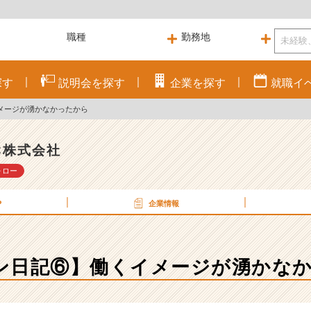
探す
説明会を
探す
企業を
探す
就職
イ
メージが湧かなかったから
C株式会社
ォロー
P
企業情報
ン日記⑥】働くイメージが湧かな