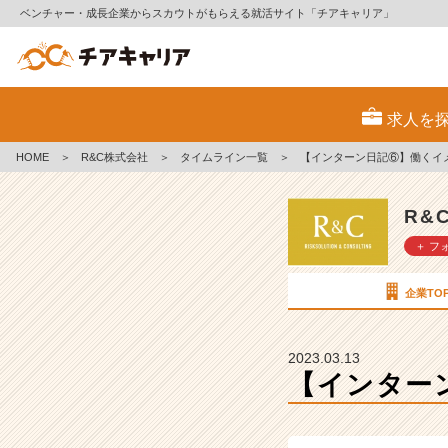
ベンチャー・成長企業からスカウトがもらえる就活サイト「チアキャリア」
【イ
ン
求人を
タ
ー
HOME
＞
R&C株式会社
＞
タイムライン一覧
＞
【インターン日記⑥】働くイ
ン
日
記
R&
⑥】
＋ フ
働
く
イ
企業TO
メ
ー
ジ
2023.03.13
が
【インター
湧
か
な