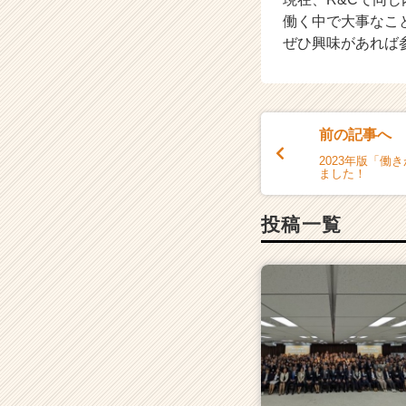
チ
働く中で大事なこ
ア
ぜひ興味があれば参
キ
ャ
リ
ア
（C
前の記事へ
h
2023年版「働
e
ました！
e
r
投稿一覧
C
a
r
e
e
r）