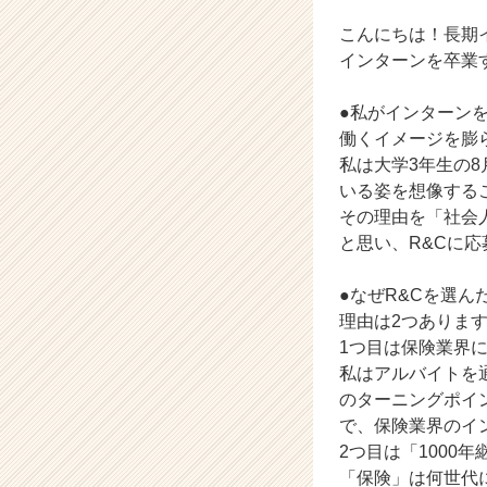
か
こんにちは！長期
っ
た
インターンを卒業
か
ら
●私がインターン
【R
働くイメージを膨
&
私は大学3年生の
C
いる姿を想像する
株
その理由を「社会
式
会
と思い、R&Cに
社
の
●なぜR&Cを選ん
タ
理由は2つありま
イ
1つ目は保険業界
ム
私はアルバイトを
ラ
のターニングポイ
イ
ン】
で、保険業界のイ
|
2つ目は「1000
ベ
「保険」は何世代