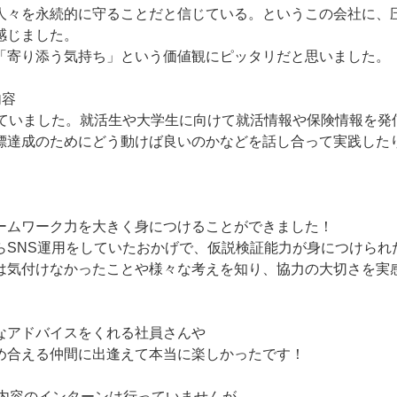
人々を永続的に守ることだと信じている。というこの会社に、
感じました。
「寄り添う気持ち」という価値観にピッタリだと思いました。
内容
していました。就活生や大学生に向けて就活情報や保険情報を発
標達成のためにどう動けば良いのかなどを話し合って実践した
ームワーク力を大きく身につけることができました！
らSNS運用をしていたおかげで、仮説検証能力が身につけられ
は気付けなかったことや様々な考えを知り、協力の大切さを実
なアドバイスをくれる社員さんや
め合える仲間に出逢えて本当に楽しかったです！
じ内容のインターンは行っていませんが、