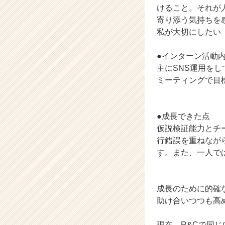
ン
けること。それが
チ
寄り添う気持ちを
ャ
私が大切にしたい
ー・
成
長
●インターン活動
企
主にSNS運用を
業
ミーティングで目
か
ら
ス
●成長できた点
カ
仮説検証能力とチ
ウ
ト
行錯誤を重ねなが
が
す。また、一人で
届
く
就
成長のために的確
活
助け合いつつも高
サ
イ
ト
現在、R&Cで同