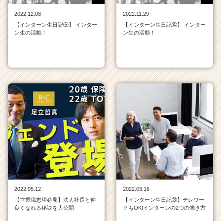
ア
2022.12.08
2022.11.29
キ
【インターン生日記⑤】 インター
【インターン生日記④】 インター
ャ
ン生の活動！
ン生の活動！
リ
ア
（C
h
e
e
r
C
a
r
e
e
r）
2022.05.12
2022.03.16
【営業職志望必見】法人社長と仲
【インターン生日記③】テレワー
良くなれる秘訣を大公開
クもOK!インターンの2つの働き方