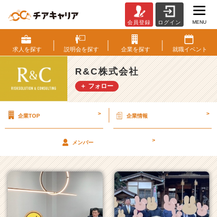
MENU
会員登録
ログイン
R
&
C
求人を
探す
説明会を
探す
企業を
探す
就職
イベント
株
式
R&C株式会社
会
＋ フォロー
社
の
タ
>
>
企業TOP
企業情報
イ
ム
ラ
>
メンバー
イ
ン
一
覧
|
ベ
ン