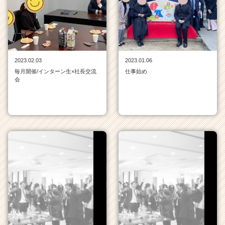
チ
ャ
ー・
成
長
企
2023.02.03
2023.01.06
業
毎月開催/インターン生×社長交流
仕事始め
か
会
ら
ス
カ
ウ
ト
が
届
く
就
活
サ
イ
ト
チ