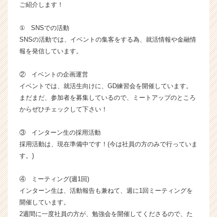
ご紹介します！
業
か
① SNSでの活動
ら
SNSの活動では、イベントの集客をする為、就活情報や金融情
ス
カ
報を発信しています。
ウ
ト
② イベントの企画運営
が
イベントでは、就活生向けに、GD練習会を開催しています。
届
まだまだ、参加者を募集しているので、ミートアップのところ
く
からぜひチェックして下さい！
就
活
サ
③ インターン生の採用活動
イ
採用活動は、現在準備中です！(今は社員の方のみで行っていま
ト
す。)
チ
ア
④ ミーティング(週1回)
キ
インターン生は、活動報告も兼ねて、週に1回ミーティングを
ャ
開催しています。
リ
ア
2週間に一度社員の方が、勉強会を開催してくださるので、た