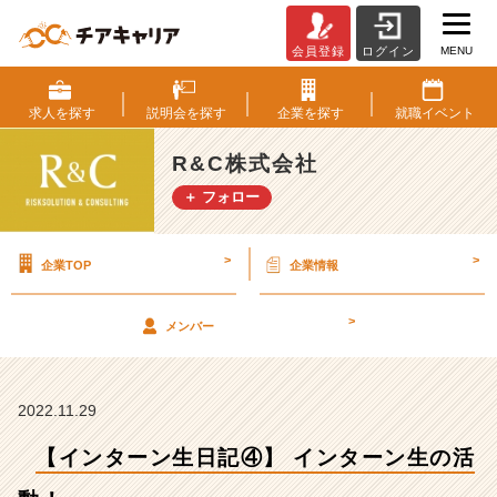
MENU
会員登録
ログイン
【イ
ン
タ
求人を
探す
説明会を
探す
企業を
探す
就職
イベント
ー
ン
R&C株式会社
生
＋ フォロー
日
記
④】
>
>
企業TOP
企業情報
イ
ン
タ
>
メンバー
ー
ン
生
の
2022.11.29
活
【インターン生日記④】 インターン生の活
動！
【R