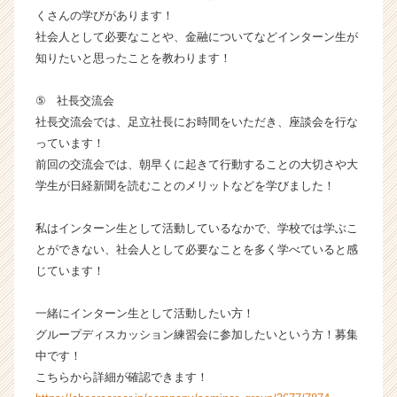
（C
くさんの学びがあります！
h
社会人として必要なことや、金融についてなどインターン生が
e
知りたいと思ったことを教わります！
e
r
⑤ 社長交流会
C
社長交流会では、足立社長にお時間をいただき、座談会を行な
a
r
っています！
e
前回の交流会では、朝早くに起きて行動することの大切さや大
e
学生が日経新聞を読むことのメリットなどを学びました！
r）
私はインターン生として活動しているなかで、学校では学ぶこ
とができない、社会人として必要なことを多く学べていると感
じています！
一緒にインターン生として活動したい方！
グループディスカッション練習会に参加したいという方！募集
中です！
こちらから詳細が確認できます！