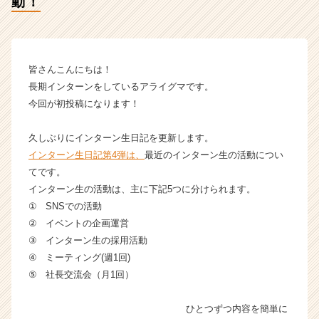
動！
&
C
株
式
会
皆さんこんにちは！
社
長期インターンをしているアライグマです。
の
今回が初投稿になります！
タ
イ
久しぶりにインターン生日記を更新します。
ム
ラ
インターン生日記第4弾は、
最近のインターン生の活動につい
イ
てです。
ン】
インターン生の活動は、主に下記5つに分けられます。
|
① SNSでの活動
ベ
② イベントの企画運営
ン
③ インターン生の採用活動
チ
④ ミーティング(週1回)
ャ
ー・
⑤ 社長交流会（月1回）
成
長
ひとつずつ内容を簡単に
企