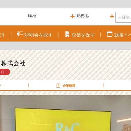
探す
説明会を
探す
企業を
探す
就職
イ
C株式会社
ォロー
P
企業情報