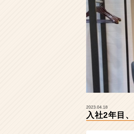
タ
イ
ム
ラ
イ
ン】
|
ベ
ン
チ
ャ
ー・
成
長
企
業
か
2023.04.18
ら
入社2年目、
ス
カ
ウ