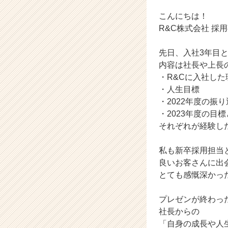
ト
が
こんにちは！
届
R&C株式会社 採
く
就
先日、入社3年目
活
内容は社長や上長
サ
・R&Cに入社した
イ
ト
・人生目標
チ
・2022年度の振
ア
・2023年度の目
キ
それぞれが経験し
ャ
リ
私も新卒採用担当
ア
良いお客さんに出
（C
h
とても感慨深かったです
e
e
プレゼンが終わっ
r
社長からの
C
「自身の成長や人
a