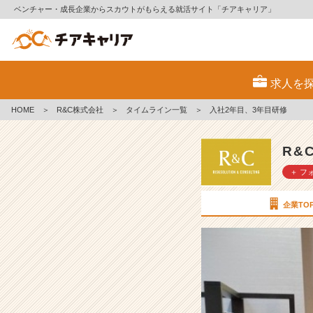
ベンチャー・成長企業からスカウトがもらえる就活サイト「チアキャリア」
入
社
求人を
2
年
HOME
＞
R&C株式会社
＞
タイムライン一覧
＞
入社2年目、3年目研修
目、
3
年
R&
目
＋ フ
研
修
【R
企業TO
&
C
株
式
会
社
の