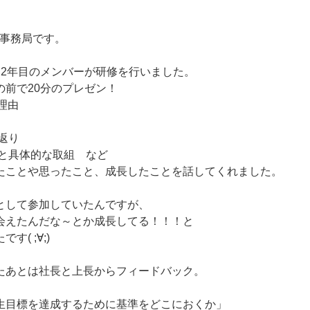
用事務局です。
と2年目のメンバーが研修を行いました。
の前で20分のプレゼン！
理由
り返り
標と具体的な取組 など
たことや思ったこと、成長したことを話してくれました。
として参加していたんですが、
会えたんだな～とか成長してる！！！と
( ;∀;)
たあとは社長と上長からフィードバック。
生目標を達成するために基準をどこにおくか」