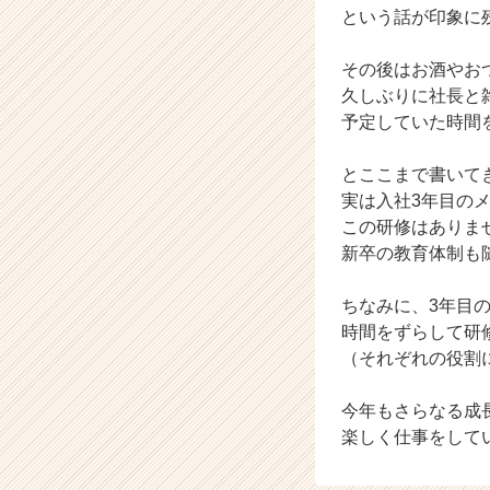
という話が印象に
r
e
e
その後はお酒やお
r）
久しぶりに社長と
予定していた時間
とここまで書いて
実は入社3年目の
この研修はありま
新卒の教育体制も
ちなみに、3年目
時間をずらして研
（それぞれの役割
今年もさらなる成
楽しく仕事をしてい