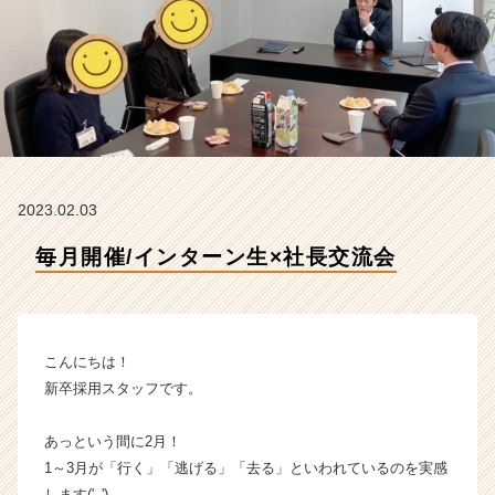
株
式
会
社
の
タ
イ
ム
ラ
2023.02.03
イ
ン】
毎月開催/インターン生×社長交流会
|
ベ
ン
チ
ャ
こんにちは！
ー・
新卒採用スタッフです。
成
長
あっという間に2月！
企
1～3月が「行く」「逃げる」「去る」といわれているのを実感
業
か
します('_')