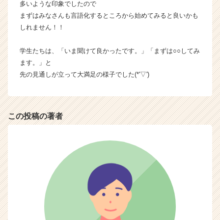
多いような印象でしたので
e
まずはみなさんも言語化するところから始めてみると良いかも
e
r
しれません！！
C
a
学生たちは、「いま聞けて良かったです。」「まずは○○してみ
r
ます。」と
e
先の見通しが立って大満足の様子でした(*'▽')
e
r）
この投稿の著者