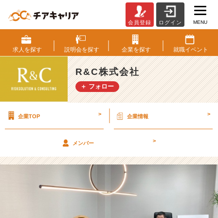
MENU
会員登録
ログイン
毎
月
開
求人を
探す
説明会を
探す
企業を
探す
就職
イベント
催/
イ
R&C株式会社
ン
＋ フォロー
タ
ー
ン
>
>
企業TOP
企業情報
生
×
社
>
メンバー
長
交
流
会
【R
&
C