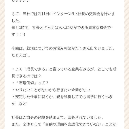
ら
ス
さて、当社では2月1日にインターン生×社長の交流会を行いま
カ
した。
ウ
毎月1時間、社長とざっくばらんに話ができる貴重な機会で
ト
す！！！
が
届
く
今回は、就活についてのお悩み相談がたくさん出ていました。
就
たとえば…
活
サ
・よく「成長できる」と言っている企業をみるが、どこでも成
イ
長できるのでは？
ト
・「市場価値」って？
チ
・やりたいことがないから行きたい企業がない
ア
キ
・安定した仕事に就くか、親を説得してでも留学に行くべき
ャ
か など
リ
ア
社長はご自身の経験を踏まえて、回答されていました。
（C
また、全体として「目的や理由を言語化できていない」ことが
h