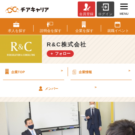
MENU
会員登録
ログイン
〈期
間
限
求人を
探す
説明会を
探す
企業を
探す
就職
イベント
定！？〉
世
R&C株式会社
界
＋ フォロー
ト
ッ
プ
>
>
企業TOP
企業情報
セ
ー
ル
>
メンバー
ス
に
学
ぶ
営
業
イ