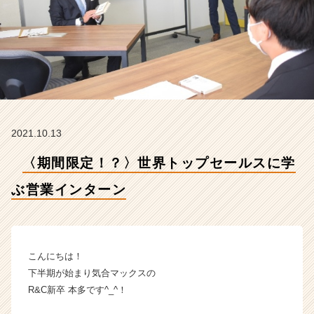
ン
タ
ー
ン
【R
&
C
株
式
2021.10.13
会
社
〈期間限定！？〉世界トップセールスに学
の
タ
ぶ営業インターン
イ
ム
ラ
イ
ン】
こんにちは！
|
下半期が始まり気合マックスの
ベ
R&C新卒 本多です^_^！
ン
チ