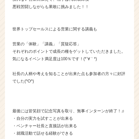
ア
悪戦苦闘しながらも果敢に挑みました！！
キ
ャ
リ
世界トップセールスによる営業に関する講義も
ア
（C
h
営業の「体験」「講義」「質疑応答」
e
それぞれのポイントで成長の種をゲットしていただきました。
e
気になるイベント満足度は100％です！(*´∀｀*)
r
C
社長の人柄や考えを知ることが出来た点も参加者の方々に好評
a
でした(^O^)
r
e
e
r）
最後には皆笑顔で記念写真を取り、無事インターンが終了！♫
・自分の実力を試すことが出来る
・ベンチャー社長と直接話が出来る
・就職活動で話せる経験ができる