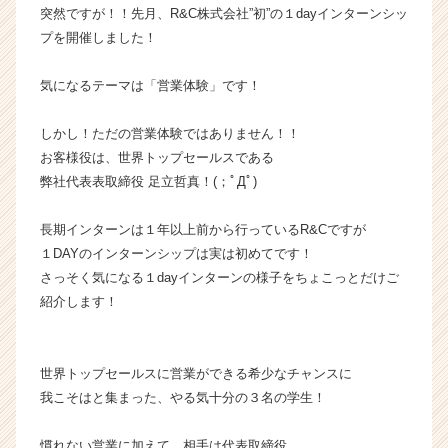
突然ですが！！先月、R&C株式会社”初”の１dayインターンシッ
ャ
プを開催しました！
ー・
成
長
気になるテーマは「営業体験」です！
企
業
しかし！ただの営業体験ではありません！！
か
お客様役は、世界トップセールスである
ら
弊社代表表取締役 足立哲真！(；ﾟДﾟ)
ス
カ
ウ
長期インターンは１年以上前から行っているR&Cですが
ト
１DAYのインターンシップは実は初めてです！
が
さっそく気になる１dayインターンの様子をちょこっとだけご
届
紹介します！
く
就
活
世界トップセールスに営業ができる希少なチャンスに
サ
イ
我こそはと集まった、やる気十分の３名の学生！
ト
チ
慣れない営業に加えて、相手は代表取締役