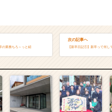
次の記事へ
卒の業務ちろ～っと紹
【新卒日記①】新卒って何し