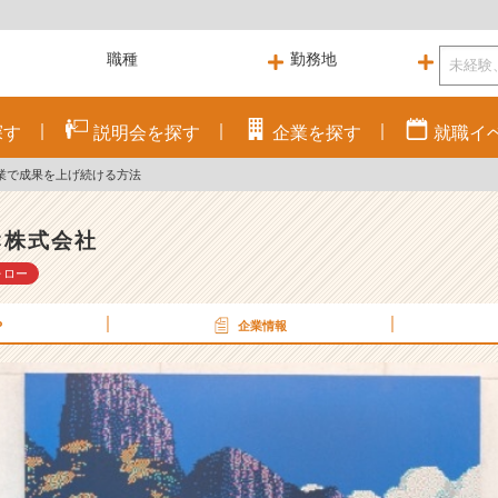
探す
説明会を
探す
企業を
探す
就職
イ
業で成果を上げ続ける方法
C株式会社
ォロー
P
企業情報