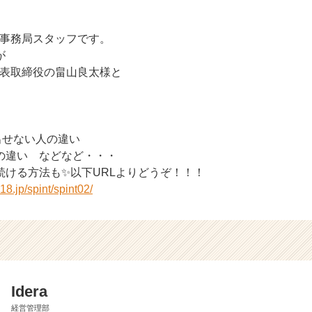
用事務局スタッフです。
が
表取締役の畠山良太様と
出せない人の違い
の違い などなど・・・
続ける方法も✨以下URLよりどうぞ！！！
18.jp/spint/spint02/
Idera
経営管理部