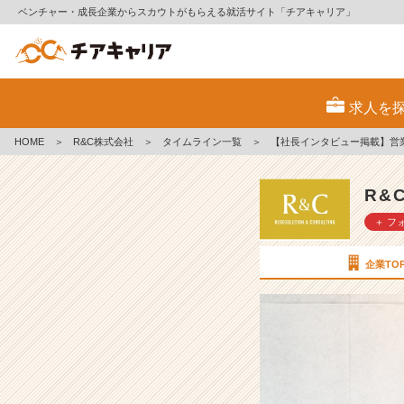
ベンチャー・成長企業からスカウトがもらえる就活サイト「チアキャリア」
【社
長
求人を
イ
ン
HOME
＞
R&C株式会社
＞
タイムライン一覧
＞
【社長インタビュー掲載】営
タ
ビ
ュ
R&
ー
＋ フ
掲
載】
営
企業TO
業
で
成
果
を
上
げ