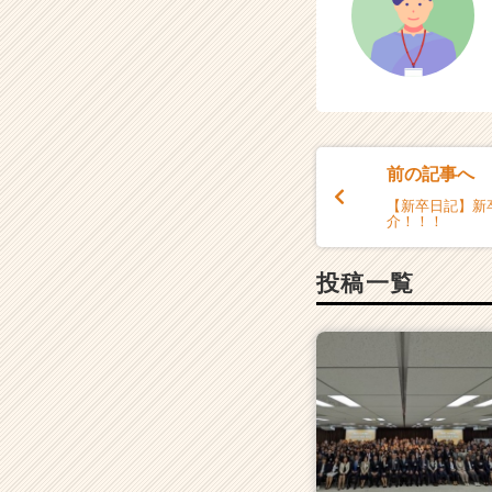
チ
ア
キ
ャ
リ
ア
（C
前の記事へ
h
e
【新卒日記】新
介！！！
e
r
C
投稿一覧
a
r
e
e
r）