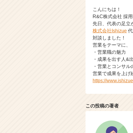
ン
チ
こんにちは！
ャ
R&C株式会社 採
ー・
先日、代表の足立
成
株式会社Ishizue
代
長
対談しました！
企
営業をテーマに、
業
か
・営業職の魅力
ら
・成果を出す人&
ス
・営業とコンサル
カ
営業で成果を上げ
ウ
https://www.ishizue
ト
が
届
く
この投稿の著者
就
活
サ
イ
ト