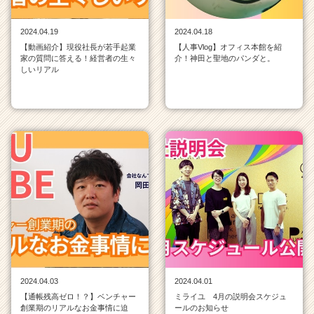
2024.04.19
2024.04.18
【動画紹介】現役社長が若手起業
【人事Vlog】オフィス本館を紹
家の質問に答える！経営者の生々
介！神田と聖地のパンダと。
しいリアル
2024.04.03
2024.04.01
【通帳残高ゼロ！？】ベンチャー
ミライユ 4月の説明会スケジュ
創業期のリアルなお金事情に迫
ールのお知らせ