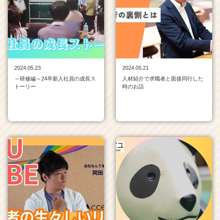
チ
ア
キ
ャ
リ
ア
2024.05.23
2024.05.21
（C
～研修編～24卒新入社員の成長ス
人材紹介で求職者と面接同行した
h
トーリー
時のお話
e
e
r
C
a
r
e
e
r）