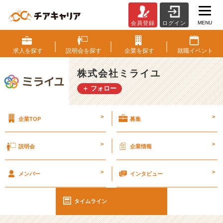
MENU
会員登録
ログイン
株
式
会
求人を
探す
説明会を
探す
企業を
探す
就職
イベント
社
ミ
株式会社ミライユ
ラ
＋ フォロー
イ
ユ
の
>
>
企業TOP
募集
タ
イ
ム
>
>
説明会
企業情報
ラ
イ
>
>
ン
メンバー
インタビュー
一
覧
タイムライン
|
ベ