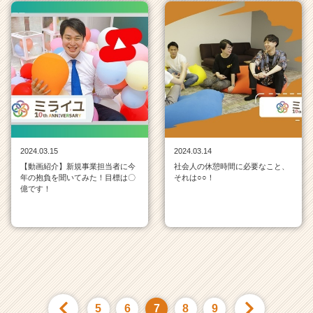
2024.03.15
2024.03.14
【動画紹介】新規事業担当者に今
社会人の休憩時間に必要なこと、
年の抱負を聞いてみた！目標は〇
それは○○！
億です！
5
6
7
8
9