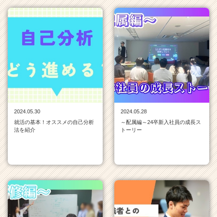
ン
チ
ャ
ー・
成
長
企
業
か
ら
ス
2024.05.30
2024.05.28
カ
就活の基本！オススメの自己分析
～配属編～24卒新入社員の成長ス
ウ
法を紹介
トーリー
ト
が
届
く
就
活
サ
イ
ト