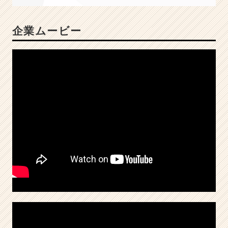
倒
的
企業ムービー
差
を
つ
け
た
い
学
生
を
大
募
集
★
|
ベ
ン
チ
ャ
ー・