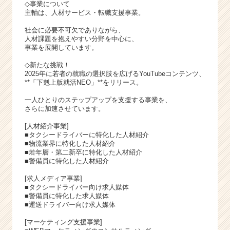
◇事業について
主軸は、人材サービス・転職支援事業。
社会に必要不可欠でありながら、
人材課題を抱えやすい分野を中心に、
事業を展開しています。
◇新たな挑戦！
2025年に若者の就職の選択肢を広げるYouTubeコンテンツ、
**「下剋上版就活NEO」**をリリース。
一人ひとりのステップアップを支援する事業を、
さらに加速させています。
[人材紹介事業]
■タクシードライバーに特化した人材紹介
■物流業界に特化した人材紹介
■若年層・第二新卒に特化した人材紹介
■警備員に特化した人材紹介
[求人メディア事業]
■タクシードライバー向け求人媒体
■警備員に特化した求人媒体
■運送ドライバー向け求人媒体
[マーケティング支援事業]