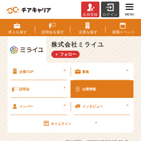
MENU
会員登録
ログイン
株
式
会
求人を
探す
説明会を
探す
企業を
探す
就職
イベント
社
ミ
株式会社ミライユ
ラ
＋ フォロー
イ
ユ
の
>
>
企業TOP
募集
会
社
>
説明会
企業情報
情
報
-
>
>
メンバー
インタビュー
３
年
で
>
タイムライン
想
像