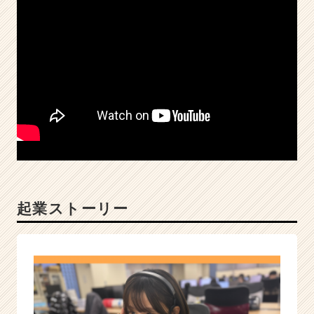
成
長
企
業
か
ら
ス
カ
ウ
ト
が
届
く
就
起業ストーリー
活
サ
イ
ト
チ
ア
キ