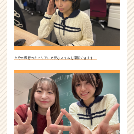
ャ
リ
ア
（C
h
e
e
r
C
a
自分の理想のキャリアに必要なスキルを開拓できます！
r
e
e
r）