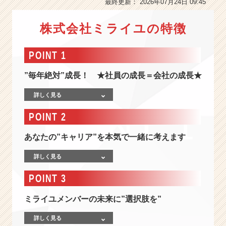
最終更新： 2026年07月24日 09:45
以
上
の
株式会社ミライユの特徴
自
分
POINT 1
へ！
高
”毎年絶対”成長！ ★社員の成長＝会社の成長★
難
易
詳しく見る
度
の
POINT 2
領
域
あなたの”キャリア”を本気で一緒に考えます
に
挑
詳しく見る
む
★
POINT 3
同
世
ミライユメンバーの未来に”選択肢を”
代
に
詳しく見る
圧