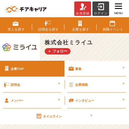
MENU
会員登録
ログイン
株
式
会
求人を
探す
説明会を
探す
企業を
探す
就職
イベント
社
ミ
株式会社ミライユ
ラ
＋ フォロー
イ
ユ
の
>
企業TOP
募集
採
用/
求
>
>
説明会
企業情報
人
-
>
>
３
メンバー
インタビュー
年
で
>
タイムライン
想
像