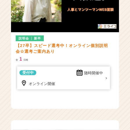
説明会
新卒
【27卒】スピード選考中！オンライン個別説明
会☆選考ご案内あり
1
全
日程
受付中
随時開催中
オンライン開催