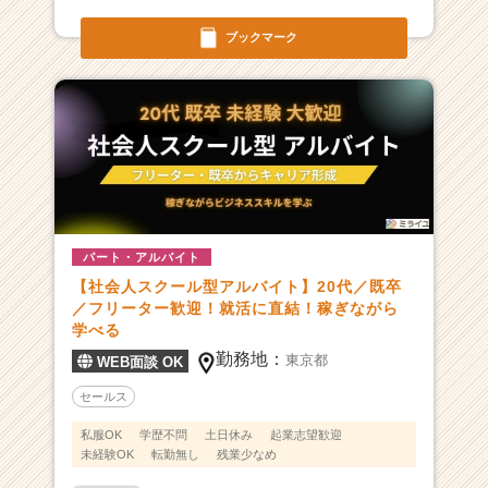
成
長
ブックマーク
企
業
か
ら
ス
カ
ウ
ト
が
パート・アルバイト
届
【社会人スクール型アルバイト】20代／既卒
く
／フリーター歓迎！就活に直結！稼ぎながら
就
学べる
活
サ
勤務地：
東京都
WEB面談 OK
イ
セールス
ト
チ
私服OK
学歴不問
土日休み
起業志望歓迎
ア
未経験OK
転勤無し
残業少なめ
キ