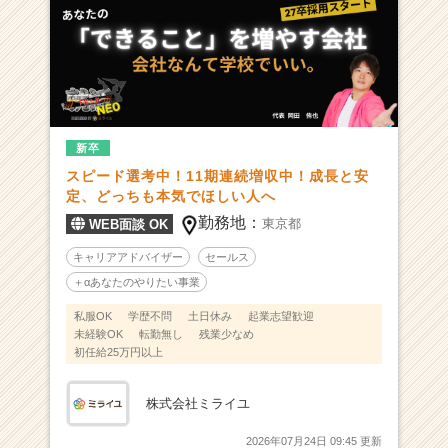
倒
的
差
を
つ
け
た
新卒
い
スピード選考中！11期連続増収中！成長と安
学
定、どっちも本気でほしい人へ
生
勤務地：
東京都
WEB面談 OK
を
大
キャリアアドバイザー
セールス
募
＋αあなたのやりたい事業
集
★
私服OK
学歴不問
土日休み
起業志望歓迎
|
未経験OK
転勤無し
残業少なめ
初任給25万円以上
ベ
ン
チ
株式会社ミライユ
ャ
ー・
2026年07月24日 09:45 更新