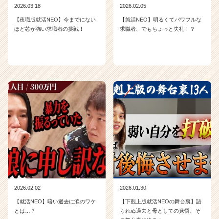
2026.03.18
2026.02.05
【夜職版就活NEO】今までにない
【就活NEO】明るくてパワフルな
ほど芯が強い求職者の挑戦！
求職者、でもちょっと失礼！？
2026.02.02
2026.01.30
【就活NEO】暗い過去に涙のワケ
【下剋上版就活NEOの舞台裏】語
とは…？
られぬ過去と母としての覚悟、そ