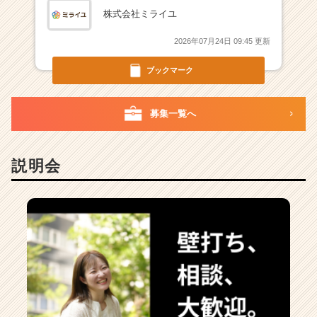
ャ
株式会社ミライユ
リ
ア
2026年07月24日 09:45 更新
（C
h
ブックマーク
e
e
r
募集一覧へ
C
a
r
説明会
e
e
r）