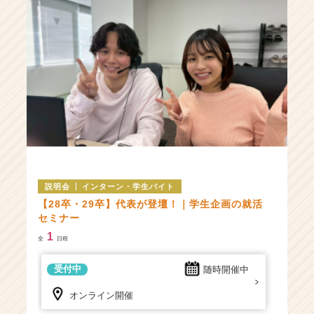
説明会
インターン・学生バイト
【28卒・29卒】代表が登壇！｜学生企画の就活
セミナー
1
全
日程
受付中
随時開催中
オンライン開催