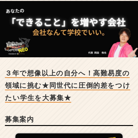
以
上
の
自
分
へ！
高
難
易
度
の
３年で想像以上の自分へ！高難易度の
領
域
領域に挑む★同世代に圧倒的差をつけ
に
挑
たい学生を大募集★
む
★
同
世
募集案内
代
に
圧