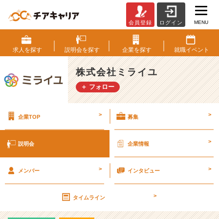
MENU
会員登録
ログイン
株
式
会
求人を
探す
説明会を
探す
企業を
探す
就職
イベント
社
ミ
株式会社ミライユ
ラ
＋ フォロー
イ
ユ
の
>
>
企業TOP
募集
説
明
会
>
説明会
企業情報
詳
細
>
>
|
メンバー
インタビュー
ベ
ン
>
タイムライン
チ
ャ