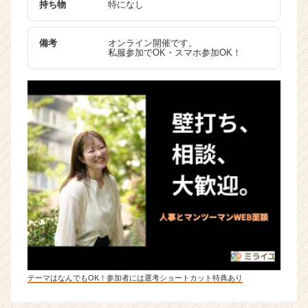
持ち物
特になし
ャ
リ
ア
備考
オンライン開催です。
私服参加でOK・スマホ参加OK！
（C
h
e
e
r
C
a
r
e
e
r）
テーマはなんでもOK！参加者には選考ショートカット特典あり