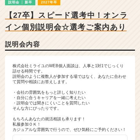
ー・
説明会
新卒
2027年卒
成
【27卒】スピード選考中！オンラ
長
企
イン個別説明会☆選考ご案内あり
業
か
ら
説明会内容
ス
カ
ウ
株式会社ミライユのWEB個人面談は、人事と1対1でじっくり
ト
話せる時間です。
が
説明会のように複数人が参加する場ではなく、あなたに合わせ
届
て質問や相談にお答えします。
く
・会社の雰囲気をもっと詳しく知りたい
就
・自分に合うキャリアを一緒に考えたい
活
・説明会では聞きにくいことを質問したい
サ
そんな方にぴったりです。
イ
もちろんあなたの就活相談も承ります！
ト
私服参加ＯＫ！
チ
カジュアルな雰囲気で行うので、ぜひ気軽にご予約ください！
ア
キ