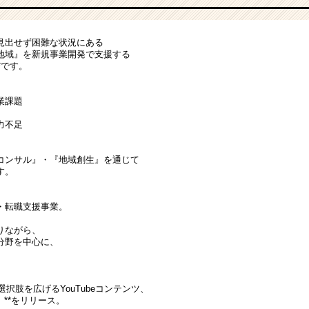
見出せず困難な状況にある
地域』を新規事業開発で支援する
*です。
業課題
働力不足
コンサル』・『地域創生』を通じて
す。
・転職支援事業。
りながら、
分野を中心に、
。
選択肢を広げるYouTubeコンテンツ、
」**をリリース。