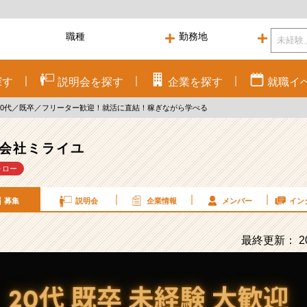
探す
説明会を
探す
企業を
探す
就職
イ
20代／既卒／フリーター歓迎！就活に直結！稼ぎながら学べる
会社ミライユ
ォロー
募集
説明会
企業情報
メンバー
イン
最終更新： 20