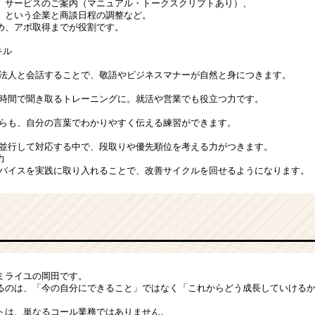
、サービスのご案内（マニュアル・トークスクリプトあり）、
」という企業と商談日程の調整など。
め、アポ取得までが役割です。
キル
法人と会話することで、敬語やビジネスマナーが自然と身につきます。
時間で聞き取るトレーニングに。就活や営業でも役立つ力です。
らも、自分の言葉でわかりやすく伝える練習ができます。
並行して対応する中で、段取りや優先順位を考える力がつきます。
力
バイスを実践に取り入れることで、改善サイクルを回せるようになります。
ミライユの岡田です。
るのは、「今の自分にできること」ではなく「これからどう成長していける
トは、単なるコール業務ではありません。