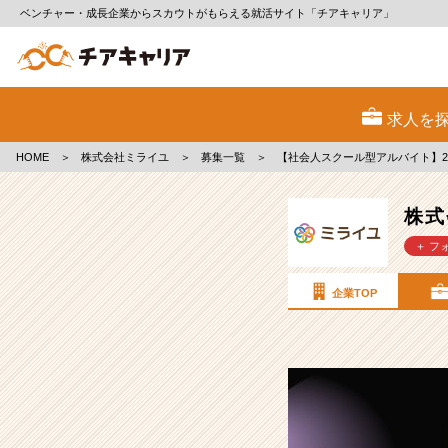
ベンチャー・成長企業からスカウトがもらえる就活サイト「チアキャリア」
株
式
求人を
会
社
HOME
＞
株式会社ミライユ
＞
募集一覧
＞
【社会人スクール型アルバイト】
ミ
ラ
イ
株式
ユ
＋ フ
の
採
用/
企業TOP
求
人
-
【社
会
人
ス