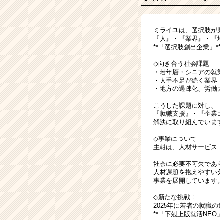
迎！
就
活
ミライユは、選択肢が
に
『人』・『業界』・『
直
**「選択肢創出企業」*
結！
稼
◇向き合う社会課題
・若年層・シニアの就
ぎ
・人手不足が続く業界
な
・地方の過疎化、労
が
ら
こうした課題に対し、
『就職支援』・『企業
学
解決に取り組んでいま
べ
る
◇事業について
|
主軸は、人材サービス
ベ
社会に必要不可欠であ
ン
人材課題を抱えやすい
チ
事業を展開しています
ャ
◇新たな挑戦！
ー・
2025年に若者の就職の
成
**「下剋上版就活NEO
長