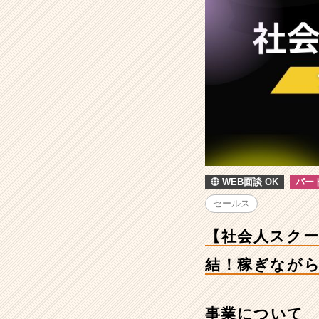
ク
ー
ル
型
ア
ル
バ
イ
ト】
20
代
／
WEB面談 OK
パー
既
卒
セールス
／
フ
【社会人スクー
リ
ー
結！稼ぎなが
タ
ー
歓
事業について