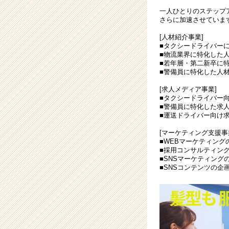
企
一人ひとりのステップ
業
さらに加速させていま
か
[人材紹介事業]
ら
■タクシードライバー
ス
■物流業界に特化した
カ
■若年層・第二新卒に
■警備員に特化した人
ウ
ト
[求人メディア事業]
が
■タクシードライバー
届
■警備員に特化した求
■運送ドライバー向け
く
就
[マーケティング支援事
活
■WEBマーケティング
サ
■採用コンサルティン
■SNSマーケティング
イ
■SNSコンテンツの企
ト
チ
ア
キ
ャ
リ