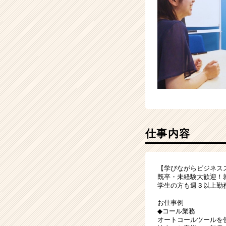
ア
（CheerCareer）
仕事内容
【学びながらビジネス
既卒・未経験大歓迎！
学生の方も週３以上勤
お仕事例
◆コール業務
オートコールツールを