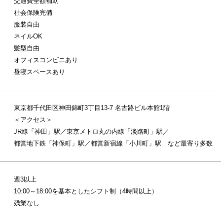
交通費全額補助
社会保険完備
服装自由
ネイルOK
髪型自由
オフィスコンビニあり
昼寝スペースあり
東京都千代田区神田錦町3丁目13-7 名古路ビル本館1階
＜アクセス＞
JR線「神田」駅／東京メトロ丸の内線「淡路町」駅／
都営地下鉄「神保町」駅／都営新宿線「小川町」駅 など最寄り多数
週3以上
10:00～18:00を基本としたシフト制（4時間以上）
残業なし