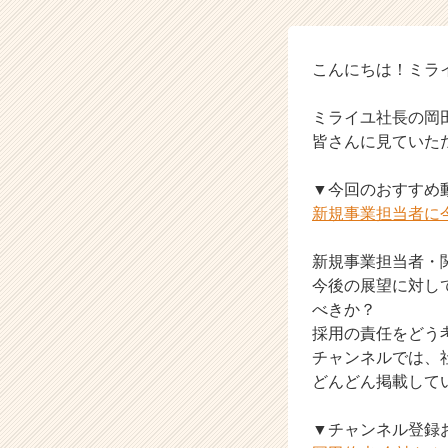
タ
イ
ム
ラ
こんにちは！ミラ
イ
ン】
ミライユ社長の岡田
|
皆さんに見ていた
ベ
ン
▼今回のおすすめ
チ
新規事業担当者に
ャ
ー・
成
新規事業担当者・関
長
今後の展望に対し
企
べきか？
業
採用の責任をどう
か
チャンネルでは、
ら
どんどん掲載して
ス
カ
ウ
▼チャンネル登録
ト