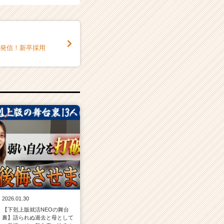
を発信！新卒採用
2026.01.30
【下剋上版就活NEOの舞台
裏】語られぬ過去と母として