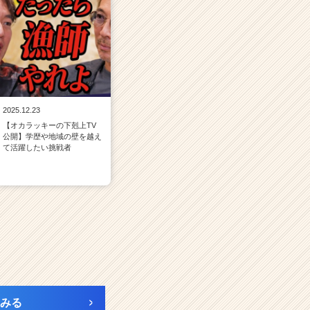
2025.12.23
【オカラッキーの下剋上TV
公開】学歴や地域の壁を越え
て活躍したい挑戦者
みる