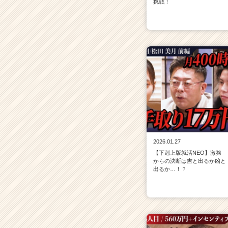
挑戦！
2026.01.27
【下剋上版就活NEO】激務
からの決断は吉と出るか凶と
出るか…！？