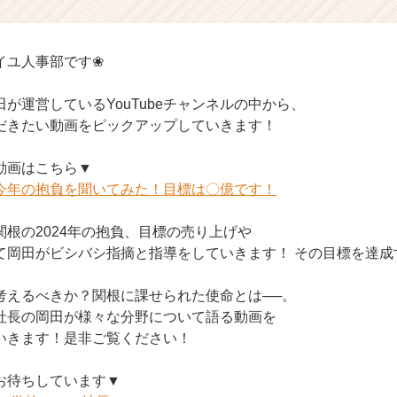
イユ人事部です❀
が運営しているYouTubeチャンネルの中から、
だきたい動画をピックアップしていきます！
動画はこちら▼
今年の抱負を聞いてみた！目標は〇億です！
根の2024年の抱負、目標の売り上げや
て岡田がビシバシ指摘と指導をしていきます！ その目標を達成
考えるべきか？関根に課せられた使命とは──。
社長の岡田が様々な分野について語る動画を
いきます！是非ご覧ください！
お待ちしています▼