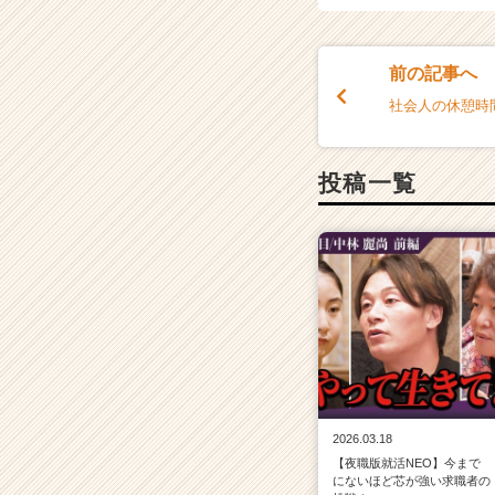
r
e
e
前の記事へ
r）
社会人の休憩時
投稿一覧
2026.03.18
【夜職版就活NEO】今まで
にないほど芯が強い求職者の