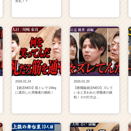
失礼！？
2026.01.24
2026.01.20
【就活NEO】筋トレで-20kg
【夜職版就活NEO】ズレて
に成功した求職者の挑戦！
いると言われた求職者の挑
戦！その行方は…