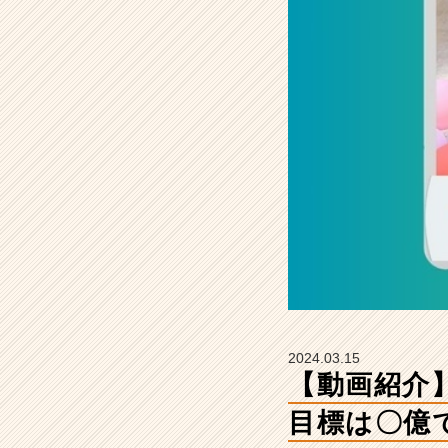
聞
い
て
み
た！
目
標
は
〇
億
で
す！
【株
式
会
社
ミ
2024.03.15
ラ
【動画紹介
イ
ユ
目標は〇億
の