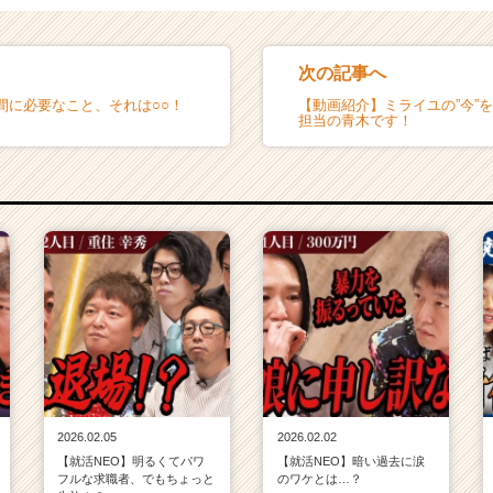
次の記事へ
間に必要なこと、それは○○！
【動画紹介】ミライユの”今”
担当の青木です！
2026.02.05
2026.02.02
【就活NEO】明るくてパワ
【就活NEO】暗い過去に涙
フルな求職者、でもちょっと
のワケとは…？