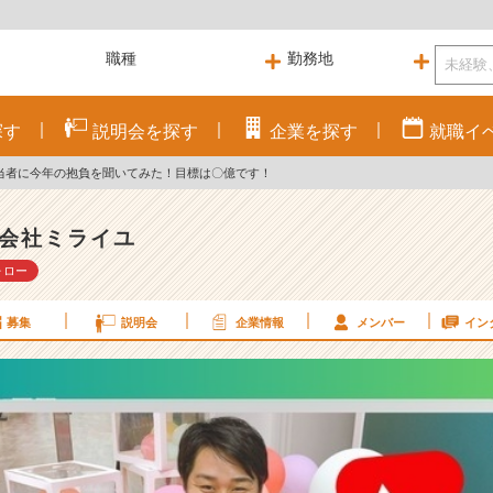
探す
説明会を
探す
企業を
探す
就職
イ
当者に今年の抱負を聞いてみた！目標は〇億です！
会社ミライユ
ォロー
募集
説明会
企業情報
メンバー
イン