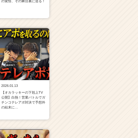
の覚悟、その舞台裏に迫る！
2026.01.13
【オカラッキーの下剋上TV
公開】白熱！営業バトルでガ
チンコテレアポ対決で予想外
の結末に…