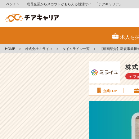
ベンチャー・成長企業からスカウトがもらえる就活サイト「チアキャリア」
【動
画
求人を
紹
介】
HOME
＞
株式会社ミライユ
＞
タイムライン一覧
＞
【動画紹介】新規事業担
新
規
事
株式
業
＋ フ
担
当
者
企業TOP
に
今
年
の
抱
負
を