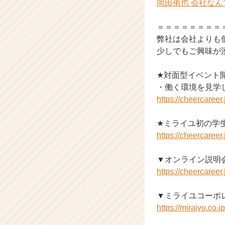
岡田侑也 会社な
が
届
＝＝＝＝＝＝＝＝
く
弊社は会社よりも
就
少しでもご興味が
活
サ
イ
★対面型イベント
ト
・働く環境を見学
チ
https://cheercaree
ア
キ
★ミライユ初の学
ャ
https://cheercaree
リ
ア
（C
▼オンライン説明
h
https://cheercaree
e
e
▼ミライユコーポ
r
https://miraiyu.co.jp
C
a