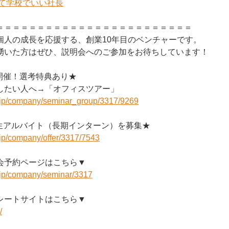
んて学校でいい社長
＝＝＝＝＝＝＝＝＝＝＝＝＝＝＝＝＝＝＝＝＝＝＝＝
個人の成長を応援する、創業10年目のベンチャーです。
湧いた方はぜひ、説明会へのご参加をお待ちしています！
開催！選考特典あり★
したい人へ→「オフィスツアー」
r.jp/company/seminar_group/3317/9269
生アルバイト（長期インターン）を募集★
r.jp/company/offer/3317/7543
会予約ページはこちら▼
r.jp/company/seminar/3317
レートサイトはこちら▼
/