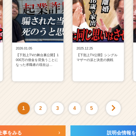
2026.01.05
2025.12.25
【下剋上TVの舞台裏公開】1
【下剋上TV公開】シングル
000万の借金を背負うことに
マザーの涙と決意の挑戦
なった求職者の現在は…
1
2
3
4
5
仕事をみる
説明会情報を