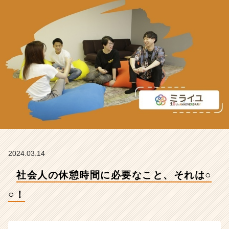
【株
式
会
社
ミ
ラ
イ
ユ
の
タ
イ
ム
ラ
イ
ン】
2024.03.14
|
社会人の休憩時間に必要なこと、それは○
ベ
ン
○！
チ
ャ
ー・
成