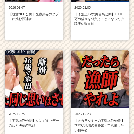
2026.01.07
2026.01.05
【就活NEO公開】医療業界のタブ
【下剋上TVの舞台裏公開】1000
ーに挑む候補者
万の借金を背負うことになった求
職者の現在は…
2025.12.25
2025.12.23
【下剋上TV公開】シングルマザー
【オカラッキーの下剋上TV公開】
の涙と決意の挑戦
学歴や地域の壁を越えて活躍した
い挑戦者