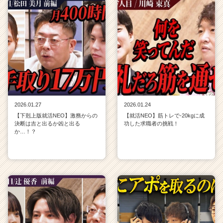
2026.01.27
2026.01.24
【下剋上版就活NEO】激務からの
【就活NEO】筋トレで-20kgに成
決断は吉と出るか凶と出る
功した求職者の挑戦！
か…！？