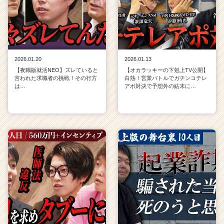
2026.01.20
2026.01.13
【夜職版就活NEO】ズレていると
【オカラッキーの下剋上TV公開】
言われた求職者の挑戦！その行方
白熱！営業バトルでガチンコテレ
は…
アポ対決で予想外の結末に…