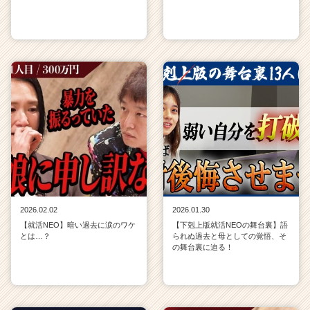
2026.02.02
2026.01.30
【就活NEO】暗い過去に涙のワケ
【下剋上版就活NEOの舞台裏】語
とは…？
られぬ過去と母としての覚悟、そ
の舞台裏に迫る！