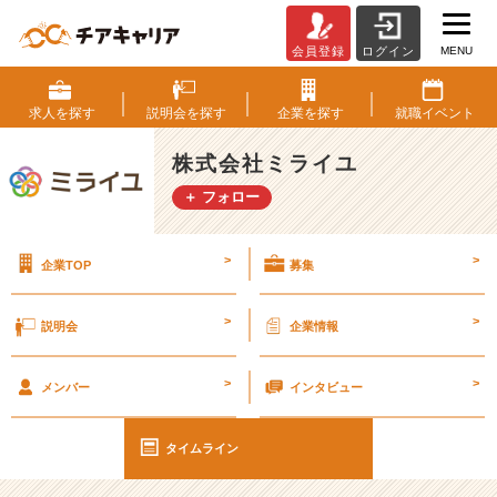
MENU
会員登録
ログイン
社
会
人
求人を
探す
説明会を
探す
企業を
探す
就職
イベント
の
休
株式会社ミライユ
憩
＋ フォロー
時
間
に
>
>
企業TOP
募集
必
要
な
>
>
説明会
企業情報
こ
と、
>
>
そ
メンバー
インタビュー
れ
は
タイムライン
○
○！