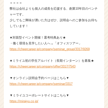
リ
＝＝＝＝
ア
弊社は会社よりも個人の成長を応援する、創業10年目のベンチ
（C
ャーです。
h
少しでもご興味が湧いた方はぜひ、説明会へのご参加をお待ち
e
しています！
e
r
★対面型イベント開催！選考特典あり★
C
a
・働く環境を見学したい人へ→「オフィスツアー」
r
https://cheercareer.jp/company/seminar_group/3317/9269
e
e
★ミライユ初の学生アルバイト（長期インターン）を募集★
r）
https://cheercareer.jp/company/offer/3317/7543
▼オンライン説明会予約ページはこちら▼
https://cheercareer.jp/company/seminar/3317
▼ミライユコーポレートサイトはこちら▼
https://miraiyu.co.jp/