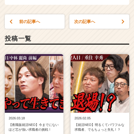
前の記事へ
次の記事へ
投稿一覧
2026.03.18
2026.02.05
【夜職版就活NEO】今までにない
【就活NEO】明るくてパワフルな
ほど芯が強い求職者の挑戦！
求職者、でもちょっと失礼！？