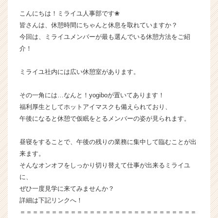
長
こんにちは！ミライユ人事部です❀
企
皆さんは、休憩時間にちゃんと休息を取れていますか？
業
今回は、ミライユメンバーが最も選んでいる休憩方法をご紹
か
介！
ら
ス
カ
ミライユ社内には広い休憩室があります。
ウ
ト
その一角には…なんと！yogiboが置いてあります！
が
福利厚生としてホットアイマスクも備えられており、
届
午後になると休憩で仮眠をとるメンバーの姿が見られます。
く
就
活
昼寝をすることで、午後の残りの業務に集中して臨むことが出
サ
来ます。
イ
そんなオンオフをしっかり切り替えて仕事が出来るミライユ
ト
に、
チ
ぜひ一度見学に来てみませんか？
ア
詳細は下記リンクへ！
キ
＝＝＝＝＝＝＝＝＝＝＝＝＝＝＝＝＝＝＝＝＝＝＝＝＝＝＝＝
ャ