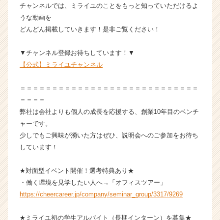
イ
チャンネルでは、ミライユのことをもっと知っていただけるよ
ト
うな動画を
チ
どんどん掲載していきます！是非ご覧ください！
ア
キ
▼チャンネル登録お待ちしています！▼
ャ
【公式】ミライユチャンネル
リ
ア
（C
＝＝＝＝＝＝＝＝＝＝＝＝＝＝＝＝＝＝＝＝＝＝＝＝＝＝＝＝
h
＝＝＝＝
e
弊社は会社よりも個人の成長を応援する、創業10年目のベンチ
e
ャーです。
r
少しでもご興味が湧いた方はぜひ、説明会へのご参加をお待ち
C
しています！
a
r
e
★対面型イベント開催！選考特典あり★
e
・働く環境を見学したい人へ→「オフィスツアー」
r）
https://cheercareer.jp/company/seminar_group/3317/9269
★ミライユ初の学生アルバイト（長期インターン）を募集★