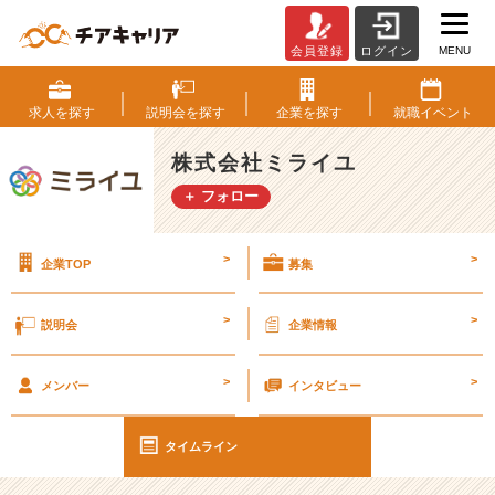
MENU
会員登録
ログイン
【動
画
紹
求人を
探す
説明会を
探す
企業を
探す
就職
イベント
介】
駄
株式会社ミライユ
菓
＋ フォロー
子
が
オ
>
>
企業TOP
募集
フ
ィ
ス
>
>
説明会
企業情報
で
食
>
>
べ
メンバー
インタビュー
ら
れ
タイムライン
る？
リ