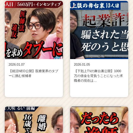
2026.01.07
2026.01.05
【就活NEO公開】医療業界のタブ
【下剋上TVの舞台裏公開】1000
ーに挑む候補者
万の借金を背負うことになった求
職者の現在は…