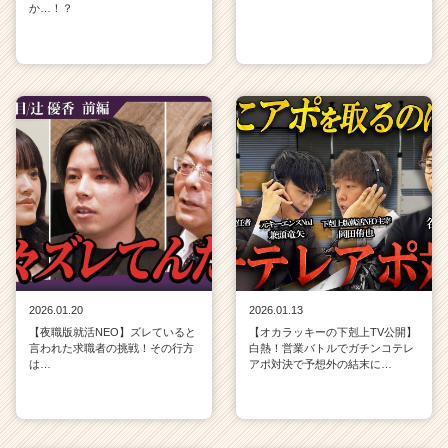
か…！？
2026.01.20
2026.01.13
【夜職版就活NEO】ズレていると
【オカラッキーの下剋上TV公開】
言われた求職者の挑戦！その行方
白熱！営業バトルでガチンコテレ
は…
アポ対決で予想外の結末に…