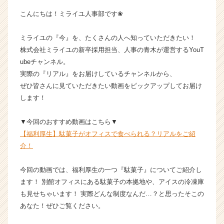
ベ
こんにちは！ミライユ人事部です❀
ン
チ
ミライユの『今』を、たくさんの人へ知っていただきたい！
ャ
株式会社ミライユの新卒採用担当、人事の青木が運営するYouT
ー・
成
ubeチャンネル。
長
実際の『リアル』をお届けしているチャンネルから、
企
ぜひ皆さんに見ていただきたい動画をピックアップしてお届け
業
します！
か
ら
▼今回のおすすめ動画はこちら▼
ス
【福利厚生】駄菓子がオフィスで食べられる？リアルをご紹
カ
ウ
介！
ト
が
今回の動画では、福利厚生の一つ『駄菓子』についてご紹介し
届
ます！ 別館オフィスにある駄菓子の本拠地や、アイスの冷凍庫
く
も見せちゃいます！ 実際どんな制度なんだ…？と思ったそこの
就
あなた！ぜひご覧ください。
活
サ