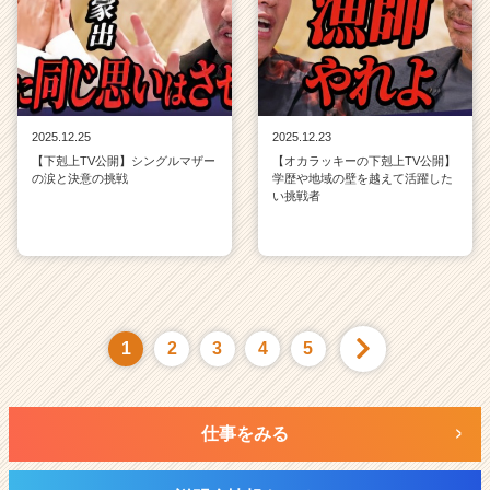
2025.12.25
2025.12.23
【下剋上TV公開】シングルマザー
【オカラッキーの下剋上TV公開】
の涙と決意の挑戦
学歴や地域の壁を越えて活躍した
い挑戦者
1
2
3
4
5
仕事をみる