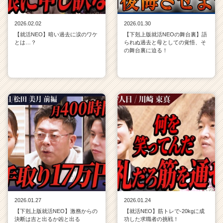
2026.02.02
2026.01.30
【就活NEO】暗い過去に涙のワケ
【下剋上版就活NEOの舞台裏】語
とは…？
られぬ過去と母としての覚悟、そ
の舞台裏に迫る！
2026.01.27
2026.01.24
【下剋上版就活NEO】激務からの
【就活NEO】筋トレで-20kgに成
決断は吉と出るか凶と出る
功した求職者の挑戦！