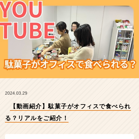
ア
ル
を
ご
紹
介！
【株
式
会
社
ミ
ラ
イ
ユ
の
2024.03.29
タ
【動画紹介】駄菓子がオフィスで食べられ
イ
ム
る？リアルをご紹介！
ラ
イ
ン】
|