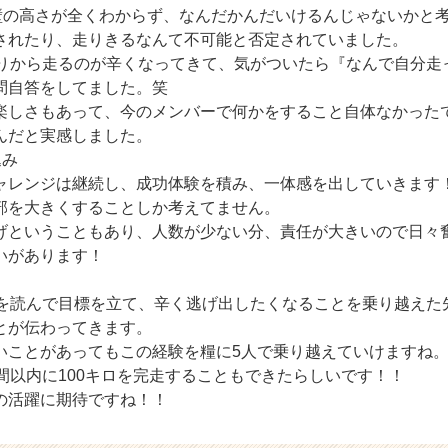
の壁の高さが全くわからず、なんだかんだいけるんじゃないかと
されたり、走りきるなんて不可能と否定されていました。
たりから走るのが辛くなってきて、気がついたら『なんで自分走
問自答をしてました。笑
楽しさもあって、今のメンバーで何かをすること自体なかった
んだと実感しました。
込み
ャレンジは継続し、成功体験を積み、一体感を出していきます
部を大きくすることしか考えてません。
げということもあり、人数が少ない分、責任が大きいので日々
いがあります！
トを読んで目標を立て、辛く逃げ出したくなることを乗り越えた
とが伝わってきます。
いことがあってもこの経験を糧に5人で乗り越えていけますね
間以内に100キロを完走することもできたらしいです！！
の活躍に期待ですね！！