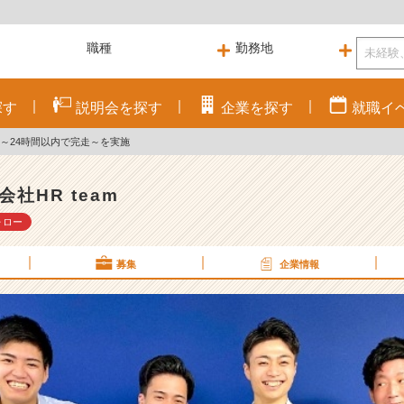
探す
説明会を
探す
企業を
探す
就職
イ
ン～24時間以内で完走～を実施
会社HR team
ォロー
募集
企業情報