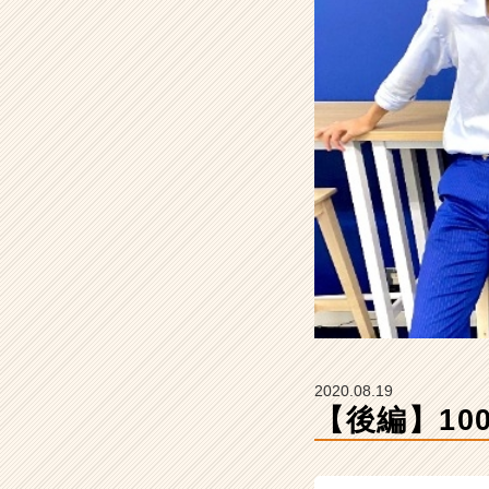
で
完
走
～
を
実
施
【株
式
会
社
H
R
t
e
a
m
2020.08.19
の
【後編】10
タ
イ
ム