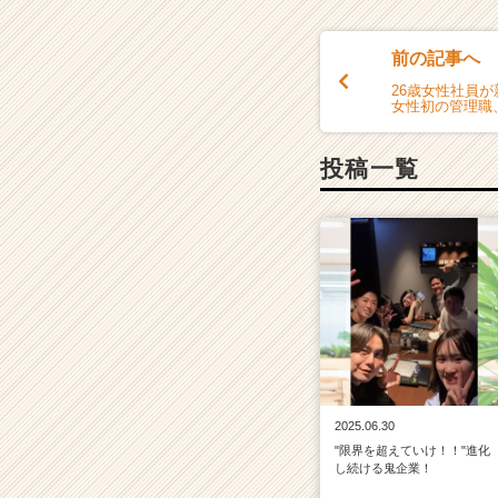
r）
前の記事へ
26歳女性社員
女性初の管理職
投稿一覧
2025.06.30
"限界を超えていけ！！"進化
し続ける鬼企業！