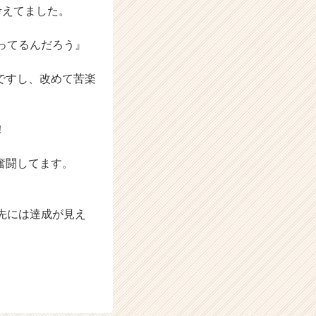
考えてました。
ってるんだろう』
ですし、改めて苦楽
！
奮闘してます。
先には達成が見え
。