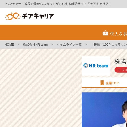
ベンチャー・成長企業からスカウトがもらえる就活サイト「チアキャリア」
【後
編】
求人を
1
0
HOME
＞
株式会社HR team
＞
タイムライン一覧
＞
【後編】100キロマラソ
0
キ
ロ
株式
マ
＋ フ
ラ
ソ
ン
企業TOP
～
2
4
時
間
以
内