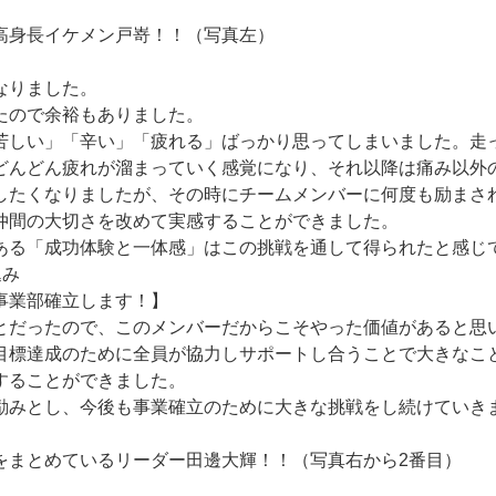
高身長イケメン戸嵜！！（写真左）
なりました。
たので余裕もありました。
苦しい」「辛い」「疲れる」ばっかり思ってしまいました。走
どんどん疲れが溜まっていく感覚になり、それ以降は痛み以外
したくなりましたが、その時にチームメンバーに何度も励まさ
仲間の大切さを改めて実感することができました。
ある「成功体験と一体感」はこの挑戦を通して得られたと感じ
込み
事業部確立します！】
とだったので、このメンバーだからこそやった価値があると思
目標達成のために全員が協力しサポートし合うことで大きなこ
することができました。
励みとし、今後も事業確立のために大きな挑戦をし続けていき
をまとめているリーダー田邊大輝！！（写真右から2番目）