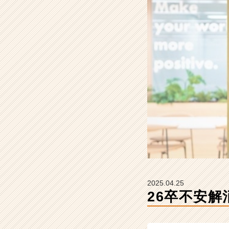
会
社
H
R
t
e
a
m
の
タ
イ
ム
ラ
イ
ン】
|
ベ
2025.04.25
ン
26卒不安解
チ
ャ
ー・