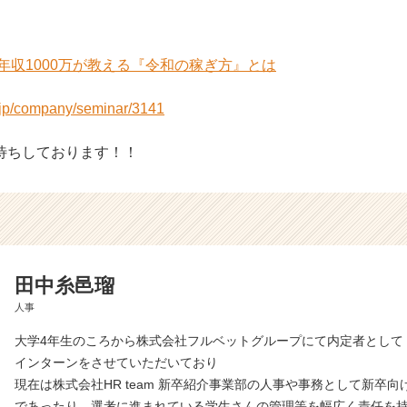
代年収1000万が教える『令和の稼ぎ方』とは
r.jp/company/seminar/3141
待ちしております！！
田中糸邑瑠
人事
大学4年生のころから株式会社フルベットグループにて内定者として
インターンをさせていただいており
現在は株式会社HR team 新卒紹介事業部の人事や事務として新卒
であったり、選考に進まれている学生さんの管理等を幅広く責任を