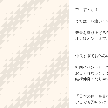
リ
で・す・が！
ア
（C
h
うちは一味違いま
e
e
競争を盛り上げる
r
オンはオン、オフ
C
a
r
e
仲良すぎてお休み
e
r）
社内イベントとし
おしゃれなランチ
結構仲良くなりや
「日本の頂」を目
少しでも興味を持