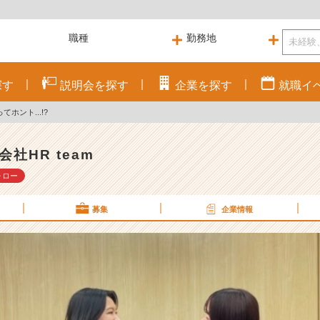
探す
説明会を
探す
企業を
探す
就職
イ
ホント...!?
会社HR team
ォロー
募集
企業情報