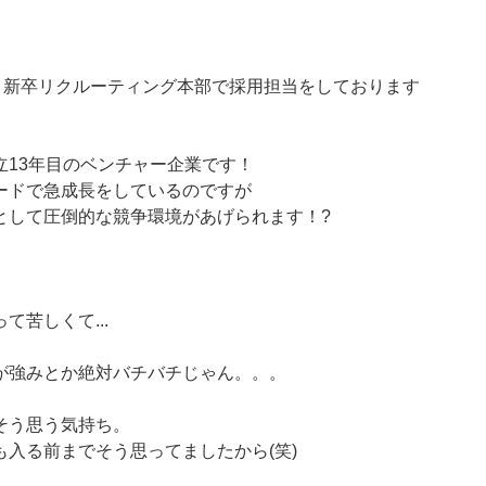
m 新卒リクルーティング本部で採用担当をしております
立13年目のベンチャー企業です！
ードで急成長をしているのですが
として圧倒的な競争環境があげられます！?
て苦しくて...
が強みとか絶対バチバチじゃん。。。
そう思う気持ち。
も入る前までそう思ってましたから(笑)