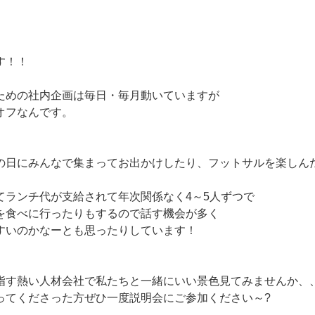
す！！
ための社内企画は毎日・毎月動いていますが
オフなんです。
の日にみんなで集まってお出かけしたり、フットサルを楽しんだ
てランチ代が支給されて年次関係なく4～5人ずつで
を食べに行ったりもするので話す機会が多く
すいのかなーとも思ったりしています！
指す熱い人材会社で私たちと一緒にいい景色見てみませんか、
ってくださった方ぜひ一度説明会にご参加ください～?