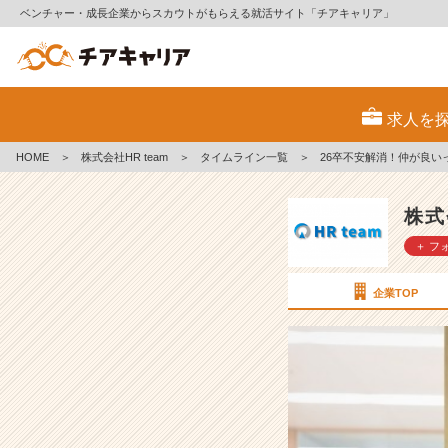
ベンチャー・成長企業からスカウトがもらえる就活サイト「チアキャリア」
2
6
求人を
卒
不
HOME
＞
株式会社HR team
＞
タイムライン一覧
＞
26卒不安解消！仲が良いって
安
解
消！
株式
仲
＋ フ
が
良
い
企業TOP
っ
て
ホ
ン
ト...!?
【株
式