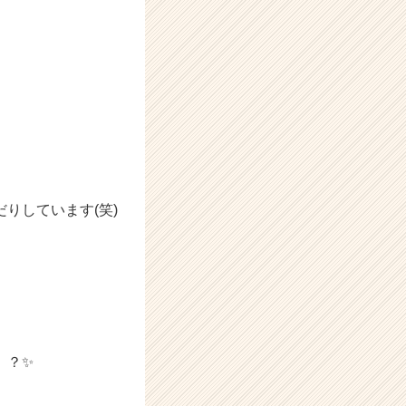
りしています(笑)
、？✨