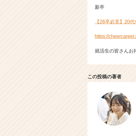
新卒
【26卒必見】20
https://cheercaree
就活生の皆さんお
この投稿の著者