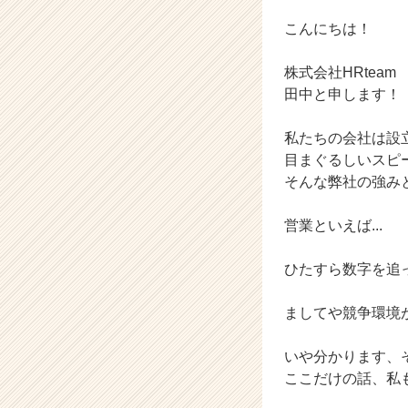
成
長
こんにちは！
企
業
株式会社HRtea
か
田中と申します！
ら
ス
私たちの会社は設
カ
ウ
目まぐるしいスピ
ト
そんな弊社の強み
が
届
営業といえば...
く
就
ひたすら数字を追っ
活
サ
イ
ましてや競争環境
ト
チ
いや分かります、
ア
ここだけの話、私
キ
ャ